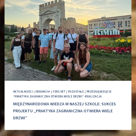
AKTUALNOŚCI
|
ERASMUS+
|
FERS VET
|
POZOSTAŁE
|
PRZEDSIĘWZIĘCIE
“PRAKTYKA ZAGRANICZNA OTWIERA WIELE DRZWI”-REALIZACJA
MIĘDZYNARODOWA WIEDZA W NASZEJ SZKOLE: SUKCES
PROJEKTU „PRAKTYKA ZAGRANICZNA OTWIERA WIELE
DRZWI”