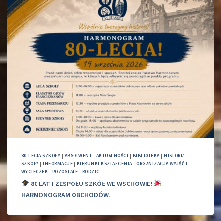
80-LECIA SZKOŁY
|
ABSOLWENT
|
AKTUALNOŚCI
|
BIBLIOTEKA
|
HISTORIA
SZKOŁY
|
INFORMACJE
|
KIERUNKI KSZTAŁCENIA
|
ORGANIZACJA WYJŚĆ I
WYCIECZEK
|
POZOSTAŁE
|
RODZIC
80 LAT I ZESPOŁU SZKÓŁ WE WSCHOWIE!
HARMONOGRAM OBCHODÓW.