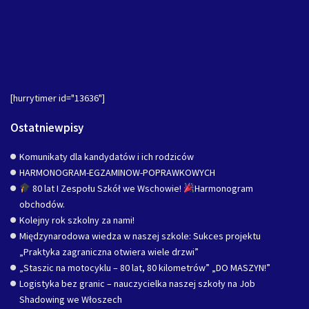
[hurrytimer id="13636"]
Ostatniewpisy
Komunikaty dla kandydatów i ich rodziców
HARMONOGRAM-EGZAMINOW-POPRAWKOWYCH
80 lat I Zespołu Szkół we Wschowie!
Harmonogram
obchodów.
Kolejny rok szkolny za nami!
Międzynarodowa wiedza w naszej szkole: Sukces projektu
„Praktyka zagraniczna otwiera wiele drzwi”
„Staszic na motocyklu – 80 lat, 80 kilometrów” „DO MASZYN!”
Logistyka bez granic – nauczycielka naszej szkoły na Job
Shadowing we Włoszech