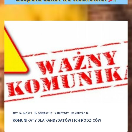
AKTUALNOŚCI
|
INFORMACJE
|
KANDYDAT
|
REKRUTACJA
KOMUNIKATY DLA KANDYDATÓW I ICH RODZICÓW