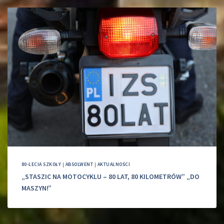
80-LECIA SZKOŁY
|
ABSOLWENT
|
AKTUALNOŚCI
„STASZIC NA MOTOCYKLU – 80 LAT, 80 KILOMETRÓW” „DO
MASZYN!”