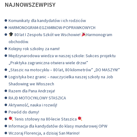
NAJNOWSZEWPISY
Komunikaty dla kandydatów i ich rodziców
HARMONOGRAM-EGZAMINOW-POPRAWKOWYCH
80 lat I Zespołu Szkół we Wschowie!
Harmonogram
obchodów.
Kolejny rok szkolny za nami!
Międzynarodowa wiedza w naszej szkole: Sukces projektu
„Praktyka zagraniczna otwiera wiele drzwi”
„Staszic na motocyklu – 80 lat, 80 kilometrów” „DO MASZYN!”
Logistyka bez granic – nauczycielka naszej szkoły na Job
Shadowing we Włoszech
Razem dla Pana Andrzeja!
RAJD MOTOCYKLOWY STASZICA
Aktywność, nauka i rozwój!
Powód do dumy!
Tenis stołowy na 80-lecie Staszica
Informacja dla kandydatów do klasy mundurowej OPW
Wczoraj Florencja, a dzisiaj San Marino!