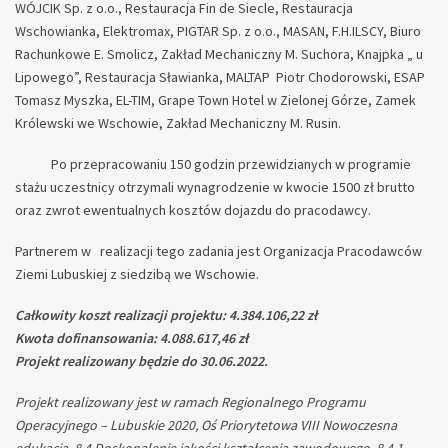
WÓJCIK Sp. z o.o., Restauracja Fin de Siecle, Restauracja
Wschowianka, Elektromax, PIGTAR Sp. z o.o., MASAN, F.H.ILSCY, Biuro
Rachunkowe E. Smolicz, Zakład Mechaniczny M. Suchora, Knajpka „ u
Lipowego”, Restauracja Sławianka, MALTAP Piotr Chodorowski, ESAP
Tomasz Myszka, EL-TIM, Grape Town Hotel w Zielonej Górze, Zamek
Królewski we Wschowie, Zakład Mechaniczny M. Rusin.
Po przepracowaniu 150 godzin przewidzianych w programie
stażu uczestnicy otrzymali wynagrodzenie w kwocie 1500 zł brutto
oraz zwrot ewentualnych kosztów dojazdu do pracodawcy.
Partnerem w realizacji tego zadania jest Organizacja Pracodawców
Ziemi Lubuskiej z siedzibą we Wschowie.
Całkowity koszt realizacji projektu: 4.384.106,22 zł
Kwota dofinansowania: 4.088.617,46 zł
Projekt realizowany będzie do 30.06.2022.
Projekt realizowany jest w ramach Regionalnego Programu
Operacyjnego – Lubuskie 2020, Oś Priorytetowa VIII Nowoczesna