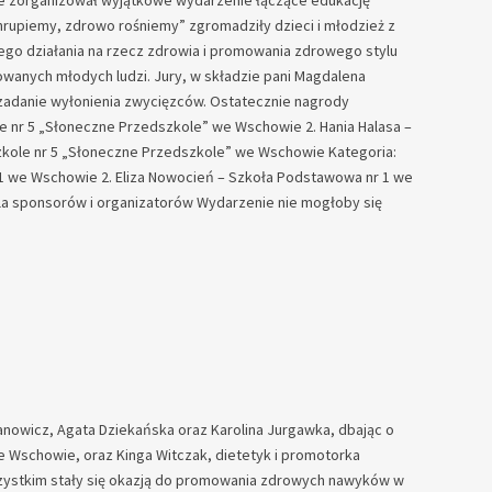
ie zorganizował wyjątkowe wydarzenie łączące edukację
rupiemy, zdrowo rośniemy” zgromadziły dzieci i młodzież z
ego działania na rzecz zdrowia i promowania zdrowego stylu
żowanych młodych ludzi. Jury, w składzie pani Magdalena
e zadanie wyłonienia zwycięzców. Ostatecznie nagrody
e nr 5 „Słoneczne Przedszkole” we Wschowie 2. Hania Halasa –
kole nr 5 „Słoneczne Przedszkole” we Wschowie Kategoria:
1 we Wschowie 2. Eliza Nowocień – Szkoła Podstawowa nr 1 we
a sponsorów i organizatorów Wydarzenie nie mogłoby się
owicz, Agata Dziekańska oraz Karolina Jurgawka, dbając o
e Wschowie, oraz Kinga Witczak, dietetyk i promotorka
wszystkim stały się okazją do promowania zdrowych nawyków w