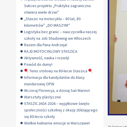
Sukces projektu „Praktyka zagraniczna
otwiera wiele drzwi”
„Staszic na motocyklu – 80 lat, 80
kilometrów” „DO MASZYN!”
Logistyka bez granic – nauczycielka naszej
szkoły na Job Shadowing we Włoszech
Razem dla Pana Andrzeja!
RAJD MOTOCYKLOWY STASZICA
Aktywność, nauka i rozwój!
Powód do dumy!
Tenis stołowy na 80-lecie Staszica
Informacja dla kandydatów do klasy
mundurowej OPW
Wczoraj Florencja, a dzisiaj San Marino!
Warsztaty plastyczne
STASZICJADA 2026 – wyjątkowe święto
społeczności szkolnej z okazji zbliżającego
się 80-lecia szkoły
Wielkie kulinarne emocje w Warszawie!