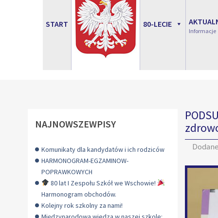
AKTUAL
START
80-LECIE
Informacje
PODSUM
NAJNOWSZEWPISY
zdrow
Dodan
Komunikaty dla kandydatów i ich rodziców
HARMONOGRAM-EGZAMINOW-
POPRAWKOWYCH
80 lat I Zespołu Szkół we Wschowie!
Harmonogram obchodów.
Kolejny rok szkolny za nami!
Międzynarodowa wiedza w naszej szkole: