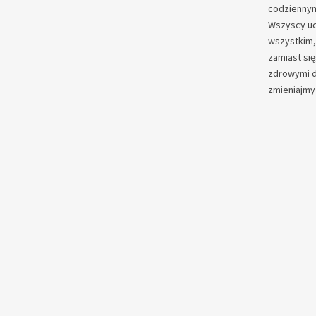
codziennym 
Wszyscy uc
wszystkim, 
zamiast się
zdrowymi d
zmieniajmy