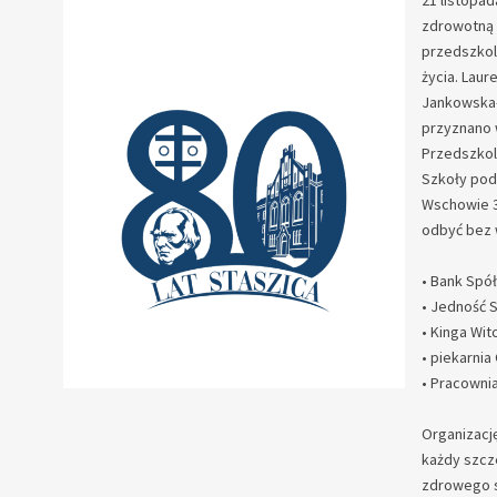
21 listopa
zdrowotną 
przedszkol
życia. Laur
Jankowska-F
przyznano 
Przedszkol
Szkoły pod
Wschowie 3
odbyć bez 
• Bank Spół
• Jedność Sp
• Kinga Wit
• ⁠piekarnia
• Pracownia
Organizacj
każdy szcze
zdrowego s