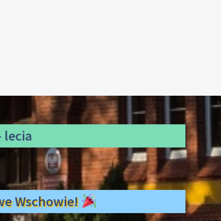
 lecia
ł we Wschowie!