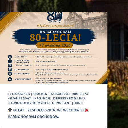
80-LECIA SZKOŁY
|
ABSOLWENT
|
AKTUALNOŚCI
|
BIBLIOTEKA
|
HISTORIA SZKOŁY
|
INFORMACJE
|
KIERUNKI KSZTAŁCENIA
|
ORGANIZACJA WYJŚĆ I WYCIECZEK
|
POZOSTAŁE
|
RODZIC
80 LAT I ZESPOŁU SZKÓŁ WE WSCHOWIE!
HARMONOGRAM OBCHODÓW.