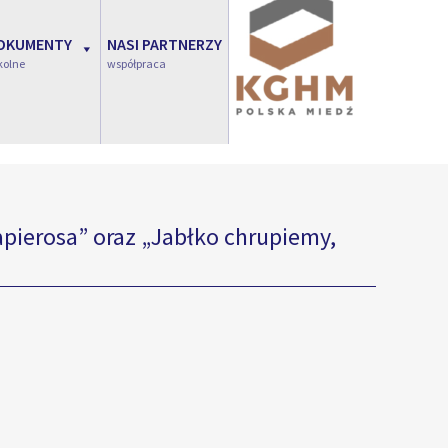
OKUMENTY
NASI PARTNERZY
kolne
współpraca
erosa” oraz „Jabłko chrupiemy,