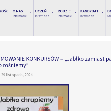
NOŚCI
O NAS
UCZEŃ
RODZIC
KANDYDAT
D
Informacje
Informacje
Informacje
Informacje
Sz
OWANIE KONKURSÓW – „Jabłko zamiast papi
o rośniemy”
e
29 listopada, 2024