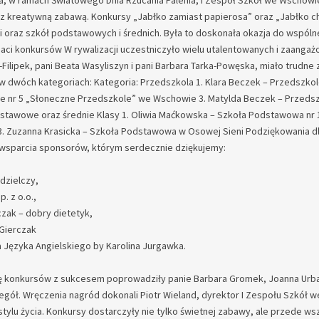
da, w ramach Światowego Dnia Rzucania Palenia, I Zespół Szkół we Wschow
z kreatywną zabawą. Konkursy „Jabłko zamiast papierosa” oraz „Jabłko ch
i oraz szkół podstawowych i średnich. Była to doskonała okazja do wspóln
eaci konkursów W rywalizacji uczestniczyło wielu utalentowanych i zaanga
ilipek, pani Beata Wasyliszyn i pani Barbara Tarka-Powęska, miało trudn
w dwóch kategoriach: Kategoria: Przedszkola 1. Klara Beczek – Przedszkol
e nr 5 „Słoneczne Przedszkole” we Wschowie 3. Matylda Beczek – Przedsz
stawowe oraz średnie Klasy 1. Oliwia Maćkowska – Szkoła Podstawowa nr 
. Zuzanna Krasicka – Szkoła Podstawowa w Osowej Sieni Podziękowania dl
wsparcia sponsorów, którym serdecznie dziękujemy:
dzielczy,
. z o.o.,
czak – dobry dietetyk,
 Gierczak
 Języka Angielskiego by Karolina Jurgawka.
ę konkursów z sukcesem poprowadziły panie Barbara Gromek, Joanna Urban
gół. Wręczenia nagród dokonali Piotr Wieland, dyrektor I Zespołu Szkół w
tylu życia. Konkursy dostarczyły nie tylko świetnej zabawy, ale przede 