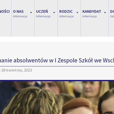
NOŚCI
O NAS
UCZEŃ
RODZIC
KANDYDAT
D
Informacje
Informacje
Informacje
Informacje
Sz
anie absolwentów w I Zespole Szkół we Ws
e
28 kwietnia, 2023