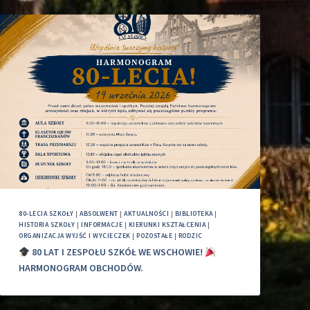
80-LECIA SZKOŁY
|
ABSOLWENT
|
AKTUALNOŚCI
|
BIBLIOTEKA
|
HISTORIA SZKOŁY
|
INFORMACJE
|
KIERUNKI KSZTAŁCENIA
|
ORGANIZACJA WYJŚĆ I WYCIECZEK
|
POZOSTAŁE
|
RODZIC
80 LAT I ZESPOŁU SZKÓŁ WE WSCHOWIE!
HARMONOGRAM OBCHODÓW.