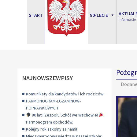
AKTUAL
START
80-LECIE
Informacje
Pożegn
NAJNOWSZEWPISY
Dodan
Komunikaty dla kandydatów i ich rodziców
HARMONOGRAM-EGZAMINOW-
POPRAWKOWYCH
80 lat I Zespołu Szkół we Wschowie!
Harmonogram obchodów.
Kolejny rok szkolny za nami!
Międzynarodowa wiedza w naszej szkole: