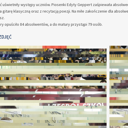
 uświetniły występy uczniów. Piosenki Edyty Geppert zaśpiewała absolwent
a gitarę klasyczną oraz z recytacją poezji. Na miłe zakończenie dla absol
sz.
ry opuściło 84 absolwentów, a do matury przystąpi 79 osób.
ZDJĘĆ