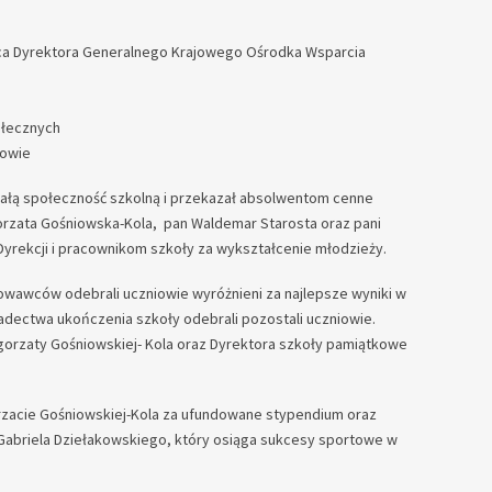
ca Dyrektora Generalnego Krajowego Ośrodka Wsparcia
ołecznych
howie
 całą społeczność szkolną i przekazał absolwentom cenne
gorzata Gośniowska-Kola, pan Waldemar Starosta oraz pani
Dyrekcji i pracownikom szkoły za wykształcenie młodzieży.
owawców odebrali uczniowie wyróżnieni za najlepsze wyniki w
iadectwa ukończenia szkoły odebrali pozostali uczniowie.
gorzaty Gośniowskiej- Kola oraz Dyrektora szkoły pamiątkowe
orzacie Gośniowskiej-Kola za ufundowane stypendium oraz
a Gabriela Dziełakowskiego, który osiąga sukcesy sportowe w