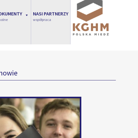
OKUMENTY
NASI PARTNERZY
kolne
współpraca
chowie