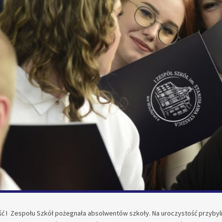
ć I Zespołu Szkół pożegnała absolwentów szkoły. Na uroczystość przybyli 