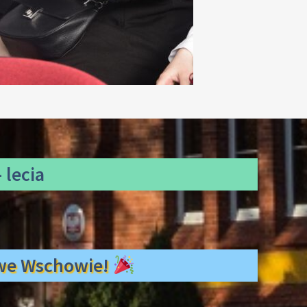
 lecia
ł we Wschowie!