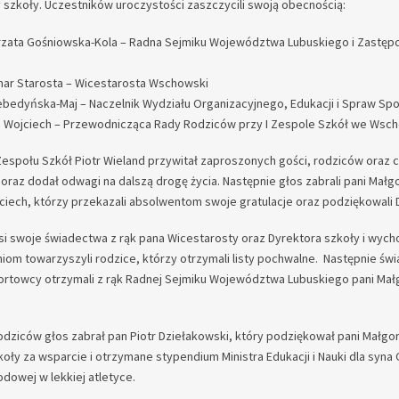
 szkoły. Uczestników uroczystości zaszczycili swoją obecnością:
rzata Gośniowska-Kola – Radna Sejmiku Województwa Lubuskiego i Zastęp
ar Starosta – Wicestarosta Wschowski
Lebedyńska-Maj – Naczelnik Wydziału Organizacyjnego, Edukacji i Spraw Sp
a Wojciech – Przewodnicząca Rady Rodziców przy I Zespole Szkół we Wsc
 Zespołu Szkół Piotr Wieland przywitał zaproszonych gości, rodziców oraz
oraz dodał odwagi na dalszą drogę życia. Następnie głos zabrali pani Mał
ciech, którzy przekazali absolwentom swoje gratulacje oraz podziękowali 
si swoje świadectwa z rąk pana Wicestarosty oraz Dyrektora szkoły i wych
iom towarzyszyli rodzice, którzy otrzymali listy pochwalne. Następnie św
portowcy otrzymali z rąk Radnej Sejmiku Województwa Lubuskiego pani Mał
rodziców głos zabrał pan Piotr Dziełakowski, który podziękował pani Małg
koły za wsparcie i otrzymane stypendium Ministra Edukacji i Nauki dla syn
dowej w lekkiej atletyce.