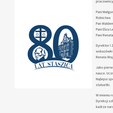
pracownicy
Pani Małgo
Rolnictwa
Pan Waldem
Pani Eliza 
Pani Renat
Dyrektor I
wskazówki 
Renata Woj
Jako pierw
nauce. Uczn
Najlepsi s
statuetki.
W imieniu 
Dyrekcji sz
kadrze naro