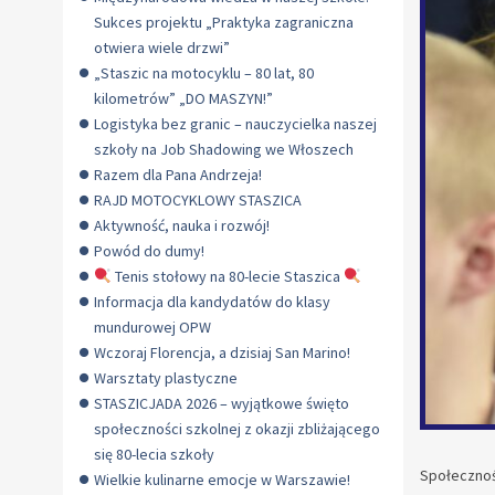
Sukces projektu „Praktyka zagraniczna
otwiera wiele drzwi”
„Staszic na motocyklu – 80 lat, 80
kilometrów” „DO MASZYN!”
Logistyka bez granic – nauczycielka naszej
szkoły na Job Shadowing we Włoszech
Razem dla Pana Andrzeja!
RAJD MOTOCYKLOWY STASZICA
Aktywność, nauka i rozwój!
Powód do dumy!
Tenis stołowy na 80-lecie Staszica
Informacja dla kandydatów do klasy
mundurowej OPW
Wczoraj Florencja, a dzisiaj San Marino!
Warsztaty plastyczne
STASZICJADA 2026 – wyjątkowe święto
społeczności szkolnej z okazji zbliżającego
się 80-lecia szkoły
Społecznoś
Wielkie kulinarne emocje w Warszawie!