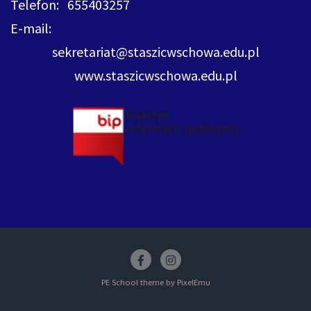
Telefon: 655403257
E-mail:
sekretariat@staszicwschowa.edu.pl
www.staszicwschowa.edu.pl
Facebook
insstagram
PE School theme by
PixelEmu