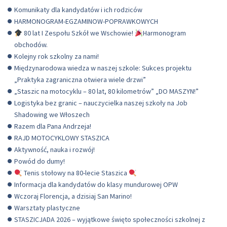
Komunikaty dla kandydatów i ich rodziców
HARMONOGRAM-EGZAMINOW-POPRAWKOWYCH
80 lat I Zespołu Szkół we Wschowie!
Harmonogram
obchodów.
Kolejny rok szkolny za nami!
Międzynarodowa wiedza w naszej szkole: Sukces projektu
„Praktyka zagraniczna otwiera wiele drzwi”
„Staszic na motocyklu – 80 lat, 80 kilometrów” „DO MASZYN!”
Logistyka bez granic – nauczycielka naszej szkoły na Job
Shadowing we Włoszech
Razem dla Pana Andrzeja!
RAJD MOTOCYKLOWY STASZICA
Aktywność, nauka i rozwój!
Powód do dumy!
Tenis stołowy na 80-lecie Staszica
Informacja dla kandydatów do klasy mundurowej OPW
Wczoraj Florencja, a dzisiaj San Marino!
Warsztaty plastyczne
STASZICJADA 2026 – wyjątkowe święto społeczności szkolnej z