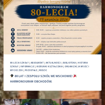
80-LECIA SZKOŁY
|
ABSOLWENT
|
AKTUALNOŚCI
|
BIBLIOTEKA
|
HISTORIA
SZKOŁY
|
INFORMACJE
|
KIERUNKI KSZTAŁCENIA
|
ORGANIZACJA WYJŚĆ I
WYCIECZEK
|
POZOSTAŁE
|
RODZIC
80 LAT I ZESPOŁU SZKÓŁ WE WSCHOWIE!
HARMONOGRAM OBCHODÓW.