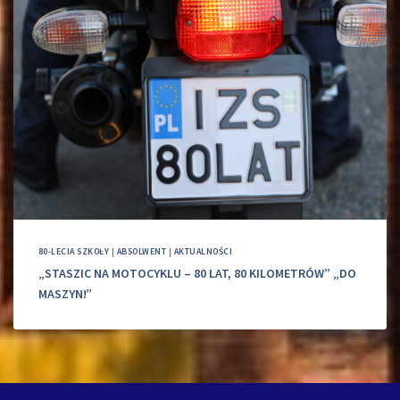
80-LECIA SZKOŁY
|
ABSOLWENT
|
AKTUALNOŚCI
„STASZIC NA MOTOCYKLU – 80 LAT, 80 KILOMETRÓW” „DO
MASZYN!”