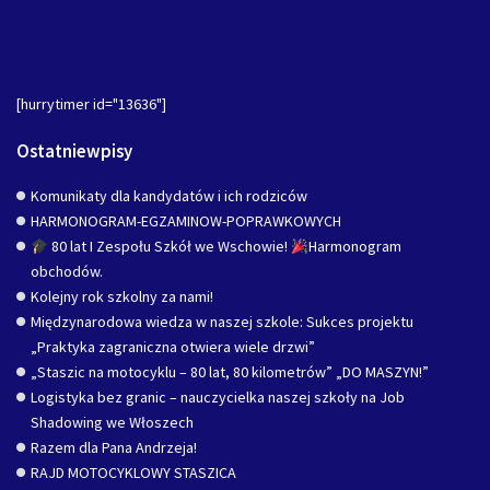
[hurrytimer id="13636"]
Ostatniewpisy
Komunikaty dla kandydatów i ich rodziców
HARMONOGRAM-EGZAMINOW-POPRAWKOWYCH
80 lat I Zespołu Szkół we Wschowie!
Harmonogram
obchodów.
Kolejny rok szkolny za nami!
Międzynarodowa wiedza w naszej szkole: Sukces projektu
„Praktyka zagraniczna otwiera wiele drzwi”
„Staszic na motocyklu – 80 lat, 80 kilometrów” „DO MASZYN!”
Logistyka bez granic – nauczycielka naszej szkoły na Job
Shadowing we Włoszech
Razem dla Pana Andrzeja!
RAJD MOTOCYKLOWY STASZICA