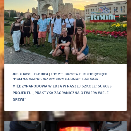
AKTUALNOŚCI
|
ERASMUS+
|
FERS VET
|
POZOSTAŁE
|
PRZEDSIĘWZIĘCIE
“PRAKTYKA ZAGRANICZNA OTWIERA WIELE DRZWI”-REALIZACJA
MIĘDZYNARODOWA WIEDZA W NASZEJ SZKOLE: SUKCES
PROJEKTU „PRAKTYKA ZAGRANICZNA OTWIERA WIELE
DRZWI”