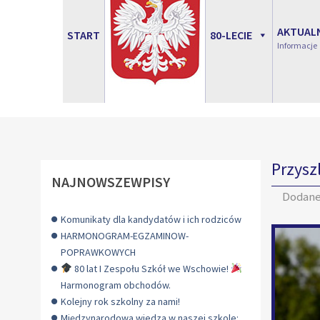
AKTUAL
START
80-LECIE
Informacje
Przysz
NAJNOWSZEWPISY
Dodan
Komunikaty dla kandydatów i ich rodziców
HARMONOGRAM-EGZAMINOW-
POPRAWKOWYCH
80 lat I Zespołu Szkół we Wschowie!
Harmonogram obchodów.
Kolejny rok szkolny za nami!
Międzynarodowa wiedza w naszej szkole: