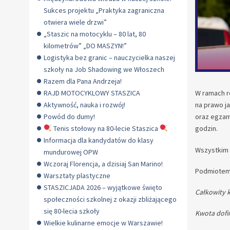
Sukces projektu „Praktyka zagraniczna
otwiera wiele drzwi”
„Staszic na motocyklu – 80 lat, 80
kilometrów” „DO MASZYN!”
Logistyka bez granic – nauczycielka naszej
szkoły na Job Shadowing we Włoszech
Razem dla Pana Andrzeja!
RAJD MOTOCYKLOWY STASZICA
W ramach r
Aktywność, nauka i rozwój!
na prawo ja
Powód do dumy!
oraz egzam
Tenis stołowy na 80-lecie Staszica
godzin.
Informacja dla kandydatów do klasy
Wszystkim 
mundurowej OPW
Wczoraj Florencja, a dzisiaj San Marino!
Podmiotem 
Warsztaty plastyczne
STASZICJADA 2026 – wyjątkowe święto
Całkowity ko
społeczności szkolnej z okazji zbliżającego
się 80-lecia szkoły
Kwota dofin
Wielkie kulinarne emocje w Warszawie!