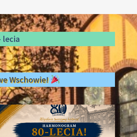
 lecia
ł we Wschowie!