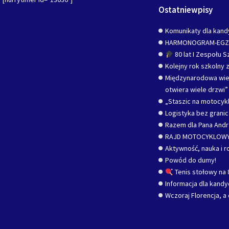
Ostatniewpisy
Komunikaty dla kand
HARMONOGRAM-EG
80 lat I Zespołu 
Kolejny rok szkolny z
Międzynarodowa wied
otwiera wiele drzwi”
„Staszic na motocykl
Logistyka bez grani
Razem dla Pana Andr
RAJD MOTOCYKLOWY
Aktywność, nauka i r
Powód do dumy!
Tenis stołowy na 
Informacja dla kand
Wczoraj Florencja, a 