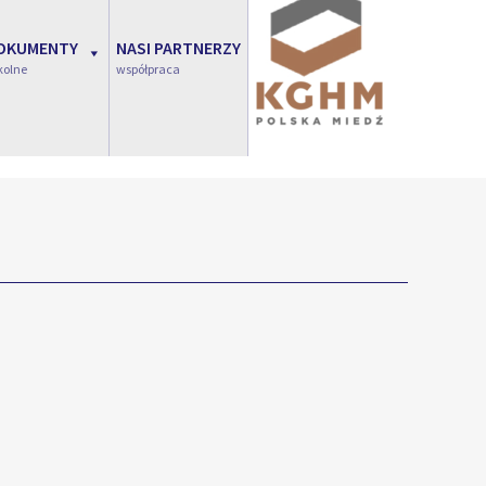
OKUMENTY
NASI PARTNERZY
kolne
współpraca