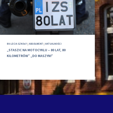
80-LECIA SZKOŁY
|
ABSOLWENT
|
AKTUALNOŚCI
„STASZIC NA MOTOCYKLU – 80 LAT, 80
KILOMETRÓW” „DO MASZYN!”