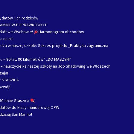
ydatów i ich rodziców
ZAMINOW-POPRAWKOWYCH
Szkół we Wschowie!
Harmonogram obchodów.
a nami!
za w naszej szkole: Sukces projektu „Praktyka zagraniczna
u – 80 lat, 80 kilometrów” „DO MASZYN!”
c – nauczycielka naszej szkoły na Job Shadowing we Włoszech
zeja!
 STASZICA
ozwój!
80-lecie Staszica
ydatów do klasy mundurowej OPW
dzisiaj San Marino!