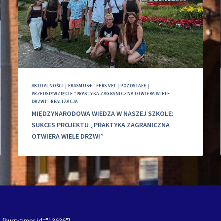
AKTUALNOŚCI
|
ERASMUS+
|
FERS VET
|
POZOSTAŁE
|
PRZEDSIĘWZIĘCIE “PRAKTYKA ZAGRANICZNA OTWIERA WIELE
DRZWI”-REALIZACJA
MIĘDZYNARODOWA WIEDZA W NASZEJ SZKOLE:
SUKCES PROJEKTU „PRAKTYKA ZAGRANICZNA
OTWIERA WIELE DRZWI”
[hurrytimer id="13636"]