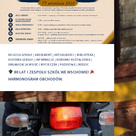
80-LECIA SZKOŁY
|
ABSOLWENT
|
AKTUALNOŚCI
|
BIBLIOTEKA
|
HISTORIA SZKOŁY
|
INFORMACJE
|
KIERUNKI KSZTAŁCENIA
|
ORGANIZACJA WYJŚĆ I WYCIECZEK
|
POZOSTAŁE
|
RODZIC
80 LAT I ZESPOŁU SZKÓŁ WE WSCHOWIE!
HARMONOGRAM OBCHODÓW.