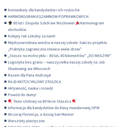
Komunikaty dla kandydatów i ich rodziców
HARMONOGRAM-EGZAMINOW-POPRAWKOWYCH
80 lat I Zespołu Szkół we Wschowie!
Harmonogram
obchodów.
Kolejny rok szkolny za nami!
Międzynarodowa wiedza w naszej szkole: Sukces projektu
„Praktyka zagraniczna otwiera wiele drzwi”
„Staszic na motocyklu – 80 lat, 80 kilometrów” „DO MASZYN!”
Logistyka bez granic – nauczycielka naszej szkoły na Job
Shadowing we Włoszech
Razem dla Pana Andrzeja!
RAJD MOTOCYKLOWY STASZICA
Aktywność, nauka i rozwój!
Powód do dumy!
Tenis stołowy na 80-lecie Staszica
Informacja dla kandydatów do klasy mundurowej OPW
Wczoraj Florencja, a dzisiaj San Marino!
Warsztaty plastyczne