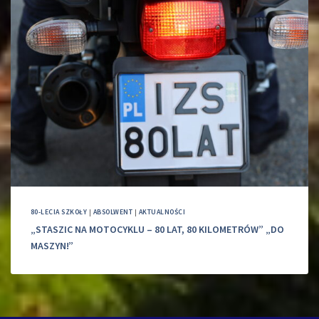
80-LECIA SZKOŁY
|
ABSOLWENT
|
AKTUALNOŚCI
„STASZIC NA MOTOCYKLU – 80 LAT, 80 KILOMETRÓW” „DO
MASZYN!”