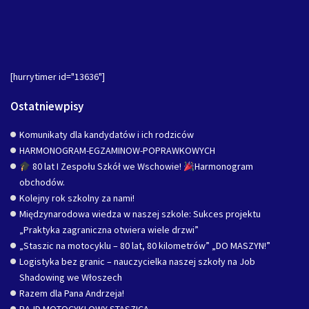
[hurrytimer id="13636"]
Ostatniewpisy
Komunikaty dla kandydatów i ich rodziców
HARMONOGRAM-EGZAMINOW-POPRAWKOWYCH
80 lat I Zespołu Szkół we Wschowie!
Harmonogram
obchodów.
Kolejny rok szkolny za nami!
Międzynarodowa wiedza w naszej szkole: Sukces projektu
„Praktyka zagraniczna otwiera wiele drzwi”
„Staszic na motocyklu – 80 lat, 80 kilometrów” „DO MASZYN!”
Logistyka bez granic – nauczycielka naszej szkoły na Job
Shadowing we Włoszech
Razem dla Pana Andrzeja!