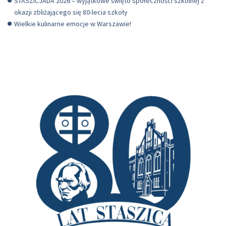
STASZICJADA 2026 – wyjątkowe święto społeczności szkolnej z
okazji zbliżającego się 80-lecia szkoły
Wielkie kulinarne emocje w Warszawie!