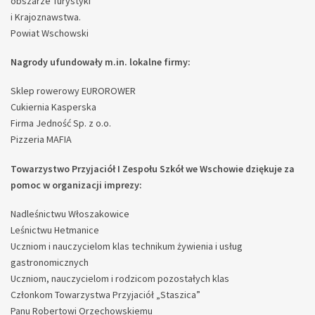
obszarze Turystyki
i Krajoznawstwa.
Powiat Wschowski
Nagrody ufundowały m.in. lokalne firmy:
Sklep rowerowy EUROROWER
Cukiernia Kasperska
Firma Jedność Sp. z o.o.
Pizzeria MAFIA
Towarzystwo Przyjaciół I Zespołu Szkół we Wschowie dziękuje za
pomoc w organizacji imprezy:
Nadleśnictwu Włoszakowice
Leśnictwu Hetmanice
Uczniom i nauczycielom klas technikum żywienia i usług
gastronomicznych
Uczniom, nauczycielom i rodzicom pozostałych klas
Członkom Towarzystwa Przyjaciół „Staszica”
Panu Robertowi Orzechowskiemu