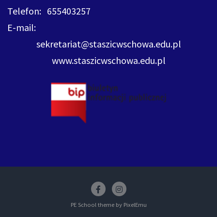
Telefon: 655403257
E-mail:
sekretariat@staszicwschowa.edu.pl
www.staszicwschowa.edu.pl
Facebook
insstagram
PE School theme by
PixelEmu