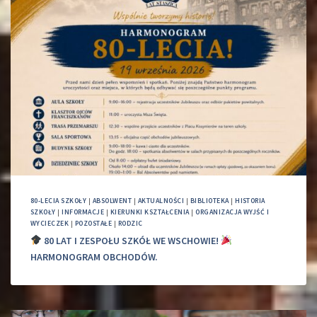
80-LECIA SZKOŁY
|
ABSOLWENT
|
AKTUALNOŚCI
|
BIBLIOTEKA
|
HISTORIA
SZKOŁY
|
INFORMACJE
|
KIERUNKI KSZTAŁCENIA
|
ORGANIZACJA WYJŚĆ I
WYCIECZEK
|
POZOSTAŁE
|
RODZIC
80 LAT I ZESPOŁU SZKÓŁ WE WSCHOWIE!
HARMONOGRAM OBCHODÓW.