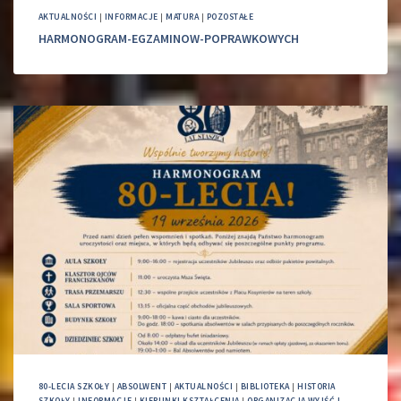
AKTUALNOŚCI
|
INFORMACJE
|
MATURA
|
POZOSTAŁE
HARMONOGRAM-EGZAMINOW-POPRAWKOWYCH
80-LECIA SZKOŁY
|
ABSOLWENT
|
AKTUALNOŚCI
|
BIBLIOTEKA
|
HISTORIA
SZKOŁY
|
INFORMACJE
|
KIERUNKI KSZTAŁCENIA
|
ORGANIZACJA WYJŚĆ I