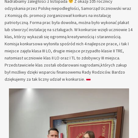
Nadrabiamy zaległości z listopada
Z okazji 105 rocznicy
odzyskania przez Polskę niepodległości, Samorząd Uczniowski wraz
z Komisją ds. promocji zorganizował konkurs na instalację
patriotyczną. Forma prac była dowolna, można było wykonać plakat
lub stworzyć instalację na sztalugach. W konkursie wzięli uczniowie 14
klas, którzy wykazali się ogromną kreatywnością i starannością.
Komisja konkursowa wyłoniła spośród nich 4 najlepsze prace, i tak I
miejsce zajęła klasa III LO, drugie miejsce przypadło klasie II TRE,
natomiast uczniowie klas II LO oraz I TL to zdobywcy III miejsca.
Przedstawiciele klas zostali obdarowani nagrodami,których zakup
był możliwy dzięki wsparciu finansowemu Rady Rodziców. Bardzo
dziękujemy za tak liczny udział w konkursie.