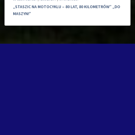
„STASZIC NA MOTOCYKLU – 80 LAT, 80 KILOMETRÓW” „DO
MASZYN!”