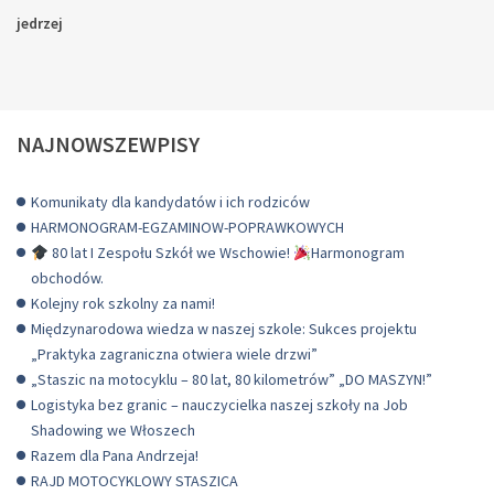
jedrzej
NAJNOWSZEWPISY
Komunikaty dla kandydatów i ich rodziców
HARMONOGRAM-EGZAMINOW-POPRAWKOWYCH
80 lat I Zespołu Szkół we Wschowie!
Harmonogram
obchodów.
Kolejny rok szkolny za nami!
Międzynarodowa wiedza w naszej szkole: Sukces projektu
„Praktyka zagraniczna otwiera wiele drzwi”
„Staszic na motocyklu – 80 lat, 80 kilometrów” „DO MASZYN!”
Logistyka bez granic – nauczycielka naszej szkoły na Job
Shadowing we Włoszech
Razem dla Pana Andrzeja!
RAJD MOTOCYKLOWY STASZICA