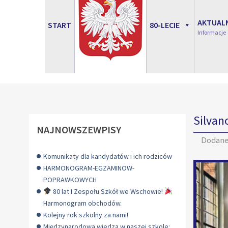
AKTUAL
START
80-LECIE
Informacje
Silvan
NAJNOWSZEWPISY
Dodan
Komunikaty dla kandydatów i ich rodziców
HARMONOGRAM-EGZAMINOW-
POPRAWKOWYCH
80 lat I Zespołu Szkół we Wschowie!
Harmonogram obchodów.
Kolejny rok szkolny za nami!
Międzynarodowa wiedza w naszej szkole: