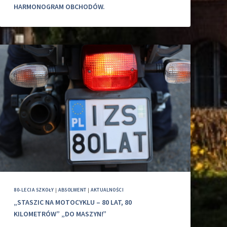
HARMONOGRAM OBCHODÓW.
80-LECIA SZKOŁY
|
ABSOLWENT
|
AKTUALNOŚCI
„STASZIC NA MOTOCYKLU – 80 LAT, 80
KILOMETRÓW” „DO MASZYN!”