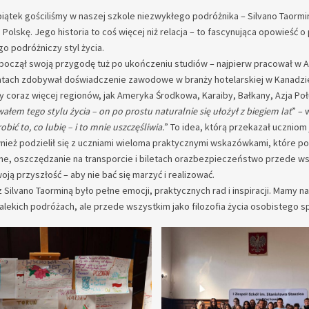
iątek gościliśmy w naszej szkole niezwykłego podróżnika – Silvano Taormin
Polskę. Jego historia to coś więcej niż relacja – to fascynująca opowieść o
o podróżniczy styl życia.
począł swoją przygodę tuż po ukończeniu studiów – najpierw pracował w Aus
latach zdobywał doświadczenie zawodowe w branży hotelarskiej w Kanadzie,
 coraz więcej regionów, jak Ameryka Środkowa, Karaiby, Bałkany, Azja Po
ałem tego stylu życia – on po prostu naturalnie się ułożył z biegiem lat
” – 
obić to, co lubię – i to mnie uszczęśliwia.
” To idea, którą przekazał uczniom
nież podzielił się z uczniami wieloma praktycznymi wskazówkami, które po
ne
,
oszczędzanie na transporcie i biletach orazbezpieczeństwo przede w
oją przyszłość – aby nie bać się marzyć i realizować.
 Silvano Taorminą było pełne emocji, praktycznych rad i inspiracji. Mamy n
dalekich podróżach, ale przede wszystkim jako filozofia życia osobistego sp