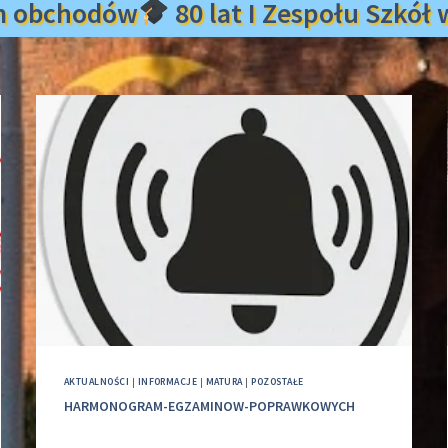
m obchodów
80 lat I Zespołu Szkó
AKTUALNOŚCI
|
INFORMACJE
|
MATURA
|
POZOSTAŁE
HARMONOGRAM-EGZAMINOW-POPRAWKOWYCH