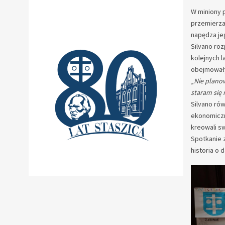
W miniony p
przemierza 
napędza jeg
Silvano roz
kolejnych 
obejmowały
„
Nie planow
staram się r
Silvano rów
ekonomicz
kreowali sw
Spotkanie z
historia o 