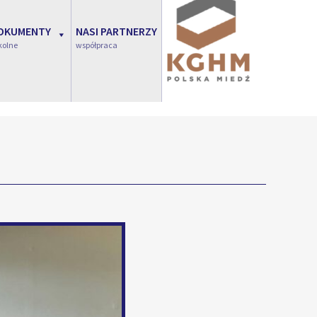
OKUMENTY
NASI PARTNERZY
kolne
współpraca