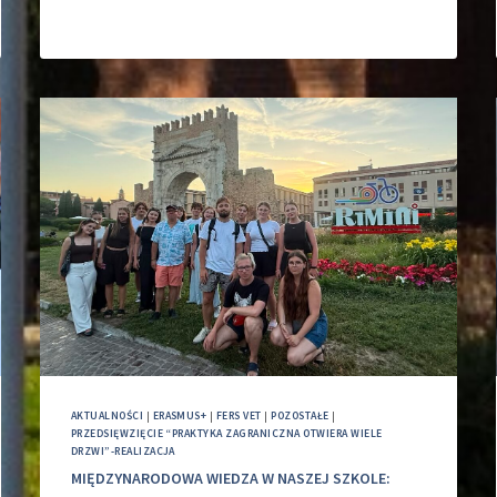
AKTUALNOŚCI
|
ERASMUS+
|
FERS VET
|
POZOSTAŁE
|
PRZEDSIĘWZIĘCIE “PRAKTYKA ZAGRANICZNA OTWIERA WIELE
DRZWI”-REALIZACJA
MIĘDZYNARODOWA WIEDZA W NASZEJ SZKOLE: