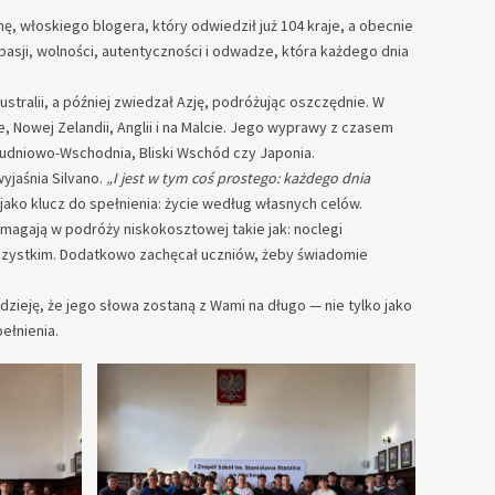
ę, włoskiego blogera, który odwiedził już 104 kraje, a obecnie
 pasji, wolności, autentyczności i odwadze, która każdego dnia
tralii, a później zwiedzał Azję, podróżując oszczędnie. W
 Nowej Zelandii, Anglii i na Malcie. Jego wyprawy z czasem
łudniowo-Wschodnia, Bliski Wschód czy Japonia.
wyjaśnia Silvano.
„I jest w tym coś prostego: każdego dnia
 jako klucz do spełnienia: życie według własnych celów.
magają w podróży niskokosztowej takie jak: noclegi
szystkim. Dodatkowo zachęcał uczniów, żeby świadomie
adzieję, że jego słowa zostaną z Wami na długo — nie tylko jako
ełnienia.