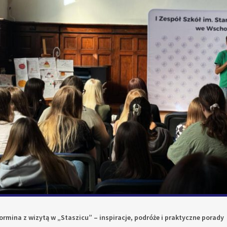
ormina z wizytą w „Staszicu” – inspiracje, podróże i praktyczne porady