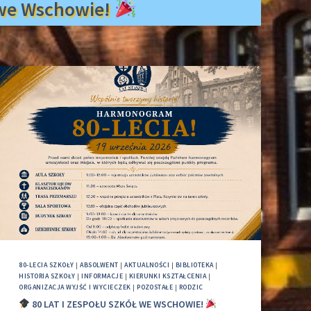
ł we Wschowie!
80-LECIA SZKOŁY
|
ABSOLWENT
|
AKTUALNOŚCI
|
BIBLIOTEKA
|
HISTORIA SZKOŁY
|
INFORMACJE
|
KIERUNKI KSZTAŁCENIA
|
ORGANIZACJA WYJŚĆ I WYCIECZEK
|
POZOSTAŁE
|
RODZIC
80 LAT I ZESPOŁU SZKÓŁ WE WSCHOWIE!