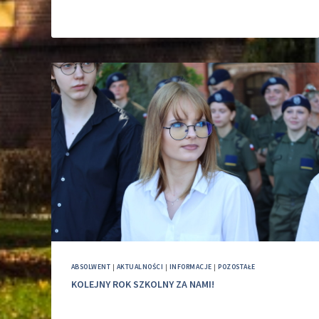
ABSOLWENT
|
AKTUALNOŚCI
|
INFORMACJE
|
POZOSTAŁE
KOLEJNY ROK SZKOLNY ZA NAMI!