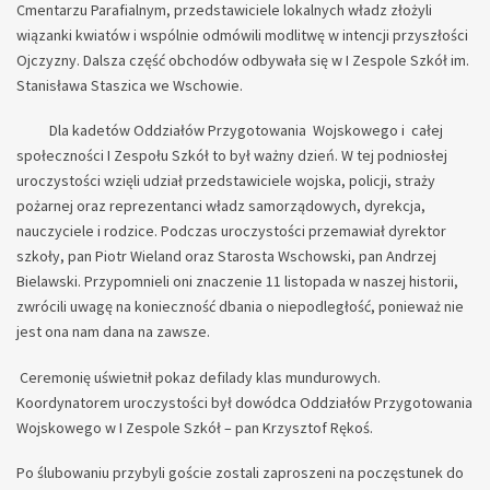
Cmentarzu Parafialnym, przedstawiciele lokalnych władz złożyli
wiązanki kwiatów i wspólnie odmówili modlitwę w intencji przyszłości
Ojczyzny. Dalsza część obchodów odbywała się w I Zespole Szkół im.
Stanisława Staszica we Wschowie.
Dla kadetów Oddziałów Przygotowania Wojskowego i całej
społeczności I Zespołu Szkół to był ważny dzień. W tej podniosłej
uroczystości wzięli udział przedstawiciele wojska, policji, straży
pożarnej oraz reprezentanci władz samorządowych, dyrekcja,
nauczyciele i rodzice. Podczas uroczystości przemawiał dyrektor
szkoły, pan Piotr Wieland oraz Starosta Wschowski, pan Andrzej
Bielawski. Przypomnieli oni znaczenie 11 listopada w naszej historii,
zwrócili uwagę na konieczność dbania o niepodległość, ponieważ nie
jest ona nam dana na zawsze.
Ceremonię uświetnił pokaz defilady klas mundurowych.
Koordynatorem uroczystości był dowódca Oddziałów Przygotowania
Wojskowego w I Zespole Szkół – pan Krzysztof Rękoś.
Po ślubowaniu przybyli goście zostali zaproszeni na poczęstunek do