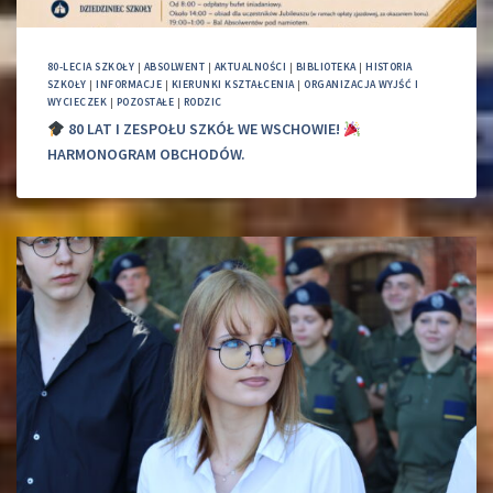
80-LECIA SZKOŁY
|
ABSOLWENT
|
AKTUALNOŚCI
|
BIBLIOTEKA
|
HISTORIA
SZKOŁY
|
INFORMACJE
|
KIERUNKI KSZTAŁCENIA
|
ORGANIZACJA WYJŚĆ I
WYCIECZEK
|
POZOSTAŁE
|
RODZIC
80 LAT I ZESPOŁU SZKÓŁ WE WSCHOWIE!
HARMONOGRAM OBCHODÓW.