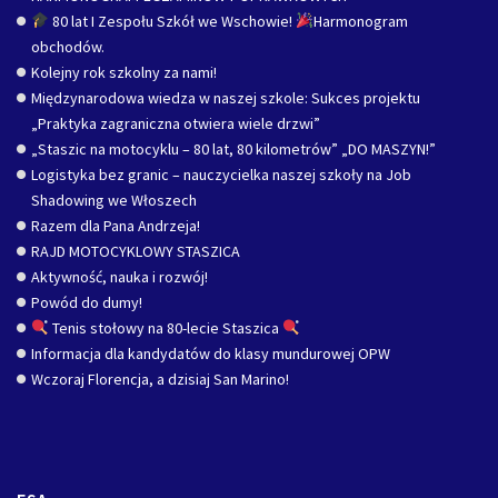
80 lat I Zespołu Szkół we Wschowie!
Harmonogram
obchodów.
Kolejny rok szkolny za nami!
Międzynarodowa wiedza w naszej szkole: Sukces projektu
„Praktyka zagraniczna otwiera wiele drzwi”
„Staszic na motocyklu – 80 lat, 80 kilometrów” „DO MASZYN!”
Logistyka bez granic – nauczycielka naszej szkoły na Job
Shadowing we Włoszech
Razem dla Pana Andrzeja!
RAJD MOTOCYKLOWY STASZICA
Aktywność, nauka i rozwój!
Powód do dumy!
Tenis stołowy na 80-lecie Staszica
Informacja dla kandydatów do klasy mundurowej OPW
Wczoraj Florencja, a dzisiaj San Marino!