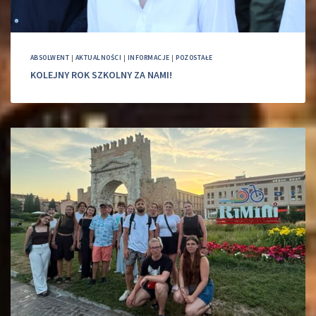
ABSOLWENT
|
AKTUALNOŚCI
|
INFORMACJE
|
POZOSTAŁE
KOLEJNY ROK SZKOLNY ZA NAMI!