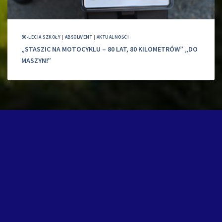
80-LECIA SZKOŁY
|
ABSOLWENT
|
AKTUALNOŚCI
„STASZIC NA MOTOCYKLU – 80 LAT, 80 KILOMETRÓW” „DO
MASZYN!”