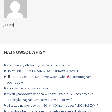
jedrzej
NAJNOWSZEWPISY
Komunikaty dla kandydatów i ich rodziców
HARMONOGRAM-EGZAMINOW-POPRAWKOWYCH
80 lat I Zespołu Szkół we Wschowie!
Harmonogram
obchodów.
Kolejny rok szkolny za nami!
Międzynarodowa wiedza w naszej szkole: Sukces projektu
„Praktyka zagraniczna otwiera wiele drzwi”
„Staszic na motocyklu – 80 lat, 80 kilometrów” „DO MASZYN!”
Logistyka bez granic – nauczycielka naszej szkoły na Job