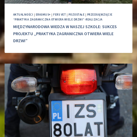
AKTUALNOŚCI
|
ERASMUS+
|
FERS VET
|
POZOSTAŁE
|
PRZEDSIĘWZIĘCIE
“PRAKTYKA ZAGRANICZNA OTWIERA WIELE DRZWI”-REALIZACJA
MIĘDZYNARODOWA WIEDZA W NASZEJ SZKOLE: SUKCES
PROJEKTU „PRAKTYKA ZAGRANICZNA OTWIERA WIELE
DRZWI”