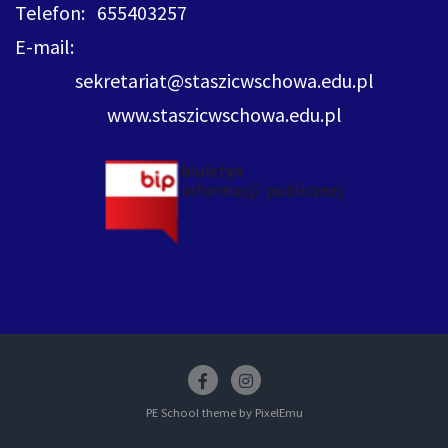
Telefon: 655403257
E-mail:
sekretariat@staszicwschowa.edu.pl
www.staszicwschowa.edu.pl
Facebook
insstagram
PE School theme by
PixelEmu