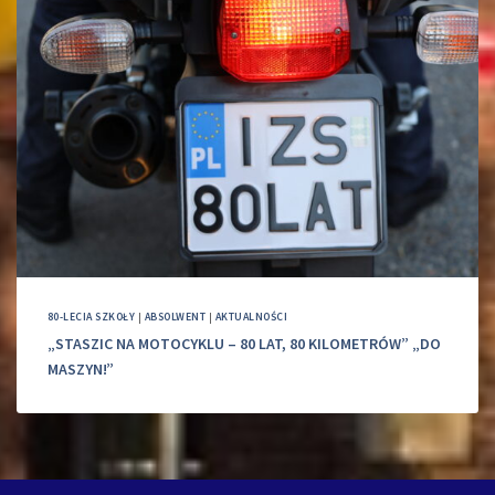
80-LECIA SZKOŁY
|
ABSOLWENT
|
AKTUALNOŚCI
„STASZIC NA MOTOCYKLU – 80 LAT, 80 KILOMETRÓW” „DO
MASZYN!”