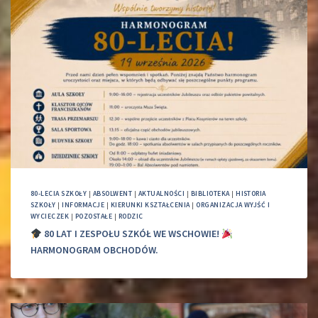
80-LECIA SZKOŁY
|
ABSOLWENT
|
AKTUALNOŚCI
|
BIBLIOTEKA
|
HISTORIA
SZKOŁY
|
INFORMACJE
|
KIERUNKI KSZTAŁCENIA
|
ORGANIZACJA WYJŚĆ I
WYCIECZEK
|
POZOSTAŁE
|
RODZIC
80 LAT I ZESPOŁU SZKÓŁ WE WSCHOWIE!
HARMONOGRAM OBCHODÓW.