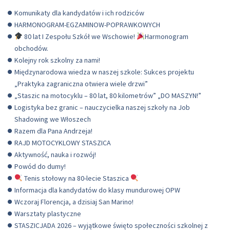
Komunikaty dla kandydatów i ich rodziców
HARMONOGRAM-EGZAMINOW-POPRAWKOWYCH
80 lat I Zespołu Szkół we Wschowie!
Harmonogram
obchodów.
Kolejny rok szkolny za nami!
Międzynarodowa wiedza w naszej szkole: Sukces projektu
„Praktyka zagraniczna otwiera wiele drzwi”
„Staszic na motocyklu – 80 lat, 80 kilometrów” „DO MASZYN!”
Logistyka bez granic – nauczycielka naszej szkoły na Job
Shadowing we Włoszech
Razem dla Pana Andrzeja!
RAJD MOTOCYKLOWY STASZICA
Aktywność, nauka i rozwój!
Powód do dumy!
Tenis stołowy na 80-lecie Staszica
Informacja dla kandydatów do klasy mundurowej OPW
Wczoraj Florencja, a dzisiaj San Marino!
Warsztaty plastyczne
STASZICJADA 2026 – wyjątkowe święto społeczności szkolnej z