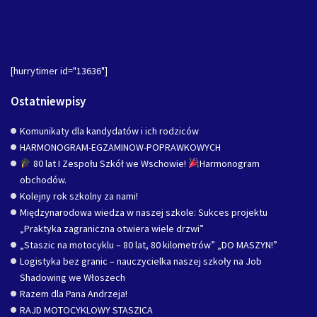
[hurrytimer id="13636"]
Ostatniewpisy
Komunikaty dla kandydatów i ich rodziców
HARMONOGRAM-EGZAMINOW-POPRAWKOWYCH
80 lat I Zespołu Szkół we Wschowie!
Harmonogram
obchodów.
Kolejny rok szkolny za nami!
Międzynarodowa wiedza w naszej szkole: Sukces projektu
„Praktyka zagraniczna otwiera wiele drzwi”
„Staszic na motocyklu – 80 lat, 80 kilometrów” „DO MASZYN!”
Logistyka bez granic – nauczycielka naszej szkoły na Job
Shadowing we Włoszech
Razem dla Pana Andrzeja!
RAJD MOTOCYKLOWY STASZICA