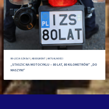
80-LECIA SZKOŁY
|
ABSOLWENT
|
AKTUALNOŚCI
„STASZIC NA MOTOCYKLU – 80 LAT, 80 KILOMETRÓW” „DO
MASZYN!”