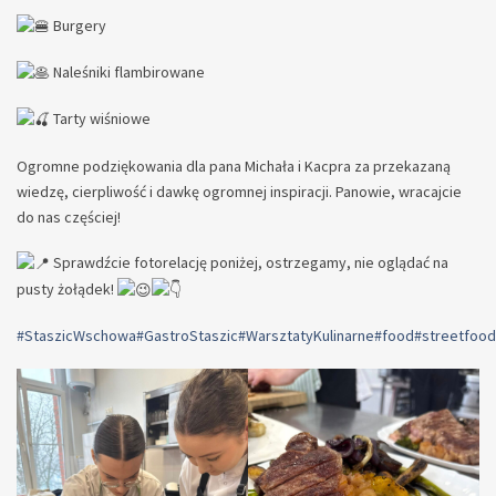
Burgery
Naleśniki flambirowane
Tarty wiśniowe
Ogromne podziękowania dla pana Michała i Kacpra za przekazaną
wiedzę, cierpliwość i dawkę ogromnej inspiracji. Panowie, wracajcie
do nas częściej!
Sprawdźcie fotorelację poniżej, ostrzegamy, nie oglądać na
pusty żołądek!
#StaszicWschowa
#GastroStaszic
#WarsztatyKulinarne
#food
#streetfood