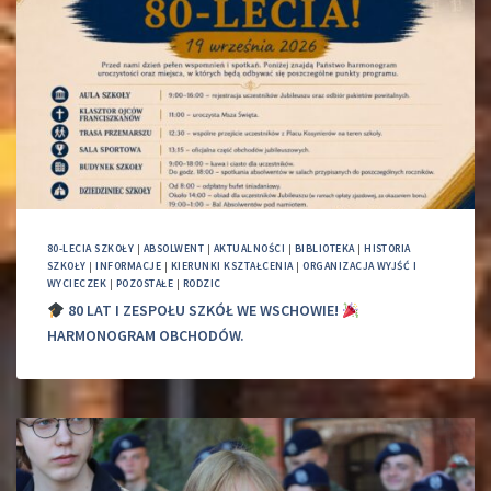
80-LECIA SZKOŁY
|
ABSOLWENT
|
AKTUALNOŚCI
|
BIBLIOTEKA
|
HISTORIA
SZKOŁY
|
INFORMACJE
|
KIERUNKI KSZTAŁCENIA
|
ORGANIZACJA WYJŚĆ I
WYCIECZEK
|
POZOSTAŁE
|
RODZIC
80 LAT I ZESPOŁU SZKÓŁ WE WSCHOWIE!
HARMONOGRAM OBCHODÓW.