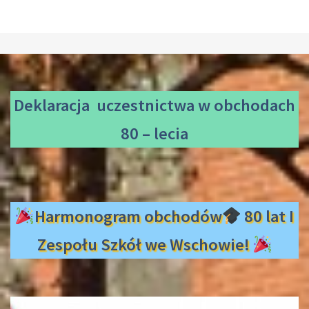
Deklaracja uczestnictwa
w obchodach
80 – lecia
Harmonogram obchodów
80 lat I
Zespołu Szkół we Wschowie!