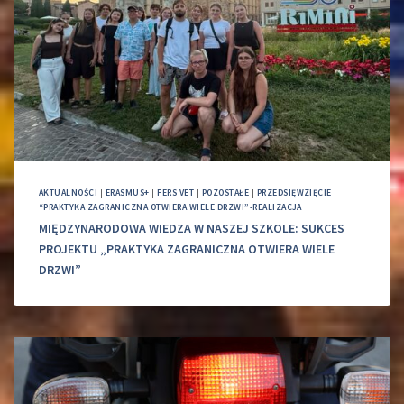
AKTUALNOŚCI
|
ERASMUS+
|
FERS VET
|
POZOSTAŁE
|
PRZEDSIĘWZIĘCIE
“PRAKTYKA ZAGRANICZNA OTWIERA WIELE DRZWI”-REALIZACJA
MIĘDZYNARODOWA WIEDZA W NASZEJ SZKOLE: SUKCES
PROJEKTU „PRAKTYKA ZAGRANICZNA OTWIERA WIELE
DRZWI”