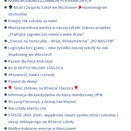
HARMONOGRAM-EGZAMINOW-POPRAWKOWYCH
80 lat I Zespołu Szkół we Wschowie!
Harmonogram
obchodów.
Kolejny rok szkolny za nami!
Międzynarodowa wiedza w naszej szkole: Sukces projektu
„Praktyka zagraniczna otwiera wiele drzwi”
„Staszic na motocyklu – 80 lat, 80 kilometrów” „DO MASZYN!”
Logistyka bez granic – nauczycielka naszej szkoły na Job
Shadowing we Włoszech
Razem dla Pana Andrzeja!
RAJD MOTOCYKLOWY STASZICA
Aktywność, nauka i rozwój!
Powód do dumy!
Tenis stołowy na 80-lecie Staszica
Informacja dla kandydatów do klasy mundurowej OPW
Wczoraj Florencja, a dzisiaj San Marino!
Warsztaty plastyczne
STASZICJADA 2026 – wyjątkowe święto społeczności szkolnej z
okazji zbliżającego się 80-lecia szkoły
Wielkie kulinarne emocje w Warszawie!