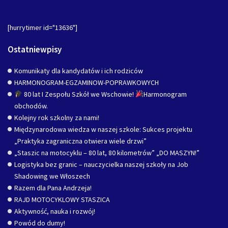
[hurrytimer id="13636"]
Ostatniewpisy
Komunikaty dla kandydatów i ich rodziców
HARMONOGRAM-EGZAMINOW-POPRAWKOWYCH
80 lat I Zespołu Szkół we Wschowie!
Harmonogram
obchodów.
Kolejny rok szkolny za nami!
Międzynarodowa wiedza w naszej szkole: Sukces projektu
„Praktyka zagraniczna otwiera wiele drzwi”
„Staszic na motocyklu – 80 lat, 80 kilometrów” „DO MASZYN!”
Logistyka bez granic – nauczycielka naszej szkoły na Job
Shadowing we Włoszech
Razem dla Pana Andrzeja!
RAJD MOTOCYKLOWY STASZICA
Aktywność, nauka i rozwój!
Powód do dumy!