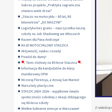
Sukces projektu „Praktyka zagraniczna
otwiera wiele drzwi”
„Staszic na motocyklu – 80 lat, 80
kilometrów” „DO MASZYN!”
Logistyka bez granic – nauczycielka naszej
szkoły na Job Shadowing we Włoszech
Razem dla Pana Andrzeja!
RAJD MOTOCYKLOWY STASZICA
Aktywność, nauka i rozwój!
Powód do dumy!
Tenis stołowy na 80-lecie Staszica
Informacja dla kandydatów do klasy
mundurowej OPW
Wczoraj Florencja, a dzisiaj San Marino!
Warsztaty plastyczne
STASZICJADA 2026 – wyjątkowe święto
społeczności szkolnej z okazji zbliżającego
się 80-lecia szkoły
Z radością
Wielkie kulinarne emocje w Warszawie!