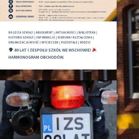
80-LECIA SZKOŁY
|
ABSOLWENT
|
AKTUALNOŚCI
|
BIBLIOTEKA
|
HISTORIA SZKOŁY
|
INFORMACJE
|
KIERUNKI KSZTAŁCENIA
|
ORGANIZACJA WYJŚĆ I WYCIECZEK
|
POZOSTAŁE
|
RODZIC
80 LAT I ZESPOŁU SZKÓŁ WE WSCHOWIE!
HARMONOGRAM OBCHODÓW.