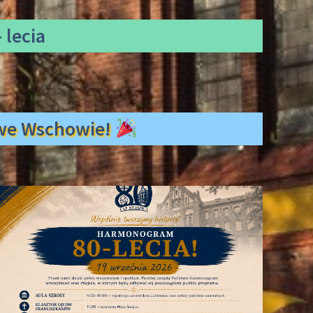
 lecia
ł we Wschowie!