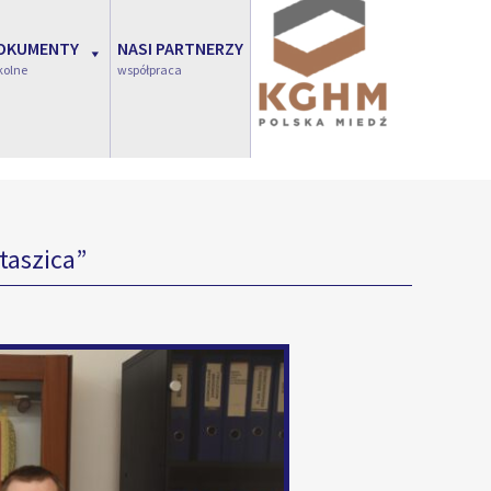
OKUMENTY
NASI PARTNERZY
kolne
współpraca
taszica”