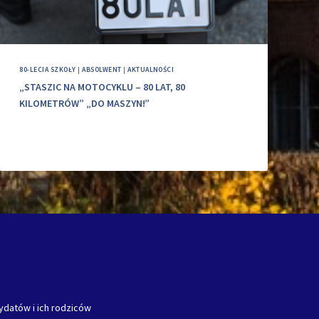
80-LECIA SZKOŁY
|
ABSOLWENT
|
AKTUALNOŚCI
„STASZIC NA MOTOCYKLU – 80 LAT, 80
KILOMETRÓW” „DO MASZYN!”
ydatów i ich rodziców