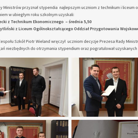
y Ministrów przyznał stypendia najlepszym uczniom z technikum i liceum 
niem w ubiegłym roku szkolnym uzyskali:
ecki z Technikum Ekonomicznego – średnia 5,50
Pytliński z Liceum Ogólnokształcącego Oddział Przygotowania Wojskowe
 Zespołu Szkół Piotr Wieland wręczył uczniom decyzje Prezesa Rady Minis
ań niezbędnych do otrzymania stypendium oraz pogratulował uzyskanych wy