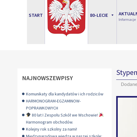
AKTUAL
START
80-LECIE
Informacje
Stypen
NAJNOWSZEWPISY
Dodan
Komunikaty dla kandydatów i ich rodziców
HARMONOGRAM-EGZAMINOW-
POPRAWKOWYCH
80 lat I Zespołu Szkół we Wschowie!
Harmonogram obchodów.
Kolejny rok szkolny za nami!
Międzynarodowa wiedza w naszej szkole: