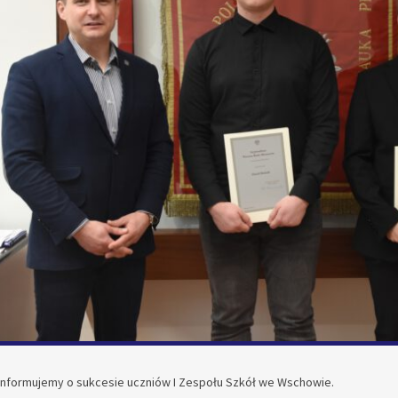
 informujemy o sukcesie uczniów I Zespołu Szkół we Wschowie.