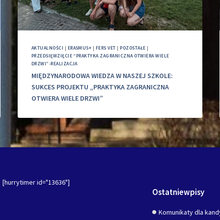
AKTUALNOŚCI
|
ERASMUS+
|
FERS VET
|
POZOSTAŁE
|
PRZEDSIĘWZIĘCIE “PRAKTYKA ZAGRANICZNA OTWIERA WIELE
DRZWI”-REALIZACJA
MIĘDZYNARODOWA WIEDZA W NASZEJ SZKOLE:
SUKCES PROJEKTU „PRAKTYKA ZAGRANICZNA
OTWIERA WIELE DRZWI”
[hurrytimer id="13636"]
Ostatniewpisy
Komunikaty dla kand