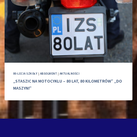
80-LECIA SZKOŁY
|
ABSOLWENT
|
AKTUALNOŚCI
„STASZIC NA MOTOCYKLU – 80 LAT, 80 KILOMETRÓW” „DO
MASZYN!”