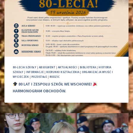
80-LECIA SZKOŁY
|
ABSOLWENT
|
AKTUALNOŚCI
|
BIBLIOTEKA
|
HISTORIA
SZKOŁY
|
INFORMACJE
|
KIERUNKI KSZTAŁCENIA
|
ORGANIZACJA WYJŚĆ I
WYCIECZEK
|
POZOSTAŁE
|
RODZIC
80 LAT I ZESPOŁU SZKÓŁ WE WSCHOWIE!
HARMONOGRAM OBCHODÓW.