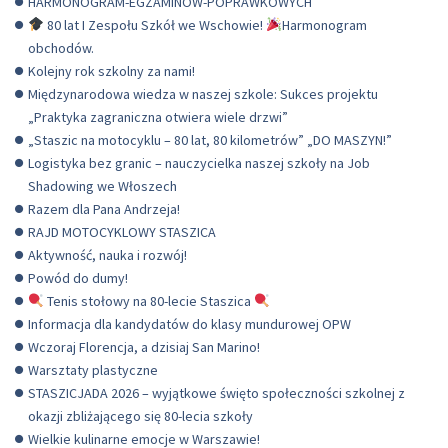
HARMONOGRAM-EGZAMINOW-POPRAWKOWYCH
80 lat I Zespołu Szkół we Wschowie!
Harmonogram
obchodów.
Kolejny rok szkolny za nami!
Międzynarodowa wiedza w naszej szkole: Sukces projektu
„Praktyka zagraniczna otwiera wiele drzwi”
„Staszic na motocyklu – 80 lat, 80 kilometrów” „DO MASZYN!”
Logistyka bez granic – nauczycielka naszej szkoły na Job
Shadowing we Włoszech
Razem dla Pana Andrzeja!
RAJD MOTOCYKLOWY STASZICA
Aktywność, nauka i rozwój!
Powód do dumy!
Tenis stołowy na 80-lecie Staszica
Informacja dla kandydatów do klasy mundurowej OPW
Wczoraj Florencja, a dzisiaj San Marino!
Warsztaty plastyczne
STASZICJADA 2026 – wyjątkowe święto społeczności szkolnej z
okazji zbliżającego się 80-lecia szkoły
Wielkie kulinarne emocje w Warszawie!