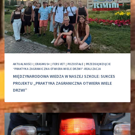
AKTUALNOŚCI
|
ERASMUS+
|
FERS VET
|
POZOSTAŁE
|
PRZEDSIĘWZIĘCIE
“PRAKTYKA ZAGRANICZNA OTWIERA WIELE DRZWI”-REALIZACJA
MIĘDZYNARODOWA WIEDZA W NASZEJ SZKOLE: SUKCES
PROJEKTU „PRAKTYKA ZAGRANICZNA OTWIERA WIELE
DRZWI”