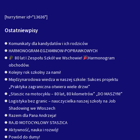
[hurrytimer id="13636"]
Ostatniewpisy
Komunikaty dla kandydatów i ich rodziców
HARMONOGRAM-EGZAMINOW-POPRAWKOWYCH
80 lat I Zespołu Szkół we Wschowie!
Harmonogram
obchodów.
Kolejny rok szkolny za nami!
Międzynarodowa wiedza w naszej szkole: Sukces projektu
„Praktyka zagraniczna otwiera wiele drzwi”
„Staszic na motocyklu – 80 lat, 80 kilometrów” „DO MASZYN!”
Logistyka bez granic – nauczycielka naszej szkoły na Job
Shadowing we Włoszech
Razem dla Pana Andrzeja!
RAJD MOTOCYKLOWY STASZICA
Aktywność, nauka i rozwój!
Powód do dumy!