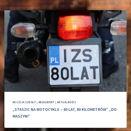
80-LECIA SZKOŁY
|
ABSOLWENT
|
AKTUALNOŚCI
„STASZIC NA MOTOCYKLU – 80 LAT, 80 KILOMETRÓW” „DO
MASZYN!”