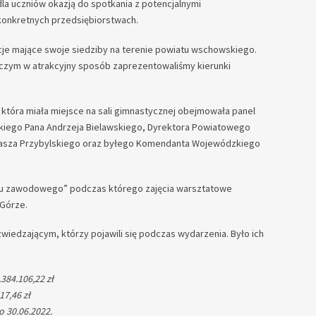
a uczniów okazją do spotkania z potencjalnymi
konkretnych przedsiębiorstwach.
ucje mające swoje siedziby na terenie powiatu wschowskiego.
iczym w atrakcyjny sposób zaprezentowaliśmy kierunki
która miała miejsce na sali gimnastycznej obejmowała panel
skiego Pana Andrzeja Bielawskiego, Dyrektora Powiatowego
omasza Przybylskiego oraz byłego Komendanta Wojewódzkiego
su zawodowego” podczas którego zajęcia warsztatowe
 Górze.
edzającym, którzy pojawili się podczas wydarzenia. Było ich
.384.106,22 zł
17,46 zł
o 30.06.2022.