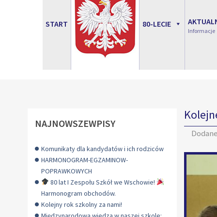
AKTUAL
START
80-LECIE
Informacje
Kolejn
NAJNOWSZEWPISY
Dodan
Komunikaty dla kandydatów i ich rodziców
HARMONOGRAM-EGZAMINOW-
POPRAWKOWYCH
80 lat I Zespołu Szkół we Wschowie!
Harmonogram obchodów.
Kolejny rok szkolny za nami!
Międzynarodowa wiedza w naszej szkole: