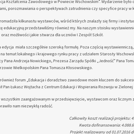
cja Kształcenia Zawodowego w Powiecie Wschowskim”. Wydarzenie było dl
mi, porozmawiania o perspektywach zatrudnienia czy specyfice pracy w 
omadziła kilkunastu wystawców, wśród których znalazły się firmy i instyt
tę edukacyjną przedstawiliśmy również my. Na naszym stoisku wystawienn
 oraz możliwości jakie stwarza dla uczniów I Zespół Szkół.
 edycja miała szczególnie szeroką formułę. Poza częścią wystawienniczą, 
 na temat lokalnego i krajowego rynku pracy z udziałem Starosty Wschow
cy Pana Andrzeja Nowickiego, Prezesa Zarządu Spółki „Jedność” Pana T
Gorzowie Wielkopolskim Pana Tomasza Kłosowskiego.
 również forum „Edukacja i doradztwo zawodowe moim kluczem do sukce
ł Pan Łukasz Wojtacha z Centrum Edukacji i Wspierania Rozwoju w Zielonej
 wszystkim zaangażowanym w przedsięwzięcie, wystawcom oraz licznym zwi
prawiło nam niezwykłą radość.
Całkowity koszt realizacji projektu: 4
Kwota dofinansowania: 4.088.6
Projekt realizowany od 01.07.2016 d