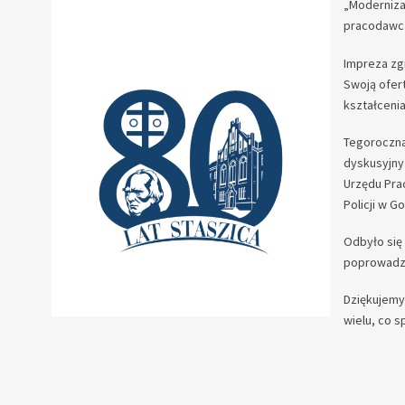
„Moderniza
pracodawca
Impreza zgr
Swoją ofer
kształcenia
Tegoroczna
dyskusyjny
Urzędu Pra
Policji w 
Odbyło się
poprowadzi
Dziękujemy
wielu, co s