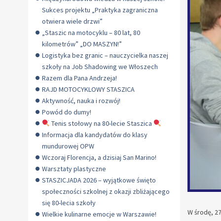
Sukces projektu „Praktyka zagraniczna
otwiera wiele drzwi”
„Staszic na motocyklu – 80 lat, 80
kilometrów” „DO MASZYN!”
Logistyka bez granic – nauczycielka naszej
szkoły na Job Shadowing we Włoszech
Razem dla Pana Andrzeja!
RAJD MOTOCYKLOWY STASZICA
Aktywność, nauka i rozwój!
Powód do dumy!
Tenis stołowy na 80-lecie Staszica
Informacja dla kandydatów do klasy
mundurowej OPW
Wczoraj Florencja, a dzisiaj San Marino!
Warsztaty plastyczne
STASZICJADA 2026 – wyjątkowe święto
społeczności szkolnej z okazji zbliżającego
się 80-lecia szkoły
W środę, 2
Wielkie kulinarne emocje w Warszawie!