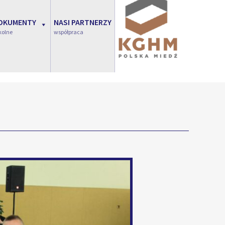
OKUMENTY
NASI PARTNERZY
kolne
współpraca