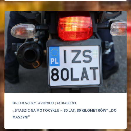
80-LECIA SZKOŁY
|
ABSOLWENT
|
AKTUALNOŚCI
„STASZIC NA MOTOCYKLU – 80 LAT, 80 KILOMETRÓW” „DO
MASZYN!”