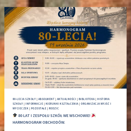
80-LECIA SZKOŁY
|
ABSOLWENT
|
AKTUALNOŚCI
|
BIBLIOTEKA
|
HISTORIA
SZKOŁY
|
INFORMACJE
|
KIERUNKI KSZTAŁCENIA
|
ORGANIZACJA WYJŚĆ I
WYCIECZEK
|
POZOSTAŁE
|
RODZIC
80 LAT I ZESPOŁU SZKÓŁ WE WSCHOWIE!
HARMONOGRAM OBCHODÓW.