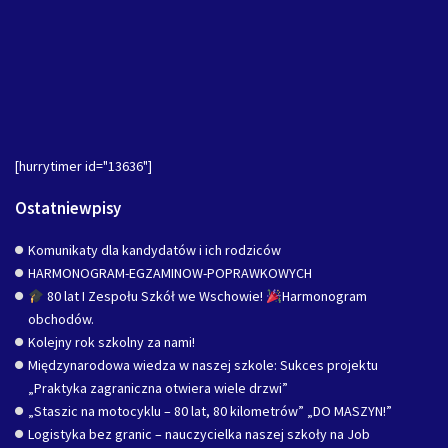
[hurrytimer id="13636"]
Ostatniewpisy
Komunikaty dla kandydatów i ich rodziców
HARMONOGRAM-EGZAMINOW-POPRAWKOWYCH
80 lat I Zespołu Szkół we Wschowie!
Harmonogram
obchodów.
Kolejny rok szkolny za nami!
Międzynarodowa wiedza w naszej szkole: Sukces projektu
„Praktyka zagraniczna otwiera wiele drzwi”
„Staszic na motocyklu – 80 lat, 80 kilometrów” „DO MASZYN!”
Logistyka bez granic – nauczycielka naszej szkoły na Job