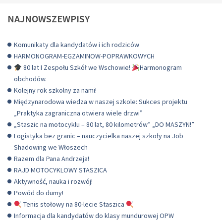
NAJNOWSZEWPISY
Komunikaty dla kandydatów i ich rodziców
HARMONOGRAM-EGZAMINOW-POPRAWKOWYCH
80 lat I Zespołu Szkół we Wschowie!
Harmonogram
obchodów.
Kolejny rok szkolny za nami!
Międzynarodowa wiedza w naszej szkole: Sukces projektu
„Praktyka zagraniczna otwiera wiele drzwi”
„Staszic na motocyklu – 80 lat, 80 kilometrów” „DO MASZYN!”
Logistyka bez granic – nauczycielka naszej szkoły na Job
Shadowing we Włoszech
Razem dla Pana Andrzeja!
RAJD MOTOCYKLOWY STASZICA
Aktywność, nauka i rozwój!
Powód do dumy!
Tenis stołowy na 80-lecie Staszica
Informacja dla kandydatów do klasy mundurowej OPW