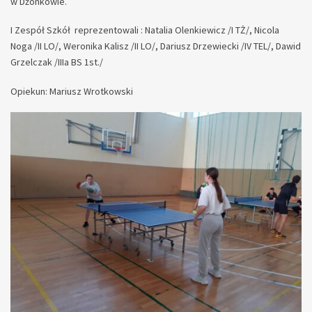
w Dżonkowie.
I Zespół Szkół reprezentowali : Natalia Olenkiewicz /I TŻ/, Nicola
Noga /II LO/, Weronika Kalisz /II LO/, Dariusz Drzewiecki /IV TEL/, Dawid
Grzelczak /IIIa BS 1st./
Opiekun: Mariusz Wrotkowski