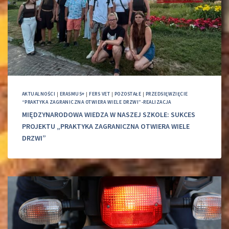
AKTUALNOŚCI
|
ERASMUS+
|
FERS VET
|
POZOSTAŁE
|
PRZEDSIĘWZIĘCIE
“PRAKTYKA ZAGRANICZNA OTWIERA WIELE DRZWI”-REALIZACJA
MIĘDZYNARODOWA WIEDZA W NASZEJ SZKOLE: SUKCES
PROJEKTU „PRAKTYKA ZAGRANICZNA OTWIERA WIELE
DRZWI”