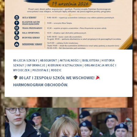
80-LECIA SZKOŁY
|
ABSOLWENT
|
AKTUALNOŚCI
|
BIBLIOTEKA
|
HISTORIA
SZKOŁY
|
INFORMACJE
|
KIERUNKI KSZTAŁCENIA
|
ORGANIZACJA WYJŚĆ I
WYCIECZEK
|
POZOSTAŁE
|
RODZIC
80 LAT I ZESPOŁU SZKÓŁ WE WSCHOWIE!
HARMONOGRAM OBCHODÓW.