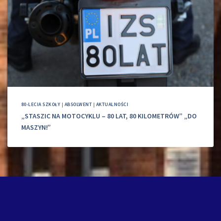
80-LECIA SZKOŁY
|
ABSOLWENT
|
AKTUALNOŚCI
„STASZIC NA MOTOCYKLU – 80 LAT, 80 KILOMETRÓW” „DO
MASZYN!”