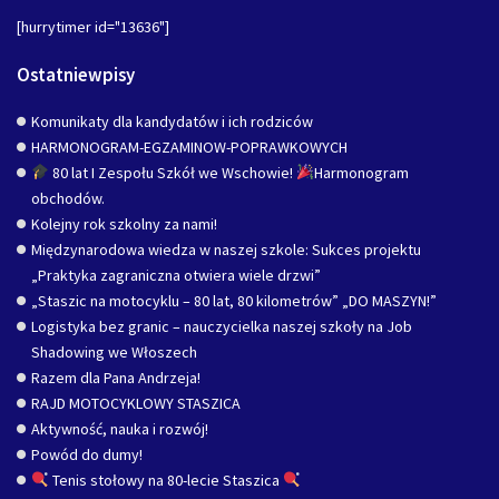
[hurrytimer id="13636"]
Ostatniewpisy
Komunikaty dla kandydatów i ich rodziców
HARMONOGRAM-EGZAMINOW-POPRAWKOWYCH
80 lat I Zespołu Szkół we Wschowie!
Harmonogram
obchodów.
Kolejny rok szkolny za nami!
Międzynarodowa wiedza w naszej szkole: Sukces projektu
„Praktyka zagraniczna otwiera wiele drzwi”
„Staszic na motocyklu – 80 lat, 80 kilometrów” „DO MASZYN!”
Logistyka bez granic – nauczycielka naszej szkoły na Job
Shadowing we Włoszech
Razem dla Pana Andrzeja!
RAJD MOTOCYKLOWY STASZICA
Aktywność, nauka i rozwój!
Powód do dumy!
Tenis stołowy na 80-lecie Staszica