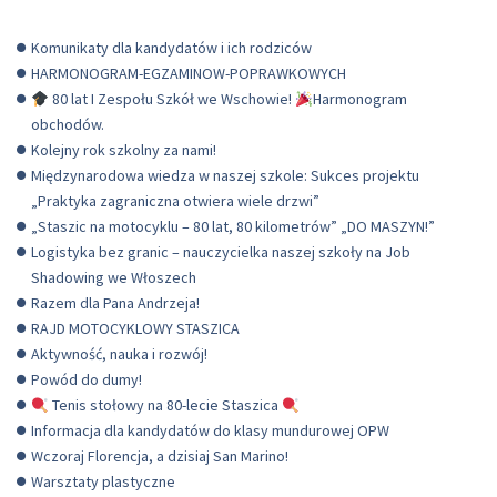
Komunikaty dla kandydatów i ich rodziców
HARMONOGRAM-EGZAMINOW-POPRAWKOWYCH
80 lat I Zespołu Szkół we Wschowie!
Harmonogram
obchodów.
Kolejny rok szkolny za nami!
Międzynarodowa wiedza w naszej szkole: Sukces projektu
„Praktyka zagraniczna otwiera wiele drzwi”
„Staszic na motocyklu – 80 lat, 80 kilometrów” „DO MASZYN!”
Logistyka bez granic – nauczycielka naszej szkoły na Job
Shadowing we Włoszech
Razem dla Pana Andrzeja!
RAJD MOTOCYKLOWY STASZICA
Aktywność, nauka i rozwój!
Powód do dumy!
Tenis stołowy na 80-lecie Staszica
Informacja dla kandydatów do klasy mundurowej OPW
Wczoraj Florencja, a dzisiaj San Marino!
Warsztaty plastyczne