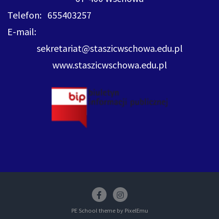
Telefon: 655403257
E-mail:
sekretariat@staszicwschowa.edu.pl
www.staszicwschowa.edu.pl
Facebook
insstagram
PE School theme by
PixelEmu