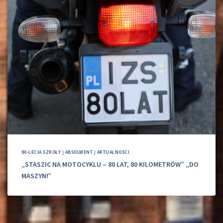
80-LECIA SZKOŁY
|
ABSOLWENT
|
AKTUALNOŚCI
„STASZIC NA MOTOCYKLU – 80 LAT, 80 KILOMETRÓW” „DO
MASZYN!”