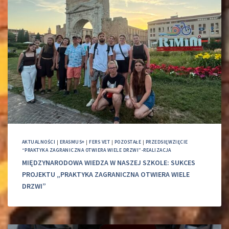
AKTUALNOŚCI
|
ERASMUS+
|
FERS VET
|
POZOSTAŁE
|
PRZEDSIĘWZIĘCIE
“PRAKTYKA ZAGRANICZNA OTWIERA WIELE DRZWI”-REALIZACJA
MIĘDZYNARODOWA WIEDZA W NASZEJ SZKOLE: SUKCES
PROJEKTU „PRAKTYKA ZAGRANICZNA OTWIERA WIELE
DRZWI”