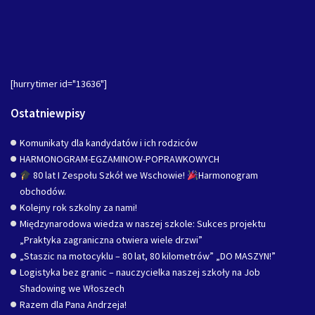
[hurrytimer id="13636"]
Ostatniewpisy
Komunikaty dla kandydatów i ich rodziców
HARMONOGRAM-EGZAMINOW-POPRAWKOWYCH
80 lat I Zespołu Szkół we Wschowie!
Harmonogram
obchodów.
Kolejny rok szkolny za nami!
Międzynarodowa wiedza w naszej szkole: Sukces projektu
„Praktyka zagraniczna otwiera wiele drzwi”
„Staszic na motocyklu – 80 lat, 80 kilometrów” „DO MASZYN!”
Logistyka bez granic – nauczycielka naszej szkoły na Job
Shadowing we Włoszech
Razem dla Pana Andrzeja!