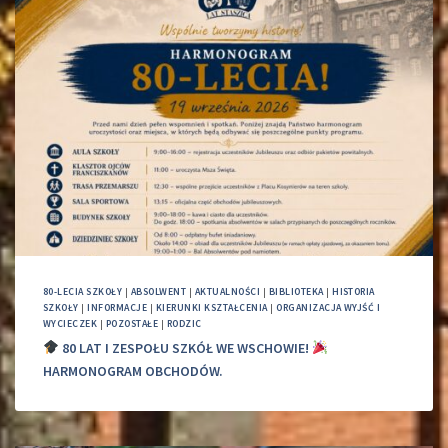
80-LECIA SZKOŁY
|
ABSOLWENT
|
AKTUALNOŚCI
|
BIBLIOTEKA
|
HISTORIA
SZKOŁY
|
INFORMACJE
|
KIERUNKI KSZTAŁCENIA
|
ORGANIZACJA WYJŚĆ I
WYCIECZEK
|
POZOSTAŁE
|
RODZIC
80 LAT I ZESPOŁU SZKÓŁ WE WSCHOWIE!
HARMONOGRAM OBCHODÓW.