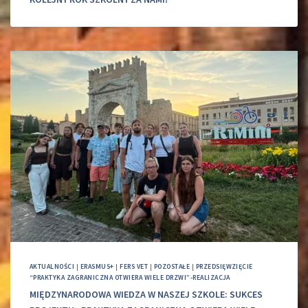
AKTUALNOŚCI
|
ERASMUS+
|
FERS VET
|
POZOSTAŁE
|
PRZEDSIĘWZIĘCIE
“PRAKTYKA ZAGRANICZNA OTWIERA WIELE DRZWI”-REALIZACJA
MIĘDZYNARODOWA WIEDZA W NASZEJ SZKOLE: SUKCES