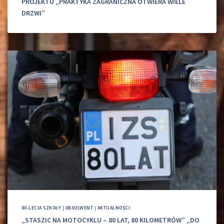
PROJEKTU „PRAKTYKA ZAGRANICZNA OTWIERA WIELE
DRZWI”
80-LECIA SZKOŁY
|
ABSOLWENT
|
AKTUALNOŚCI
„STASZIC NA MOTOCYKLU – 80 LAT, 80 KILOMETRÓW” „DO