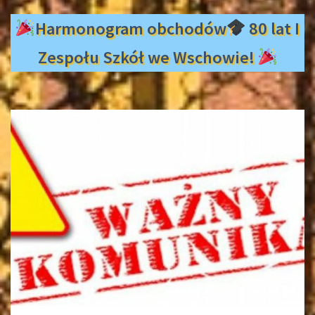
Harmonogram obchodów
80 lat I
Zespołu Szkół we Wschowie!