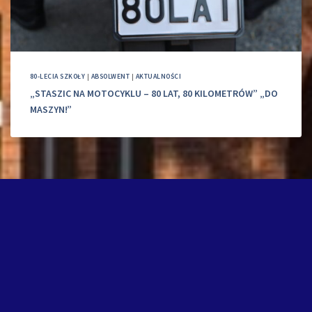
80-LECIA SZKOŁY
|
ABSOLWENT
|
AKTUALNOŚCI
„STASZIC NA MOTOCYKLU – 80 LAT, 80 KILOMETRÓW” „DO
MASZYN!”