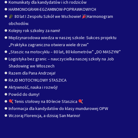
Komunikaty dla kandydatów i ich rodziców
HARMONOGRAM-EGZAMINOW-POPRAWKOWYCH
80 lat I Zespołu Szkół we Wschowie!
Harmonogram
obchodów.
Kolejny rok szkolny za nami!
Międzynarodowa wiedza w naszej szkole: Sukces projektu
„Praktyka zagraniczna otwiera wiele drzwi”
„Staszic na motocyklu – 80 lat, 80 kilometrów” „DO MASZYN!”
Logistyka bez granic – nauczycielka naszej szkoły na Job
Shadowing we Włoszech
Razem dla Pana Andrzeja!
RAJD MOTOCYKLOWY STASZICA
Aktywność, nauka i rozwój!
Powód do dumy!
Tenis stołowy na 80-lecie Staszica
Informacja dla kandydatów do klasy mundurowej OPW
Wczoraj Florencja, a dzisiaj San Marino!