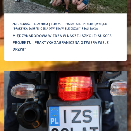
AKTUALNOŚCI
|
ERASMUS+
|
FERS VET
|
POZOSTAŁE
|
PRZEDSIĘWZIĘCIE
“PRAKTYKA ZAGRANICZNA OTWIERA WIELE DRZWI”-REALIZACJA
MIĘDZYNARODOWA WIEDZA W NASZEJ SZKOLE: SUKCES
PROJEKTU „PRAKTYKA ZAGRANICZNA OTWIERA WIELE
DRZWI”