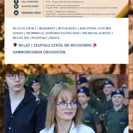
80-LECIA SZKOŁY
|
ABSOLWENT
|
AKTUALNOŚCI
|
BIBLIOTEKA
|
HISTORIA
SZKOŁY
|
INFORMACJE
|
KIERUNKI KSZTAŁCENIA
|
ORGANIZACJA WYJŚĆ I
WYCIECZEK
|
POZOSTAŁE
|
RODZIC
80 LAT I ZESPOŁU SZKÓŁ WE WSCHOWIE!
HARMONOGRAM OBCHODÓW.