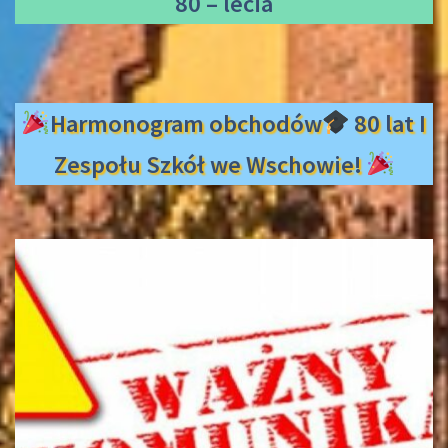
80 – lecia
Harmonogram obchodów
80 lat I
Zespołu Szkół we Wschowie!