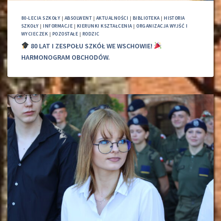
80-LECIA SZKOŁY
|
ABSOLWENT
|
AKTUALNOŚCI
|
BIBLIOTEKA
|
HISTORIA
SZKOŁY
|
INFORMACJE
|
KIERUNKI KSZTAŁCENIA
|
ORGANIZACJA WYJŚĆ I
WYCIECZEK
|
POZOSTAŁE
|
RODZIC
80 LAT I ZESPOŁU SZKÓŁ WE WSCHOWIE!
HARMONOGRAM OBCHODÓW.