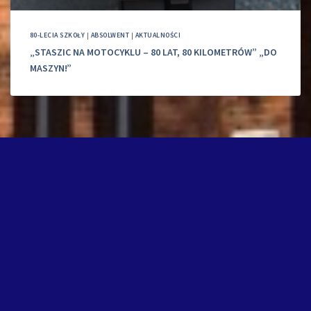
80-LECIA SZKOŁY
|
ABSOLWENT
|
AKTUALNOŚCI
„STASZIC NA MOTOCYKLU – 80 LAT, 80 KILOMETRÓW” „DO
MASZYN!”