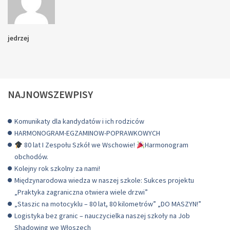
jedrzej
NAJNOWSZEWPISY
Komunikaty dla kandydatów i ich rodziców
HARMONOGRAM-EGZAMINOW-POPRAWKOWYCH
80 lat I Zespołu Szkół we Wschowie!
Harmonogram
obchodów.
Kolejny rok szkolny za nami!
Międzynarodowa wiedza w naszej szkole: Sukces projektu
„Praktyka zagraniczna otwiera wiele drzwi”
„Staszic na motocyklu – 80 lat, 80 kilometrów” „DO MASZYN!”
Logistyka bez granic – nauczycielka naszej szkoły na Job
Shadowing we Włoszech