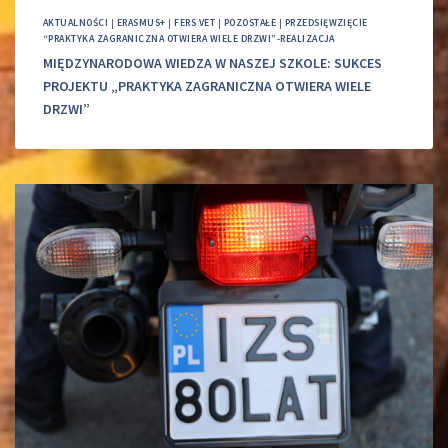
AKTUALNOŚCI
|
ERASMUS+
|
FERS VET
|
POZOSTAŁE
|
PRZEDSIĘWZIĘCIE
“PRAKTYKA ZAGRANICZNA OTWIERA WIELE DRZWI”-REALIZACJA
MIĘDZYNARODOWA WIEDZA W NASZEJ SZKOLE: SUKCES
PROJEKTU „PRAKTYKA ZAGRANICZNA OTWIERA WIELE
DRZWI”