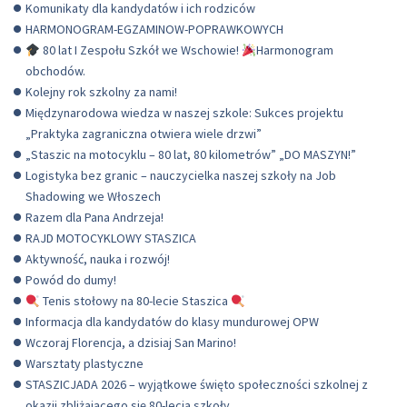
Komunikaty dla kandydatów i ich rodziców
HARMONOGRAM-EGZAMINOW-POPRAWKOWYCH
80 lat I Zespołu Szkół we Wschowie!
Harmonogram
obchodów.
Kolejny rok szkolny za nami!
Międzynarodowa wiedza w naszej szkole: Sukces projektu
„Praktyka zagraniczna otwiera wiele drzwi”
„Staszic na motocyklu – 80 lat, 80 kilometrów” „DO MASZYN!”
Logistyka bez granic – nauczycielka naszej szkoły na Job
Shadowing we Włoszech
Razem dla Pana Andrzeja!
RAJD MOTOCYKLOWY STASZICA
Aktywność, nauka i rozwój!
Powód do dumy!
Tenis stołowy na 80-lecie Staszica
Informacja dla kandydatów do klasy mundurowej OPW
Wczoraj Florencja, a dzisiaj San Marino!
Warsztaty plastyczne
STASZICJADA 2026 – wyjątkowe święto społeczności szkolnej z
okazji zbliżającego się 80-lecia szkoły