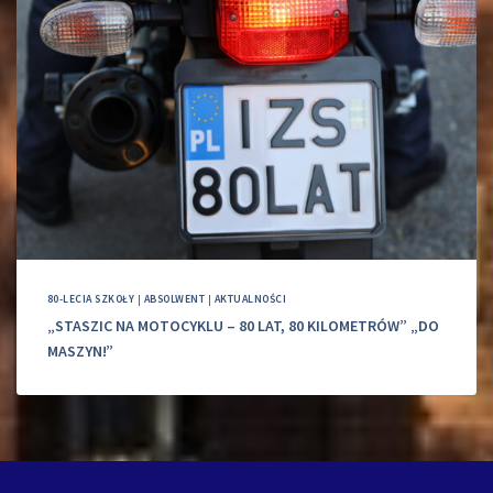
80-LECIA SZKOŁY
|
ABSOLWENT
|
AKTUALNOŚCI
„STASZIC NA MOTOCYKLU – 80 LAT, 80 KILOMETRÓW” „DO
MASZYN!”