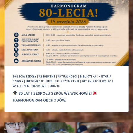
80-LECIA SZKOŁY
|
ABSOLWENT
|
AKTUALNOŚCI
|
BIBLIOTEKA
|
HISTORIA
SZKOŁY
|
INFORMACJE
|
KIERUNKI KSZTAŁCENIA
|
ORGANIZACJA WYJŚĆ I
WYCIECZEK
|
POZOSTAŁE
|
RODZIC
80 LAT I ZESPOŁU SZKÓŁ WE WSCHOWIE!
HARMONOGRAM OBCHODÓW.