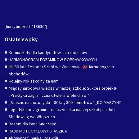
[hurrytimer id="13636"]
Ostatniewpisy
Komunikaty dla kandydatów i ich rodziców
HARMONOGRAM-EGZAMINOW-POPRAWKOWYCH
80 lat I Zespołu Szkół we Wschowie!
Harmonogram
obchodów.
Kolejny rok szkolny za nami!
Międzynarodowa wiedza w naszej szkole: Sukces projektu
„Praktyka zagraniczna otwiera wiele drzwi”
„Staszic na motocyklu – 80 lat, 80 kilometrów” „DO MASZYN!”
Logistyka bez granic – nauczycielka naszej szkoły na Job
Shadowing we Włoszech
Razem dla Pana Andrzeja!
RAJD MOTOCYKLOWY STASZICA
Aktywność, nauka i rozwój!