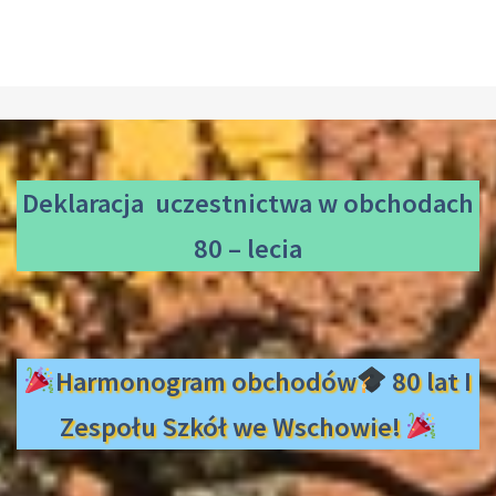
Deklaracja uczestnictwa
w obchodach
80 – lecia
Harmonogram obchodów
80 lat I
Zespołu Szkół we Wschowie!