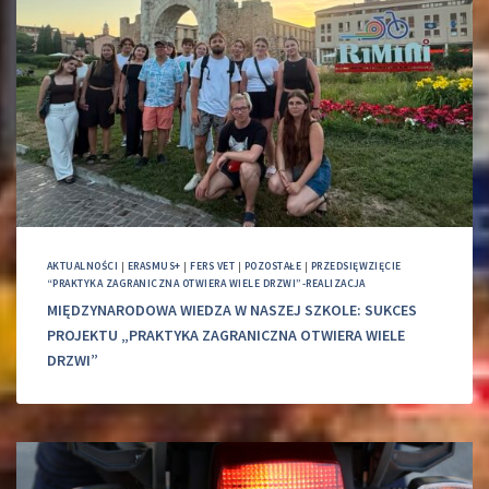
AKTUALNOŚCI
|
ERASMUS+
|
FERS VET
|
POZOSTAŁE
|
PRZEDSIĘWZIĘCIE
“PRAKTYKA ZAGRANICZNA OTWIERA WIELE DRZWI”-REALIZACJA
MIĘDZYNARODOWA WIEDZA W NASZEJ SZKOLE: SUKCES
PROJEKTU „PRAKTYKA ZAGRANICZNA OTWIERA WIELE
DRZWI”