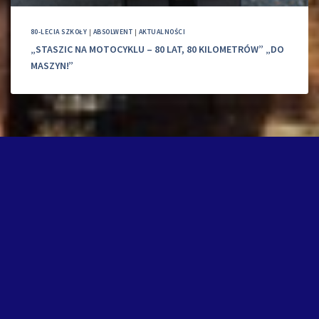
80-LECIA SZKOŁY
|
ABSOLWENT
|
AKTUALNOŚCI
„STASZIC NA MOTOCYKLU – 80 LAT, 80 KILOMETRÓW” „DO
MASZYN!”