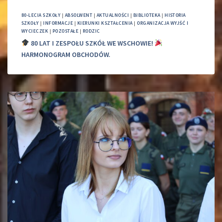
80-LECIA SZKOŁY
|
ABSOLWENT
|
AKTUALNOŚCI
|
BIBLIOTEKA
|
HISTORIA
SZKOŁY
|
INFORMACJE
|
KIERUNKI KSZTAŁCENIA
|
ORGANIZACJA WYJŚĆ I
WYCIECZEK
|
POZOSTAŁE
|
RODZIC
80 LAT I ZESPOŁU SZKÓŁ WE WSCHOWIE!
HARMONOGRAM OBCHODÓW.