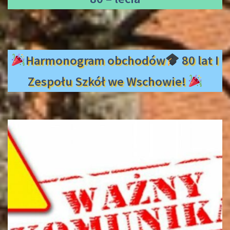
Harmonogram obchodów
80 lat I
Zespołu Szkół we Wschowie!