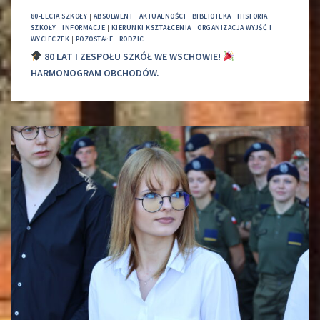
80-LECIA SZKOŁY
|
ABSOLWENT
|
AKTUALNOŚCI
|
BIBLIOTEKA
|
HISTORIA
SZKOŁY
|
INFORMACJE
|
KIERUNKI KSZTAŁCENIA
|
ORGANIZACJA WYJŚĆ I
WYCIECZEK
|
POZOSTAŁE
|
RODZIC
80 LAT I ZESPOŁU SZKÓŁ WE WSCHOWIE!
HARMONOGRAM OBCHODÓW.