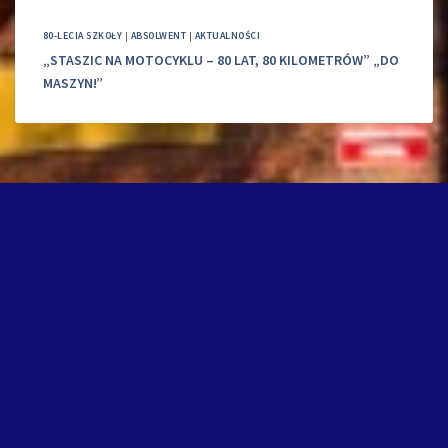
80-LECIA SZKOŁY
|
ABSOLWENT
|
AKTUALNOŚCI
„STASZIC NA MOTOCYKLU – 80 LAT, 80 KILOMETRÓW” „DO
MASZYN!”