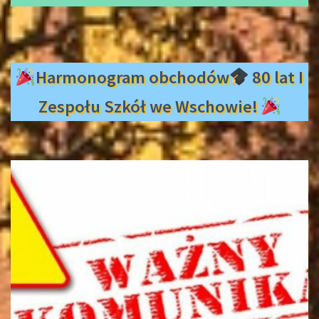
Harmonogram obchodów
80 lat I
Zespołu Szkół we Wschowie!