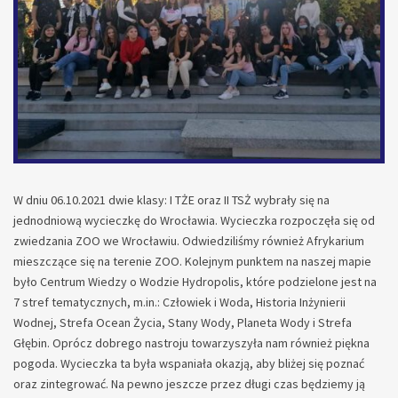
W dniu 06.10.2021 dwie klasy: I TŻE oraz II TSŻ wybrały się na
jednodniową wycieczkę do Wrocławia. Wycieczka rozpoczęła się od
zwiedzania ZOO we Wrocławiu. Odwiedziliśmy również Afrykarium
mieszczące się na terenie ZOO. Kolejnym punktem na naszej mapie
było Centrum Wiedzy o Wodzie Hydropolis, które podzielone jest na
7 stref tematycznych, m.in.: Człowiek i Woda, Historia Inżynierii
Wodnej, Strefa Ocean Życia, Stany Wody, Planeta Wody i Strefa
Głębin. Oprócz dobrego nastroju towarzyszyła nam również piękna
pogoda. Wycieczka ta była wspaniała okazją, aby bliżej się poznać
oraz zintegrować. Na pewno jeszcze przez długi czas będziemy ją