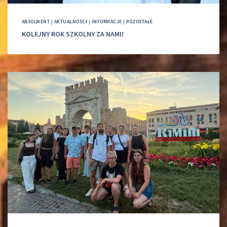
ABSOLWENT
|
AKTUALNOŚCI
|
INFORMACJE
|
POZOSTAŁE
KOLEJNY ROK SZKOLNY ZA NAMI!