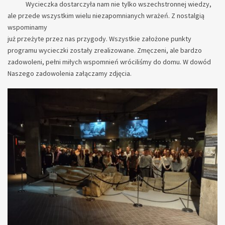
Wycieczka dostarczyła nam nie tylko wszechstronnej wiedzy,
ale przede wszystkim wielu niezapomnianych wrażeń. Z nostalgią
wspominamy
już przeżyte przez nas przygody. Wszystkie założone punkty
programu wycieczki zostały zrealizowane. Zmęczeni, ale bardzo
zadowoleni, pełni miłych wspomnień wróciliśmy do domu. W dowód
Naszego zadowolenia załączamy zdjęcia.