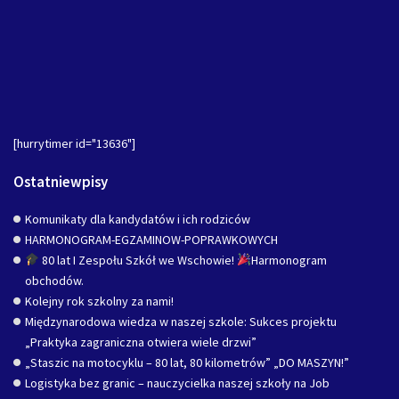
[hurrytimer id="13636"]
Ostatniewpisy
Komunikaty dla kandydatów i ich rodziców
HARMONOGRAM-EGZAMINOW-POPRAWKOWYCH
80 lat I Zespołu Szkół we Wschowie!
Harmonogram
obchodów.
Kolejny rok szkolny za nami!
Międzynarodowa wiedza w naszej szkole: Sukces projektu
„Praktyka zagraniczna otwiera wiele drzwi”
„Staszic na motocyklu – 80 lat, 80 kilometrów” „DO MASZYN!”
Logistyka bez granic – nauczycielka naszej szkoły na Job