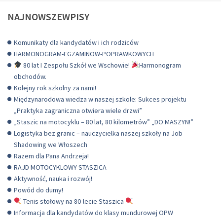
NAJNOWSZEWPISY
Komunikaty dla kandydatów i ich rodziców
HARMONOGRAM-EGZAMINOW-POPRAWKOWYCH
80 lat I Zespołu Szkół we Wschowie!
Harmonogram
obchodów.
Kolejny rok szkolny za nami!
Międzynarodowa wiedza w naszej szkole: Sukces projektu
„Praktyka zagraniczna otwiera wiele drzwi”
„Staszic na motocyklu – 80 lat, 80 kilometrów” „DO MASZYN!”
Logistyka bez granic – nauczycielka naszej szkoły na Job
Shadowing we Włoszech
Razem dla Pana Andrzeja!
RAJD MOTOCYKLOWY STASZICA
Aktywność, nauka i rozwój!
Powód do dumy!
Tenis stołowy na 80-lecie Staszica
Informacja dla kandydatów do klasy mundurowej OPW