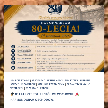
80-LECIA SZKOŁY
|
ABSOLWENT
|
AKTUALNOŚCI
|
BIBLIOTEKA
|
HISTORIA
SZKOŁY
|
INFORMACJE
|
KIERUNKI KSZTAŁCENIA
|
ORGANIZACJA WYJŚĆ I
WYCIECZEK
|
POZOSTAŁE
|
RODZIC
80 LAT I ZESPOŁU SZKÓŁ WE WSCHOWIE!
HARMONOGRAM OBCHODÓW.