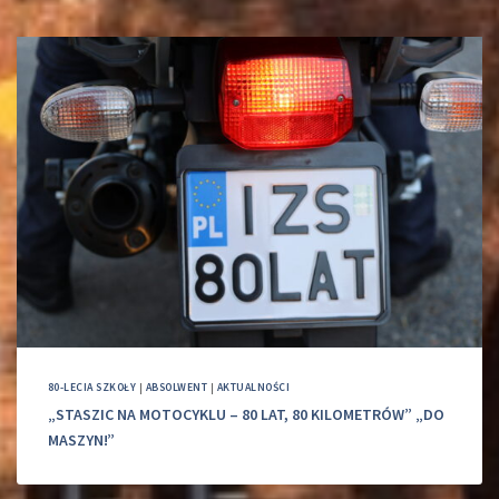
80-LECIA SZKOŁY
|
ABSOLWENT
|
AKTUALNOŚCI
„STASZIC NA MOTOCYKLU – 80 LAT, 80 KILOMETRÓW” „DO
MASZYN!”