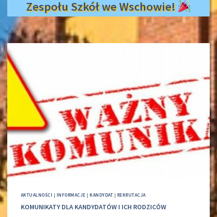
Zespołu Szkół we Wschowie!
AKTUALNOŚCI
|
INFORMACJE
|
KANDYDAT
|
REKRUTACJA
KOMUNIKATY DLA KANDYDATÓW I ICH RODZICÓW