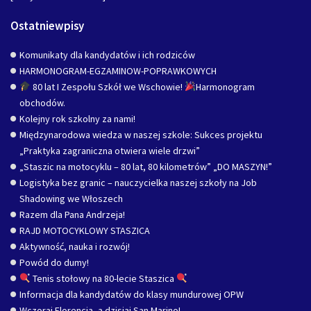
Ostatniewpisy
Komunikaty dla kandydatów i ich rodziców
HARMONOGRAM-EGZAMINOW-POPRAWKOWYCH
80 lat I Zespołu Szkół we Wschowie!
Harmonogram
obchodów.
Kolejny rok szkolny za nami!
Międzynarodowa wiedza w naszej szkole: Sukces projektu
„Praktyka zagraniczna otwiera wiele drzwi”
„Staszic na motocyklu – 80 lat, 80 kilometrów” „DO MASZYN!”
Logistyka bez granic – nauczycielka naszej szkoły na Job
Shadowing we Włoszech
Razem dla Pana Andrzeja!
RAJD MOTOCYKLOWY STASZICA
Aktywność, nauka i rozwój!
Powód do dumy!
Tenis stołowy na 80-lecie Staszica
Informacja dla kandydatów do klasy mundurowej OPW
Wczoraj Florencja, a dzisiaj San Marino!