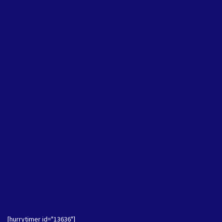
[hurrytimer id="13636"]