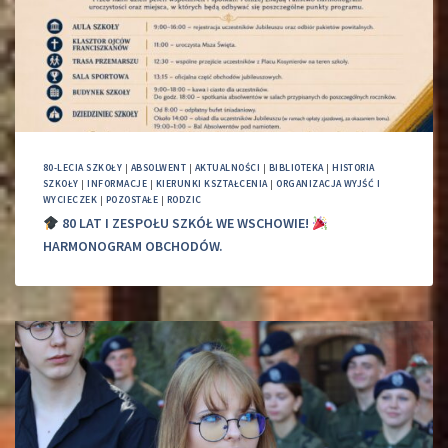
80-LECIA SZKOŁY
|
ABSOLWENT
|
AKTUALNOŚCI
|
BIBLIOTEKA
|
HISTORIA
SZKOŁY
|
INFORMACJE
|
KIERUNKI KSZTAŁCENIA
|
ORGANIZACJA WYJŚĆ I
WYCIECZEK
|
POZOSTAŁE
|
RODZIC
80 LAT I ZESPOŁU SZKÓŁ WE WSCHOWIE!
HARMONOGRAM OBCHODÓW.