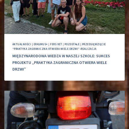
AKTUALNOŚCI
|
ERASMUS+
|
FERS VET
|
POZOSTAŁE
|
PRZEDSIĘWZIĘCIE
“PRAKTYKA ZAGRANICZNA OTWIERA WIELE DRZWI”-REALIZACJA
MIĘDZYNARODOWA WIEDZA W NASZEJ SZKOLE: SUKCES
PROJEKTU „PRAKTYKA ZAGRANICZNA OTWIERA WIELE
DRZWI”