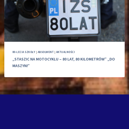
80-LECIA SZKOŁY
|
ABSOLWENT
|
AKTUALNOŚCI
„STASZIC NA MOTOCYKLU – 80 LAT, 80 KILOMETRÓW” „DO
MASZYN!”