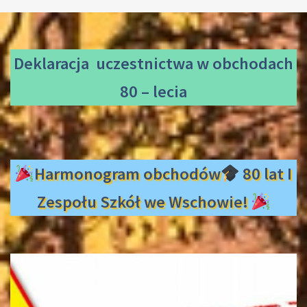
Deklaracja uczestnictwa
w obchodach
80 – lecia
Harmonogram obchodów
80 lat I
Zespołu Szkół we Wschowie!