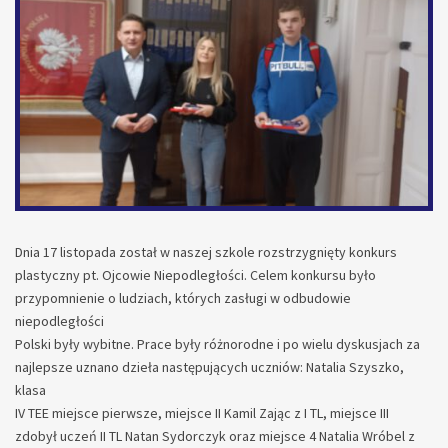
Dnia 17 listopada został w naszej szkole rozstrzygnięty konkurs
plastyczny pt. Ojcowie Niepodległości. Celem konkursu było
przypomnienie o ludziach, których zasługi w odbudowie
niepodległości
Polski były wybitne. Prace były różnorodne i po wielu dyskusjach za
najlepsze uznano dzieła następujących uczniów: Natalia Szyszko,
klasa
IV TEE miejsce pierwsze, miejsce II Kamil Zając z I TL, miejsce III
zdobył uczeń II TL Natan Sydorczyk oraz miejsce 4 Natalia Wróbel z