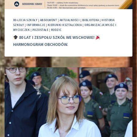
80-LECIA SZKOŁY
|
ABSOLWENT
|
AKTUALNOŚCI
|
BIBLIOTEKA
|
HISTORIA
SZKOŁY
|
INFORMACJE
|
KIERUNKI KSZTAŁCENIA
|
ORGANIZACJA WYJŚĆ I
WYCIECZEK
|
POZOSTAŁE
|
RODZIC
80 LAT I ZESPOŁU SZKÓŁ WE WSCHOWIE!
HARMONOGRAM OBCHODÓW.