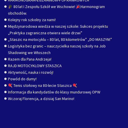
HARMONOGRAM-EGZAMINOW-POPRAWKOWYCH
80 lat I Zespołu Szkół we Wschowie!
Harmonogram
obchodów.
Kolejny rok szkolny za nami!
Międzynarodowa wiedza w naszej szkole: Sukces projektu
„Praktyka zagraniczna otwiera wiele drzwi”
„Staszic na motocyklu – 80 lat, 80 kilometrów” „DO MASZYN!”
Logistyka bez granic – nauczycielka naszej szkoły na Job
Shadowing we Włoszech
Razem dla Pana Andrzeja!
RAJD MOTOCYKLOWY STASZICA
Aktywność, nauka i rozwój!
Powód do dumy!
Tenis stołowy na 80-lecie Staszica
Informacja dla kandydatów do klasy mundurowej OPW
Wczoraj Florencja, a dzisiaj San Marino!