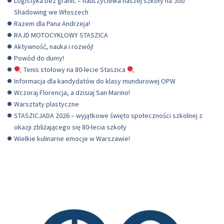
Logistyka bez granic – nauczycielka naszej szkoły na Job
Shadowing we Włoszech
Razem dla Pana Andrzeja!
RAJD MOTOCYKLOWY STASZICA
Aktywność, nauka i rozwój!
Powód do dumy!
Tenis stołowy na 80-lecie Staszica
Informacja dla kandydatów do klasy mundurowej OPW
Wczoraj Florencja, a dzisiaj San Marino!
Warsztaty plastyczne
STASZICJADA 2026 – wyjątkowe święto społeczności szkolnej z
okazji zbliżającego się 80-lecia szkoły
Wielkie kulinarne emocje w Warszawie!