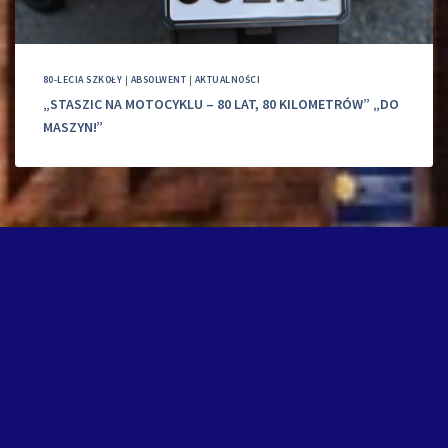
80-LECIA SZKOŁY
|
ABSOLWENT
|
AKTUALNOŚCI
„STASZIC NA MOTOCYKLU – 80 LAT, 80 KILOMETRÓW” „DO
MASZYN!”