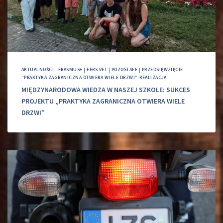
AKTUALNOŚCI
|
ERASMUS+
|
FERS VET
|
POZOSTAŁE
|
PRZEDSIĘWZIĘCIE
“PRAKTYKA ZAGRANICZNA OTWIERA WIELE DRZWI”-REALIZACJA
MIĘDZYNARODOWA WIEDZA W NASZEJ SZKOLE: SUKCES
PROJEKTU „PRAKTYKA ZAGRANICZNA OTWIERA WIELE
DRZWI”