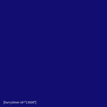
[hurrytimer id="13636"]