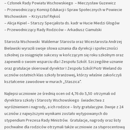
– Członek Rady Powiatu Wschowskiego – Mieczysław Guzewicz
– Przewodniczący Komisji Edukacji i Spraw Społecznych w Powiecie
Wschowskim – Krzysztof Rękoś
– Alicja Kipiel – Starszy Specjalista ds. kadr w Hucie Miedzi Głogów
– Przewodniczący Rady Rodziców – Arkadiusz Ciamulski
Starosta Wschowski Waldemar Starosta oraz Wicestarosta Andrzej
Bielawski wyrazili swoje słowa uznania dla dyrekcji i społeczności
szkolnej za osiągnięte sukcesy w kończącym się roku szkolnym oraz
zapewnili o swoim wsparciu dla I Zespołu Szkół. Szczególne uznanie
oraz gratulacje skierował dyrektor I Zespołu Szkół Piotr Wieland do
uczniów ostatnich klas szkoły branżowej, którzy właśnie zakończyli
kształcenie zawodowe w murach „Staszica”.
Najlepsi uczniowie ze średnią ocen od 4,76 do 5,50 otrzymali od
dyrektora szkoły i Starosty Wschowskiego świadectwa z
wyróżnieniem i nagrody, a ich rodzice – listy gratulacyjne. Dwoje z 24
uczniów z najwyższymi wynikami zostało wytypowanych do
stypendium Prezesa Rady Ministrów. Gratulacje, nagrody oraz listy
pochwalne dla rodziców otrzymali także uczniowie za stuprocentową