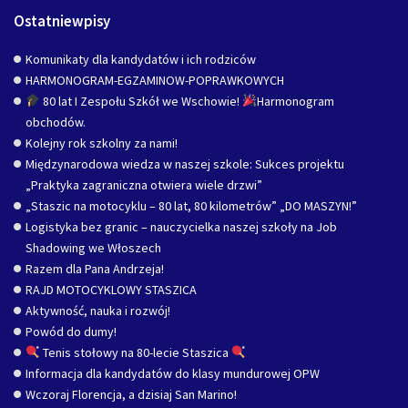
Ostatniewpisy
Komunikaty dla kandydatów i ich rodziców
HARMONOGRAM-EGZAMINOW-POPRAWKOWYCH
80 lat I Zespołu Szkół we Wschowie!
Harmonogram
obchodów.
Kolejny rok szkolny za nami!
Międzynarodowa wiedza w naszej szkole: Sukces projektu
„Praktyka zagraniczna otwiera wiele drzwi”
„Staszic na motocyklu – 80 lat, 80 kilometrów” „DO MASZYN!”
Logistyka bez granic – nauczycielka naszej szkoły na Job
Shadowing we Włoszech
Razem dla Pana Andrzeja!
RAJD MOTOCYKLOWY STASZICA
Aktywność, nauka i rozwój!
Powód do dumy!
Tenis stołowy na 80-lecie Staszica
Informacja dla kandydatów do klasy mundurowej OPW
Wczoraj Florencja, a dzisiaj San Marino!