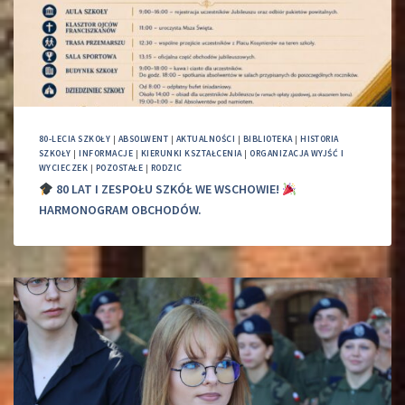
80-LECIA SZKOŁY
|
ABSOLWENT
|
AKTUALNOŚCI
|
BIBLIOTEKA
|
HISTORIA
SZKOŁY
|
INFORMACJE
|
KIERUNKI KSZTAŁCENIA
|
ORGANIZACJA WYJŚĆ I
WYCIECZEK
|
POZOSTAŁE
|
RODZIC
80 LAT I ZESPOŁU SZKÓŁ WE WSCHOWIE!
HARMONOGRAM OBCHODÓW.