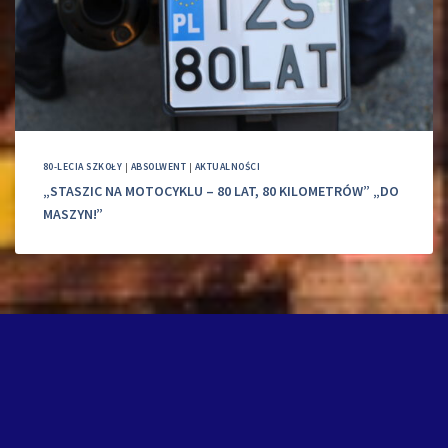
80-LECIA SZKOŁY
|
ABSOLWENT
|
AKTUALNOŚCI
„STASZIC NA MOTOCYKLU – 80 LAT, 80 KILOMETRÓW” „DO
MASZYN!”