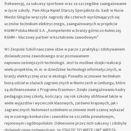
frekwencję, za sukcesy sportowe oraz za szczególne zaangażowanie
w życie szkoły. Pani Alicja Kipiel Starszy Specjalista ds. kadr w Hucie
Miedzi Głogów wręczyła nagrody dla czterech wyróżniających się
uczniów technikum elektrycznego, zaangażowanych w projekcie
KGHM Polska Miedź S.A. „Kompetentni w branży górniczo-hutniczej.
KGHM – kluczowy partner w kształceniu zawodowym”.
W I Zespole Szkół nauczanie idzie w parze z praktyką i zdobywaniem
doświadczenia zawodowego oraz poznawaniem
najnowocześniejszych technologii. Jest to możliwe dzięki realizacji
wielu projektów, m. in. w dziedzinie technologii informatycznych, w
branży elektrycznej oraz w ekologii. Ponadto uczniowie technikum
biorą udział w stażach zagranicznych w Niemczech w Limburgu, które
są dofinansowane z Programu Erasmus+. Dzięki zaangażowaniu kadry
pedagogicznej szkoły, kończący się rok szkolny obfitował także w
wiele wyjazdów i wycieczek klasowych, zarówno krajowych, jak i
zagranicznych. Natomiast uzdolnieni uczniowie mieli szansę wykazać
się w szeregu konkursów i zawodów na szczeblu powiatowym,
rejonowym i ogólnopolskim. Odniesione przez nich sukcesy i zdobyte
doświadczenie potwierdzają, że STASZIC TO WIĘCEJ NIŻ WIEDZA.