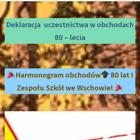
Deklaracja uczestnictwa
w obchodach
80 – lecia
Harmonogram obchodów
80 lat I
Zespołu Szkół we Wschowie!