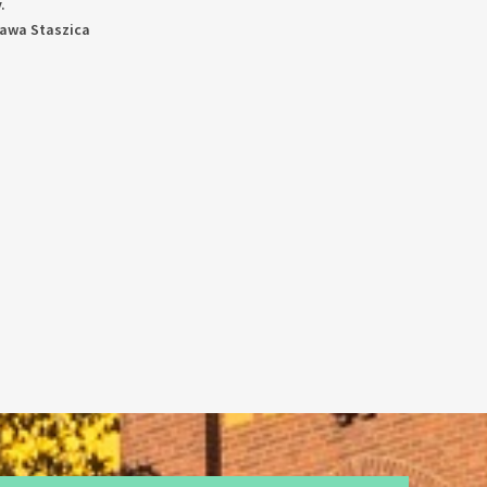
.
ława Staszica