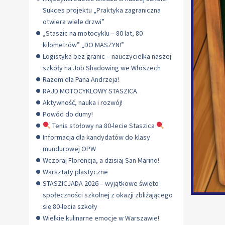
Sukces projektu „Praktyka zagraniczna
otwiera wiele drzwi”
„Staszic na motocyklu – 80 lat, 80
kilometrów” „DO MASZYN!”
Logistyka bez granic – nauczycielka naszej
szkoły na Job Shadowing we Włoszech
Razem dla Pana Andrzeja!
RAJD MOTOCYKLOWY STASZICA
Aktywność, nauka i rozwój!
Powód do dumy!
Tenis stołowy na 80-lecie Staszica
Informacja dla kandydatów do klasy
mundurowej OPW
Wczoraj Florencja, a dzisiaj San Marino!
Warsztaty plastyczne
STASZICJADA 2026 – wyjątkowe święto
społeczności szkolnej z okazji zbliżającego
się 80-lecia szkoły
Wielkie kulinarne emocje w Warszawie!