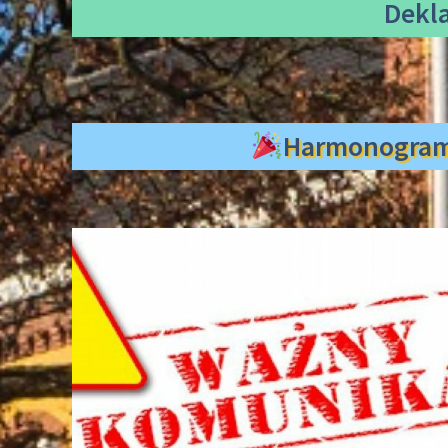
Dekl
Harmonogra