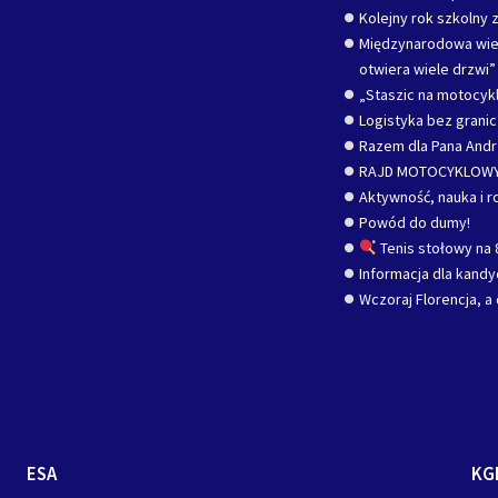
Kolejny rok szkolny z
Międzynarodowa wied
otwiera wiele drzwi”
„Staszic na motocykl
Logistyka bez grani
Razem dla Pana Andr
RAJD MOTOCYKLOWY
Aktywność, nauka i r
Powód do dumy!
Tenis stołowy na 
Informacja dla kand
Wczoraj Florencja, a 
ESA
KG