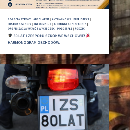
80-LECIA SZKOŁY
|
ABSOLWENT
|
AKTUALNOŚCI
|
BIBLIOTEKA
|
HISTORIA SZKOŁY
|
INFORMACJE
|
KIERUNKI KSZTAŁCENIA
|
ORGANIZACJA WYJŚĆ I WYCIECZEK
|
POZOSTAŁE
|
RODZIC
80 LAT I ZESPOŁU SZKÓŁ WE WSCHOWIE!
HARMONOGRAM OBCHODÓW.