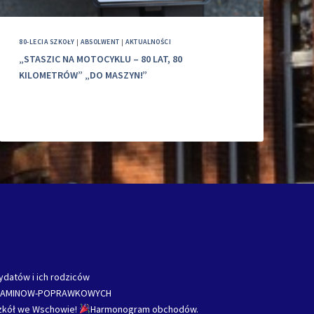
80-LECIA SZKOŁY
|
ABSOLWENT
|
AKTUALNOŚCI
„STASZIC NA MOTOCYKLU – 80 LAT, 80
KILOMETRÓW” „DO MASZYN!”
ydatów i ich rodziców
ZAMINOW-POPRAWKOWYCH
Szkół we Wschowie!
Harmonogram obchodów.