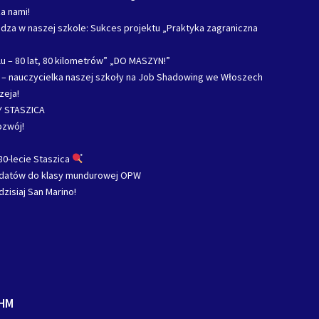
a nami!
za w naszej szkole: Sukces projektu „Praktyka zagraniczna
u – 80 lat, 80 kilometrów” „DO MASZYN!”
c – nauczycielka naszej szkoły na Job Shadowing we Włoszech
zeja!
 STASZICA
ozwój!
80-lecie Staszica
ydatów do klasy mundurowej OPW
dzisiaj San Marino!
HM