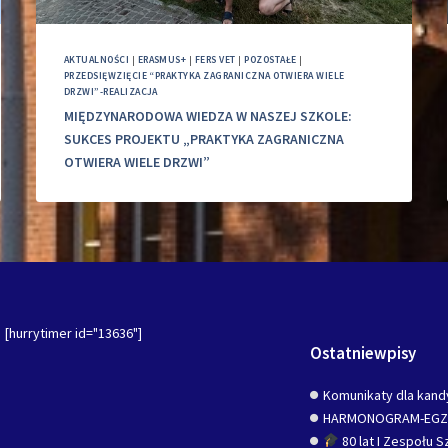
AKTUALNOŚCI
|
ERASMUS+
|
FERS VET
|
POZOSTAŁE
|
PRZEDSIĘWZIĘCIE “PRAKTYKA ZAGRANICZNA OTWIERA WIELE
DRZWI”-REALIZACJA
MIĘDZYNARODOWA WIEDZA W NASZEJ SZKOLE:
SUKCES PROJEKTU „PRAKTYKA ZAGRANICZNA
OTWIERA WIELE DRZWI”
[hurrytimer id="13636"]
Ostatniewpisy
Komunikaty dla kand
HARMONOGRAM-EG
80 lat I Zespołu 