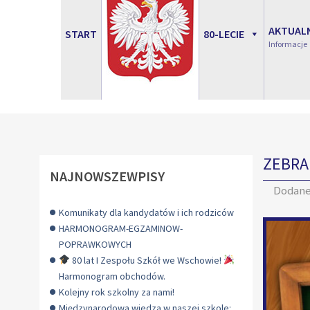
AKTUAL
START
80-LECIE
Informacje
ZEBRA
NAJNOWSZEWPISY
Dodan
Komunikaty dla kandydatów i ich rodziców
HARMONOGRAM-EGZAMINOW-
POPRAWKOWYCH
80 lat I Zespołu Szkół we Wschowie!
Harmonogram obchodów.
Kolejny rok szkolny za nami!
Międzynarodowa wiedza w naszej szkole: