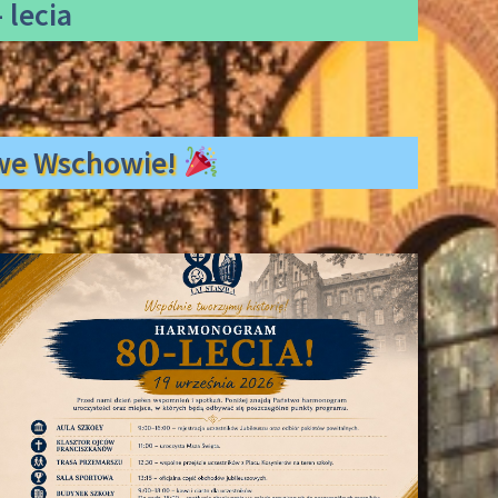
 lecia
ł we Wschowie!