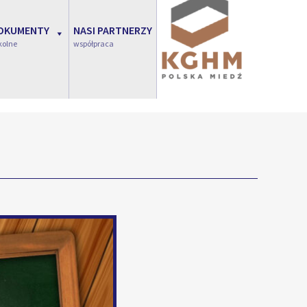
OKUMENTY
NASI PARTNERZY
kolne
współpraca