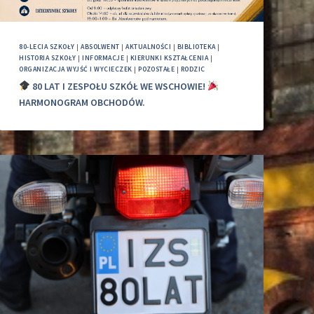
80-LECIA SZKOŁY
|
ABSOLWENT
|
AKTUALNOŚCI
|
BIBLIOTEKA
|
HISTORIA SZKOŁY
|
INFORMACJE
|
KIERUNKI KSZTAŁCENIA
|
ORGANIZACJA WYJŚĆ I WYCIECZEK
|
POZOSTAŁE
|
RODZIC
80 LAT I ZESPOŁU SZKÓŁ WE WSCHOWIE!
HARMONOGRAM OBCHODÓW.