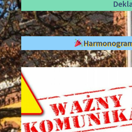
Dekl
Harmonogra