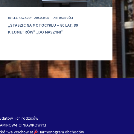
80-LECIA SZKOŁY
|
ABSOLWENT
|
AKTUALNOŚCI
„STASZIC NA MOTOCYKLU – 80 LAT, 80
KILOMETRÓW” „DO MASZYN!”
ydatów i ich rodziców
ZAMINOW-POPRAWKOWYCH
Szkół we Wschowie!
Harmonogram obchodów.