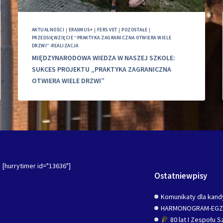
AKTUALNOŚCI
|
ERASMUS+
|
FERS VET
|
POZOSTAŁE
|
PRZEDSIĘWZIĘCIE “PRAKTYKA ZAGRANICZNA OTWIERA WIELE
DRZWI”-REALIZACJA
MIĘDZYNARODOWA WIEDZA W NASZEJ SZKOLE:
SUKCES PROJEKTU „PRAKTYKA ZAGRANICZNA
OTWIERA WIELE DRZWI”
[hurrytimer id="13636"]
Ostatniewpisy
Komunikaty dla kand
HARMONOGRAM-EG
80 lat I Zespołu 