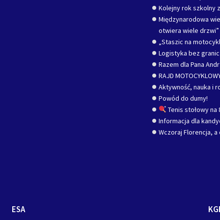
Kolejny rok szkolny z
Międzynarodowa wied
otwiera wiele drzwi”
„Staszic na motocykl
Logistyka bez grani
Razem dla Pana Andr
RAJD MOTOCYKLOWY
Aktywność, nauka i r
Powód do dumy!
Tenis stołowy na 
Informacja dla kand
Wczoraj Florencja, a 
ESA
KG