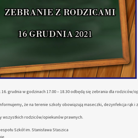
 16. grudnia w godzinach 17.00 – 18.30 odbędą się zebrania dla rodziców/
informujemy, że na terenie szkoły obowiązują maseczki, dezynfekcja rąk i
 wszystkich rodziców/opiekunów prawnych.
Zespołu Szkół im. Stanisława Staszica
ie