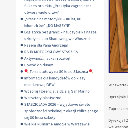
Sukces projektu „Praktyka zagraniczna
otwiera wiele drzwi”
„Staszic na motocyklu – 80 lat, 80
kilometrów” „DO MASZYN!”
Logistyka bez granic – nauczycielka naszej
szkoły na Job Shadowing we Włoszech
Razem dla Pana Andrzeja!
RAJD MOTOCYKLOWY STASZICA
Aktywność, nauka i rozwój!
Powód do dumy!
Tenis stołowy na 80-lecie Staszica
Informacja dla kandydatów do klasy
mundurowej OPW
W czwartek
Wczoraj Florencja, a dzisiaj San Marino!
Uprzejmie 
Warsztaty plastyczne
STASZICJADA 2026 – wyjątkowe święto
Zapraszamy
społeczności szkolnej z okazji zbliżającego
się 80-lecia szkoły
Dyrekcja I 
Wielkie kulinarne emocje w Warszawie!
we Wschow