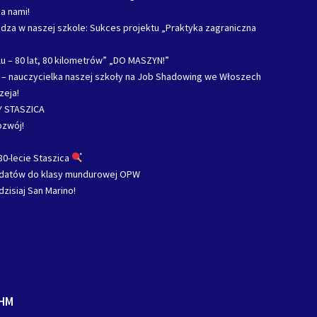
a nami!
za w naszej szkole: Sukces projektu „Praktyka zagraniczna
u – 80 lat, 80 kilometrów” „DO MASZYN!”
c – nauczycielka naszej szkoły na Job Shadowing we Włoszech
zeja!
 STASZICA
ozwój!
80-lecie Staszica
ydatów do klasy mundurowej OPW
dzisiaj San Marino!
HM