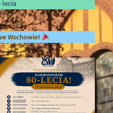
 lecia
ł we Wschowie!