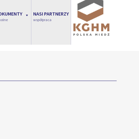
OKUMENTY
NASI PARTNERZY
kolne
współpraca