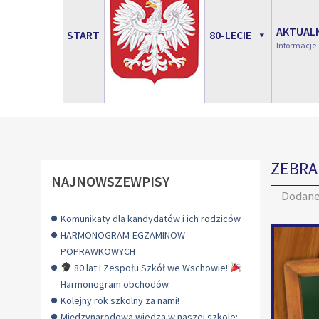
AKTUAL
START
80-LECIE
Informacje
ZEBRA
NAJNOWSZEWPISY
Dodan
Komunikaty dla kandydatów i ich rodziców
HARMONOGRAM-EGZAMINOW-
POPRAWKOWYCH
80 lat I Zespołu Szkół we Wschowie!
Harmonogram obchodów.
Kolejny rok szkolny za nami!
Międzynarodowa wiedza w naszej szkole: