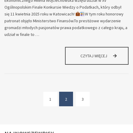
Ekonomicznego Milena Wojciechowska wzięła udział w XV
Ogólnopolskim Finale Konkursie Wiedzy o Podatkach, który odbył
się 11 kwietnia 2025 roku w Katowicach!
W tym roku honorowy
patronat objęło Ministerstwo Finansów.To prestiżowe wydarzenie
gromadzi młodych pasjonatów prawa podatkowego z całego kraju, a
udział w finale to …
XV
CZYTAJ WIĘCEJ
OGÓLNOPOLSK
FINAŁ
KONKURSU
WIEDZY
O
PODATKACH
1
2
3
(current)