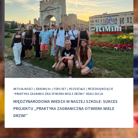
AKTUALNOŚCI
|
ERASMUS+
|
FERS VET
|
POZOSTAŁE
|
PRZEDSIĘWZIĘCIE
“PRAKTYKA ZAGRANICZNA OTWIERA WIELE DRZWI”-REALIZACJA
MIĘDZYNARODOWA WIEDZA W NASZEJ SZKOLE: SUKCES
PROJEKTU „PRAKTYKA ZAGRANICZNA OTWIERA WIELE
DRZWI”