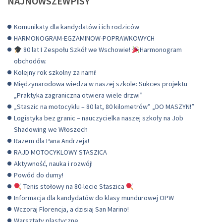
NAJNOWSZEWPISY
Komunikaty dla kandydatów i ich rodziców
HARMONOGRAM-EGZAMINOW-POPRAWKOWYCH
80 lat I Zespołu Szkół we Wschowie!
Harmonogram
obchodów.
Kolejny rok szkolny za nami!
Międzynarodowa wiedza w naszej szkole: Sukces projektu
„Praktyka zagraniczna otwiera wiele drzwi”
„Staszic na motocyklu – 80 lat, 80 kilometrów” „DO MASZYN!”
Logistyka bez granic – nauczycielka naszej szkoły na Job
Shadowing we Włoszech
Razem dla Pana Andrzeja!
RAJD MOTOCYKLOWY STASZICA
Aktywność, nauka i rozwój!
Powód do dumy!
Tenis stołowy na 80-lecie Staszica
Informacja dla kandydatów do klasy mundurowej OPW
Wczoraj Florencja, a dzisiaj San Marino!
Warsztaty plastyczne