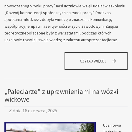
nowoczesnego rynku pracy” nasi uczniowie wzięli udział w szkoleniu
„Rozwój kompetencji społecznych na rynek pracy”. Podczas
spotkania młodzież zdobyła wiedzę o znaczeniu komunikacji,
współpracy, empatii i asertywności w życiu zawodowym. Zajęcia
teoretycznepołączone były z warsztatami, podczas których
uczniowie rozwijali swoją wiedzę z zakresu autoprezentacjioraz …
UCZNIOWIE
CZYTAJ WIĘCEJ
STASZICA
NAJLEPIEJ
PRZYGOTOWA
DO….
„Paleciarze” z uprawnieniami na wózki
widłowe
Z dnia
16 czerwca, 2025
Uczniowie
Technikum