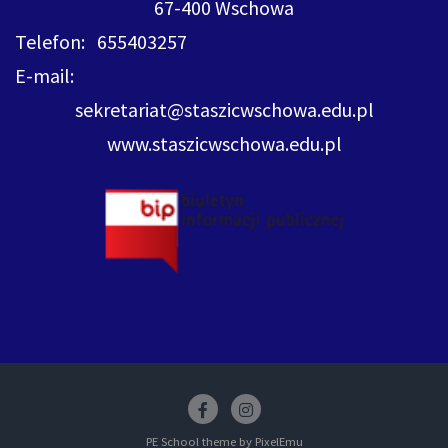
67-400 Wschowa
Telefon: 655403257
E-mail:
sekretariat@staszicwschowa.edu.pl
www.staszicwschowa.edu.pl
Facebook
insstagram
PE School theme by
PixelEmu