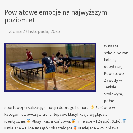
Z
Powiatowe emocje na najwyższym
ZUS”
W
poziomie!
I
ZESPOLE
Z dnia
27 listopada, 2025
SZKÓŁ
WE
W naszej
WSCHOWIE
szkole po raz
kolejny
odbyły się
Powiatowe
Zawody w
Tenisie
Stołowym,
pełne
sportowej rywalizacji, emocji i dobrego humoru.
Zarówno w
kategorii dziewcząt, jak i chłopców klasyfikacja wyglądała
identycznie:
Klasyfikacja końcowa:
I miejsce – I Zespół Szkół
II miejsce – I Liceum Ogólnokształcące
III miejsce – ZSP Sława