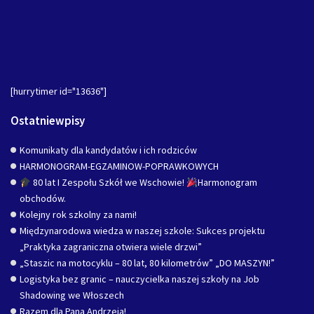
[hurrytimer id="13636"]
Ostatniewpisy
Komunikaty dla kandydatów i ich rodziców
HARMONOGRAM-EGZAMINOW-POPRAWKOWYCH
80 lat I Zespołu Szkół we Wschowie!
Harmonogram
obchodów.
Kolejny rok szkolny za nami!
Międzynarodowa wiedza w naszej szkole: Sukces projektu
„Praktyka zagraniczna otwiera wiele drzwi”
„Staszic na motocyklu – 80 lat, 80 kilometrów” „DO MASZYN!”
Logistyka bez granic – nauczycielka naszej szkoły na Job
Shadowing we Włoszech
Razem dla Pana Andrzeja!