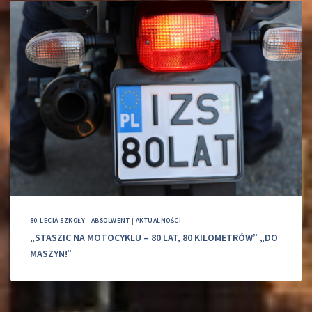
80-LECIA SZKOŁY
|
ABSOLWENT
|
AKTUALNOŚCI
„STASZIC NA MOTOCYKLU – 80 LAT, 80 KILOMETRÓW” „DO
MASZYN!”