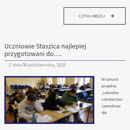
POWIATOWE
CZYTAJ WIĘCEJ
EMOCJE
NA
NAJWYŻSZYM
POZIOMIE!
Uczniowie Staszica najlepiej
przygotowani do….
Z dnia
08 października, 2025
W ramach
projektu
„Lubuskie
szkolnictwo
zawodowe
dla