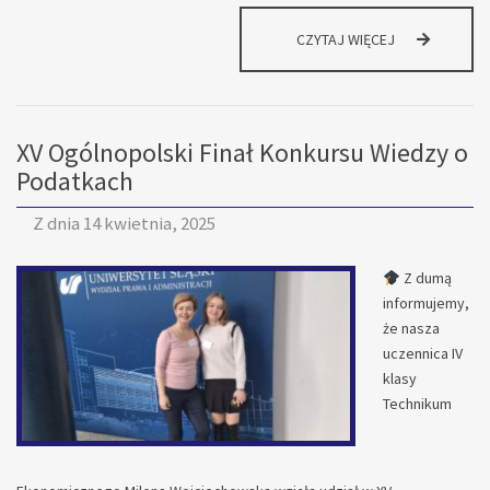
MAMY
CZYTAJ WIĘCEJ
SREBRO
XV Ogólnopolski Finał Konkursu Wiedzy o
Podatkach
Z dnia
14 kwietnia, 2025
Z dumą
informujemy,
że nasza
uczennica IV
klasy
Technikum