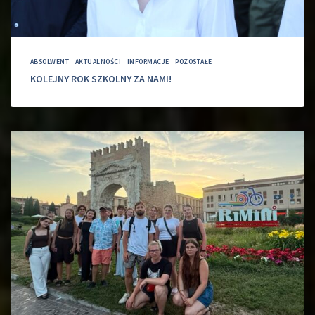
ABSOLWENT
|
AKTUALNOŚCI
|
INFORMACJE
|
POZOSTAŁE
KOLEJNY ROK SZKOLNY ZA NAMI!