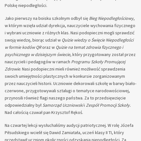
Polskę niepodległości.
Jako pierwszy na boisku szkolnym odbył się
Bieg Niepodległościowy
,
w którym wzięła udział dyrekcja, nauczyciele wychowania fizycznego
i wybrani uczniowie z różnych klas. Nasi podopieczni mogli sprawdzić
swoją wiedzę, biorąc udział w
Quizie wiedzy o Święcie Niepodległości
w formie kodów QR
oraz w
Quizie na temat zdrowia fizycznego i
psychicznego
w dzisiejszym świecie
, który przygotowany został przez
nauczycieli i pedagogów w ramach
Programu Szkoły Promującej
Zdrowie
. Nasi podopieczni mieli również możliwość sprawdzenia
swoich umiejętności plastycznych w konkursie zorganizowanym
przez nauczycieli historii. Uczniowie dekorowali szkołę w barwy biało-
czerwone, przygotowywali sztalugi o tematyce narodowościowej,
przynosili również flagi naszego państwa. Za to przedsięwzięcie
odpowiedzialny był
Samorząd Uczniowski
i
Zespół Promocji Szkoły.
Nad całością czuwał pan Krzysztof Rękoś.
Na czwartej lekcji wysłuchaliśmy audycji patriotycznej. W rolę Józefa
Piłsudskiego wcielił się Dawid Zamiatała, uczeń klasy II TI, który
przedstawił uczniom okoliczności odzyskania niepodległości. Za