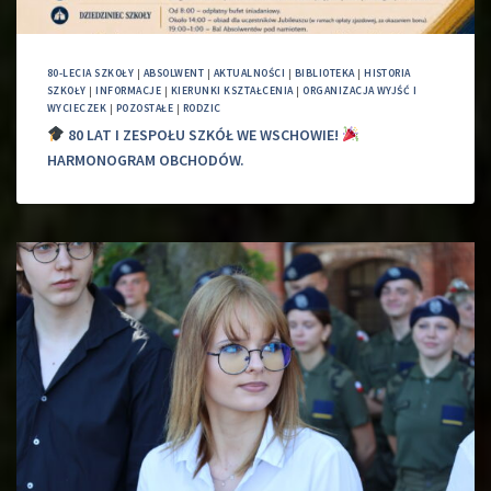
80-LECIA SZKOŁY
|
ABSOLWENT
|
AKTUALNOŚCI
|
BIBLIOTEKA
|
HISTORIA
SZKOŁY
|
INFORMACJE
|
KIERUNKI KSZTAŁCENIA
|
ORGANIZACJA WYJŚĆ I
WYCIECZEK
|
POZOSTAŁE
|
RODZIC
80 LAT I ZESPOŁU SZKÓŁ WE WSCHOWIE!
HARMONOGRAM OBCHODÓW.