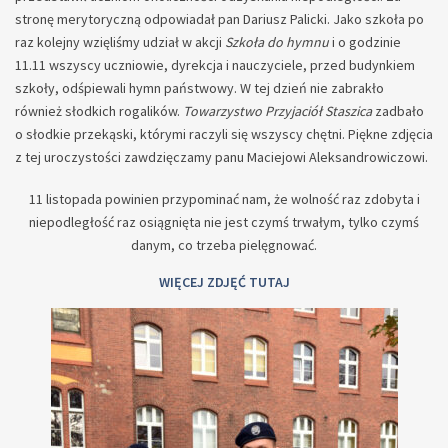
stronę merytoryczną odpowiadał pan Dariusz Palicki. Jako szkoła po
raz kolejny wzięliśmy udział w akcji
Szkoła do hymnu
i o godzinie
11.11 wszyscy uczniowie, dyrekcja i nauczyciele, przed budynkiem
szkoły, odśpiewali hymn państwowy. W tej dzień nie zabrakło
również słodkich rogalików.
Towarzystwo Przyjaciół Staszica
zadbało
o słodkie przekąski, którymi raczyli się wszyscy chętni. Piękne zdjęcia
z tej uroczystości zawdzięczamy panu Maciejowi Aleksandrowiczowi.
11 listopada powinien przypominać nam, że wolność raz zdobyta i
niepodległość raz osiągnięta nie jest czymś trwałym, tylko czymś
danym, co trzeba pielęgnować.
WIĘCEJ ZDJĘĆ TUTAJ