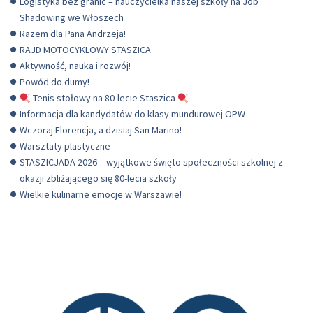
Logistyka bez granic – nauczycielka naszej szkoły na Job
Shadowing we Włoszech
Razem dla Pana Andrzeja!
RAJD MOTOCYKLOWY STASZICA
Aktywność, nauka i rozwój!
Powód do dumy!
Tenis stołowy na 80-lecie Staszica
Informacja dla kandydatów do klasy mundurowej OPW
Wczoraj Florencja, a dzisiaj San Marino!
Warsztaty plastyczne
STASZICJADA 2026 – wyjątkowe święto społeczności szkolnej z
okazji zbliżającego się 80-lecia szkoły
Wielkie kulinarne emocje w Warszawie!