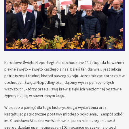
Narodowe Święto Niepodległości obchodzone 11 listopada to ważne i
piękne święto – święto każdego z nas. Dzień ten dla wielu jest lekcją
patriotyzmu i trudnej historii naszego kraju. Uczestnicząc corocznie w
obchodach Święta Niepodległości, dajemy wyraz pamięci o tych
wszystkich, którzy przelali swą krew. Dzięki ich niezłomnej postawie
żyjemy dzisiaj w suwerennym kraju.
W trosce o pamięć dla tego historycznego wydarzenia oraz
kształtując patriotyczne postawy młodego pokolenia, I Zespół Szkół
im. Stanisława Staszica we Wschowie -jak co roku- zorganizował
szereg działań upamiętniających 105. rocznicę odzyskania przed