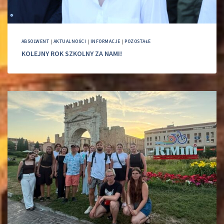
ABSOLWENT
|
AKTUALNOŚCI
|
INFORMACJE
|
POZOSTAŁE
KOLEJNY ROK SZKOLNY ZA NAMI!