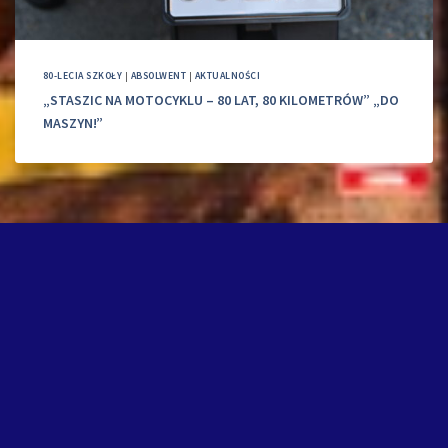
80-LECIA SZKOŁY
|
ABSOLWENT
|
AKTUALNOŚCI
„STASZIC NA MOTOCYKLU – 80 LAT, 80 KILOMETRÓW” „DO
MASZYN!”