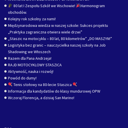
80 lat I Zespołu Szkół we Wschowie!
Harmonogram
obchodów.
Kolejny rok szkolny za nami!
Międzynarodowa wiedza w naszej szkole: Sukces projektu
„Praktyka zagraniczna otwiera wiele drzwi”
„Staszic na motocyklu – 80 lat, 80 kilometrów” „DO MASZYN!”
Logistyka bez granic – nauczycielka naszej szkoły na Job
Shadowing we Włoszech
Razem dla Pana Andrzeja!
RAJD MOTOCYKLOWY STASZICA
Aktywność, nauka i rozwój!
Powód do dumy!
Tenis stołowy na 80-lecie Staszica
Informacja dla kandydatów do klasy mundurowej OPW
Wczoraj Florencja, a dzisiaj San Marino!