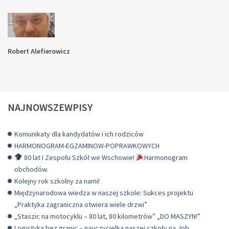
Robert Alefierowicz
NAJNOWSZEWPISY
Komunikaty dla kandydatów i ich rodziców
HARMONOGRAM-EGZAMINOW-POPRAWKOWYCH
80 lat I Zespołu Szkół we Wschowie!
Harmonogram
obchodów.
Kolejny rok szkolny za nami!
Międzynarodowa wiedza w naszej szkole: Sukces projektu
„Praktyka zagraniczna otwiera wiele drzwi”
„Staszic na motocyklu – 80 lat, 80 kilometrów” „DO MASZYN!”
Logistyka bez granic – nauczycielka naszej szkoły na Job