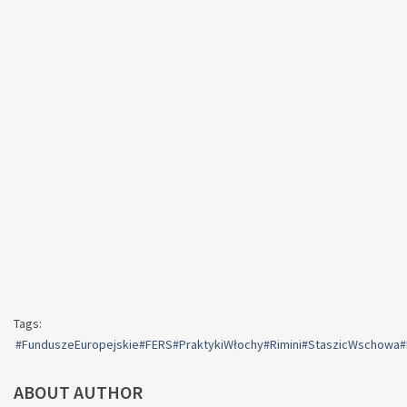
Tags:
#FunduszeEuropejskie#FERS#PraktykiWłochy#Rimini#StaszicWschow
ABOUT AUTHOR