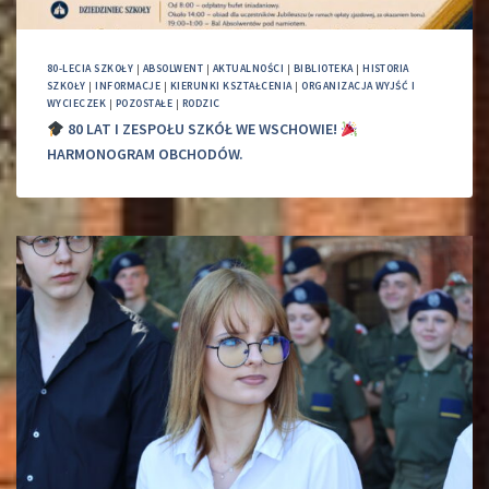
80-LECIA SZKOŁY
|
ABSOLWENT
|
AKTUALNOŚCI
|
BIBLIOTEKA
|
HISTORIA
SZKOŁY
|
INFORMACJE
|
KIERUNKI KSZTAŁCENIA
|
ORGANIZACJA WYJŚĆ I
WYCIECZEK
|
POZOSTAŁE
|
RODZIC
80 LAT I ZESPOŁU SZKÓŁ WE WSCHOWIE!
HARMONOGRAM OBCHODÓW.