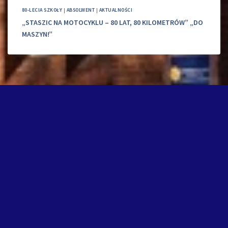
80-LECIA SZKOŁY
|
ABSOLWENT
|
AKTUALNOŚCI
„STASZIC NA MOTOCYKLU – 80 LAT, 80 KILOMETRÓW” „DO
MASZYN!”