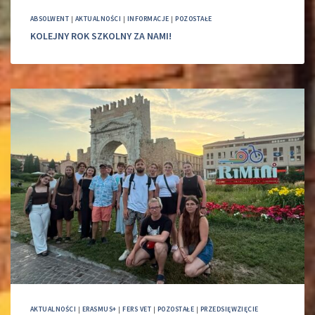
ABSOLWENT
|
AKTUALNOŚCI
|
INFORMACJE
|
POZOSTAŁE
KOLEJNY ROK SZKOLNY ZA NAMI!
AKTUALNOŚCI
|
ERASMUS+
|
FERS VET
|
POZOSTAŁE
|
PRZEDSIĘWZIĘCIE