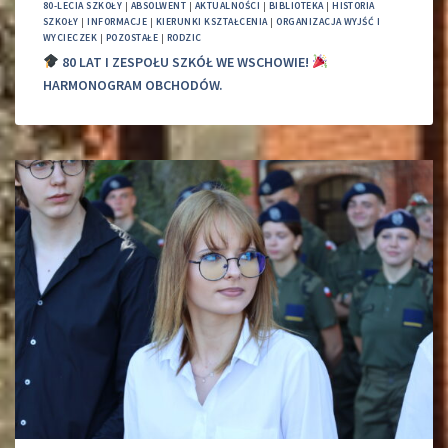
80-LECIA SZKOŁY
|
ABSOLWENT
|
AKTUALNOŚCI
|
BIBLIOTEKA
|
HISTORIA
SZKOŁY
|
INFORMACJE
|
KIERUNKI KSZTAŁCENIA
|
ORGANIZACJA WYJŚĆ I
WYCIECZEK
|
POZOSTAŁE
|
RODZIC
80 LAT I ZESPOŁU SZKÓŁ WE WSCHOWIE!
HARMONOGRAM OBCHODÓW.