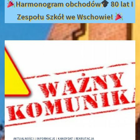
Harmonogram obchodów
80 lat I
Zespołu Szkół we Wschowie!
AKTUALNOŚCI
|
INFORMACJE
|
KANDYDAT
|
REKRUTACJA