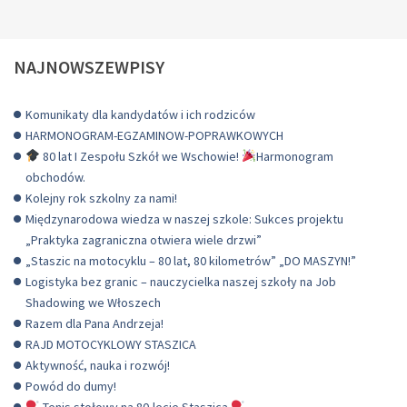
OPW
NAJNOWSZEWPISY
Komunikaty dla kandydatów i ich rodziców
HARMONOGRAM-EGZAMINOW-POPRAWKOWYCH
80 lat I Zespołu Szkół we Wschowie!
Harmonogram
obchodów.
Kolejny rok szkolny za nami!
Międzynarodowa wiedza w naszej szkole: Sukces projektu
„Praktyka zagraniczna otwiera wiele drzwi”
„Staszic na motocyklu – 80 lat, 80 kilometrów” „DO MASZYN!”
Logistyka bez granic – nauczycielka naszej szkoły na Job
Shadowing we Włoszech
Razem dla Pana Andrzeja!
RAJD MOTOCYKLOWY STASZICA
Aktywność, nauka i rozwój!
Powód do dumy!
Tenis stołowy na 80-lecie Staszica