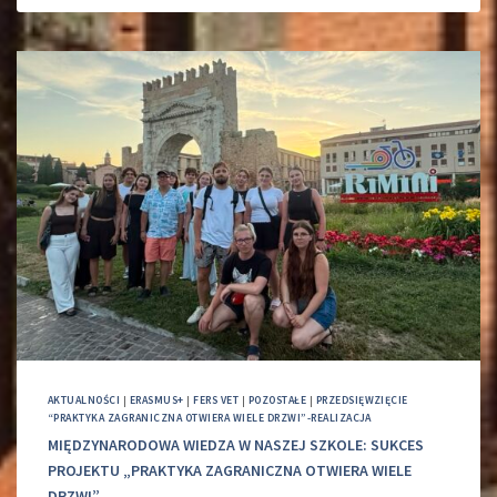
AKTUALNOŚCI
|
ERASMUS+
|
FERS VET
|
POZOSTAŁE
|
PRZEDSIĘWZIĘCIE
“PRAKTYKA ZAGRANICZNA OTWIERA WIELE DRZWI”-REALIZACJA
MIĘDZYNARODOWA WIEDZA W NASZEJ SZKOLE: SUKCES
PROJEKTU „PRAKTYKA ZAGRANICZNA OTWIERA WIELE
DRZWI”