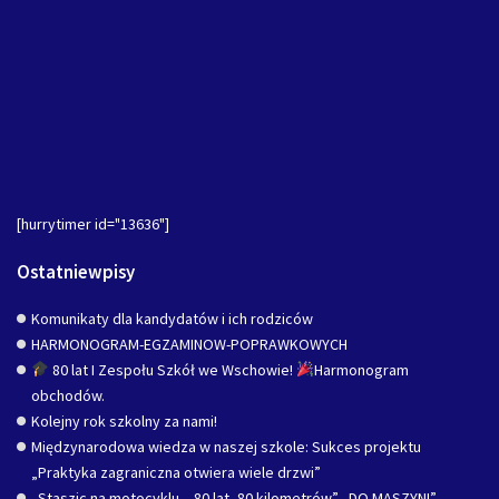
[hurrytimer id="13636"]
Ostatniewpisy
Komunikaty dla kandydatów i ich rodziców
HARMONOGRAM-EGZAMINOW-POPRAWKOWYCH
80 lat I Zespołu Szkół we Wschowie!
Harmonogram
obchodów.
Kolejny rok szkolny za nami!
Międzynarodowa wiedza w naszej szkole: Sukces projektu
„Praktyka zagraniczna otwiera wiele drzwi”
„Staszic na motocyklu – 80 lat, 80 kilometrów” „DO MASZYN!”