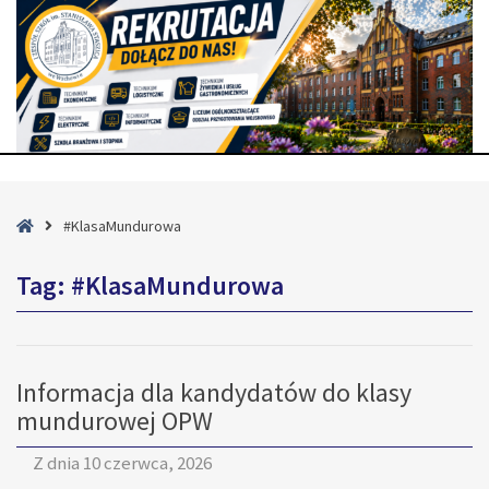
Strona
#KlasaMundurowa
główna
Tag:
#KlasaMundurowa
Informacja dla kandydatów do klasy
mundurowej OPW
Z dnia
10 czerwca, 2026