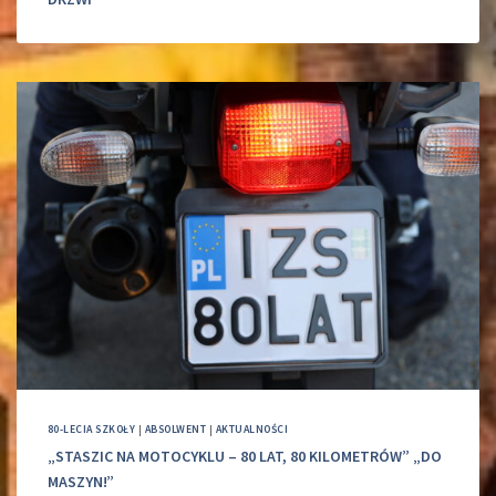
80-LECIA SZKOŁY
|
ABSOLWENT
|
AKTUALNOŚCI
„STASZIC NA MOTOCYKLU – 80 LAT, 80 KILOMETRÓW” „DO
MASZYN!”