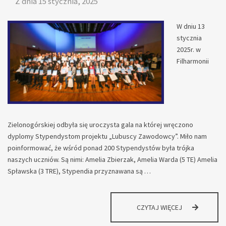
Z dnia
15 stycznia, 2025
W dniu 13
stycznia
2025r. w
Filharmonii
Zielonogórskiej odbyła się uroczysta gala na której wręczono
dyplomy Stypendystom projektu „Lubuscy Zawodowcy”. Miło nam
poinformować, że wśród ponad 200 Stypendystów była trójka
naszych uczniów. Są nimi: Amelia Zbierzak, Amelia Warda (5 TE) Amelia
Spławska (3 TRE), Stypendia przyznawana są …
LUBUSCY
CZYTAJ WIĘCEJ
ZAWODOWCY