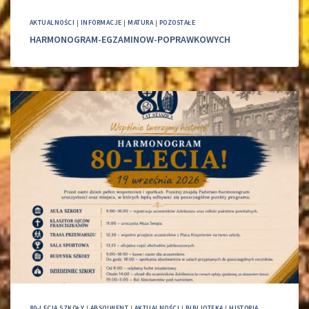
AKTUALNOŚCI
|
INFORMACJE
|
MATURA
|
POZOSTAŁE
HARMONOGRAM-EGZAMINOW-POPRAWKOWYCH
80-LECIA SZKOŁY
|
ABSOLWENT
|
AKTUALNOŚCI
|
BIBLIOTEKA
|
HISTORIA