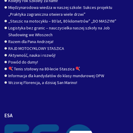
Kolejny rok szkolny za nami!
Międzynarodowa wiedza w naszej szkole: Sukces projektu
„Praktyka zagraniczna otwiera wiele drzwi”
„Staszic na motocyklu – 80 lat, 80 kilometrów” „DO MASZYN!”
Logistyka bez granic – nauczycielka naszej szkoły na Job
Shadowing we Włoszech
Razem dla Pana Andrzeja!
RAJD MOTOCYKLOWY STASZICA
Aktywność, nauka i rozwój!
Powód do dumy!
Tenis stołowy na 80-lecie Staszica
Informacja dla kandydatów do klasy mundurowej OPW
Wczoraj Florencja, a dzisiaj San Marino!
ESA