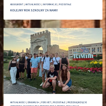
ABSOLWENT
|
AKTUALNOŚCI
|
INFORMACJE
|
POZOSTAŁE
KOLEJNY ROK SZKOLNY ZA NAMI!
AKTUALNOŚCI
|
ERASMUS+
|
FERS VET
|
POZOSTAŁE
|
PRZEDSIĘWZIĘCIE