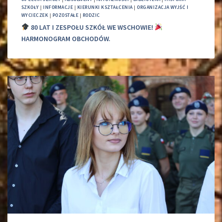
SZKOŁY
|
INFORMACJE
|
KIERUNKI KSZTAŁCENIA
|
ORGANIZACJA WYJŚĆ I
WYCIECZEK
|
POZOSTAŁE
|
RODZIC
80 LAT I ZESPOŁU SZKÓŁ WE WSCHOWIE!
HARMONOGRAM OBCHODÓW.