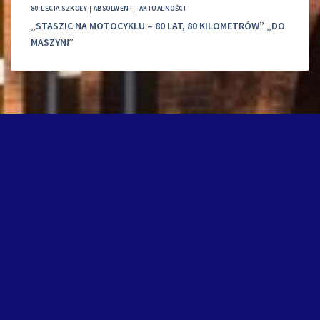
80-LECIA SZKOŁY
|
ABSOLWENT
|
AKTUALNOŚCI
„STASZIC NA MOTOCYKLU – 80 LAT, 80 KILOMETRÓW” „DO
MASZYN!”