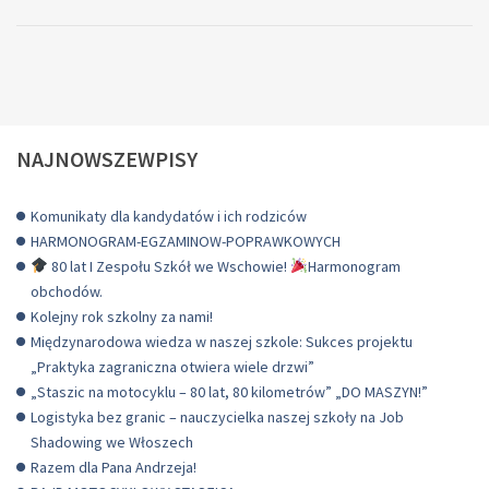
–
UROCZYSTA
GALA
STYPENDYSTÓ
NAJNOWSZEWPISY
Komunikaty dla kandydatów i ich rodziców
HARMONOGRAM-EGZAMINOW-POPRAWKOWYCH
80 lat I Zespołu Szkół we Wschowie!
Harmonogram
obchodów.
Kolejny rok szkolny za nami!
Międzynarodowa wiedza w naszej szkole: Sukces projektu
„Praktyka zagraniczna otwiera wiele drzwi”
„Staszic na motocyklu – 80 lat, 80 kilometrów” „DO MASZYN!”
Logistyka bez granic – nauczycielka naszej szkoły na Job
Shadowing we Włoszech
Razem dla Pana Andrzeja!