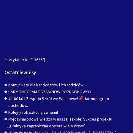
[hurrytimer id="13636"]
Ostatniewpisy
Komunikaty dla kandydatów i ich rodziców
HARMONOGRAM-EGZAMINOW-POPRAWKOWYCH
80 lat I Zespołu Szkół we Wschowie!
Harmonogram
obchodów.
Kolejny rok szkolny za nami!
Międzynarodowa wiedza w naszej szkole: Sukces projektu
„Praktyka zagraniczna otwiera wiele drzwi”
„Staszic na motocyklu – 80 lat, 80 kilometrów” „DO MASZYN!”