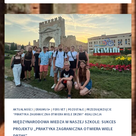
AKTUALNOŚCI
|
ERASMUS+
|
FERS VET
|
POZOSTAŁE
|
PRZEDSIĘWZIĘCIE
“PRAKTYKA ZAGRANICZNA OTWIERA WIELE DRZWI”-REALIZACJA
MIĘDZYNARODOWA WIEDZA W NASZEJ SZKOLE: SUKCES
PROJEKTU „PRAKTYKA ZAGRANICZNA OTWIERA WIELE
DRZWI”