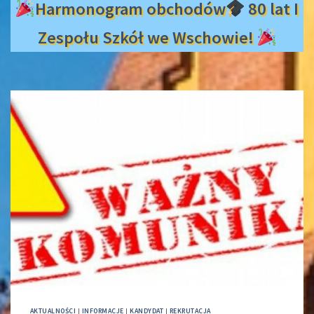
Harmonogram obchodów
80 lat I
Zespołu Szkół we Wschowie!
AKTUALNOŚCI
|
INFORMACJE
|
KANDYDAT
|
REKRUTACJA