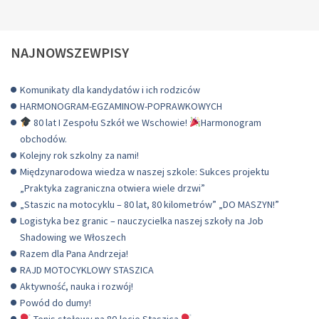
OPW
NAJNOWSZEWPISY
Komunikaty dla kandydatów i ich rodziców
HARMONOGRAM-EGZAMINOW-POPRAWKOWYCH
80 lat I Zespołu Szkół we Wschowie!
Harmonogram
obchodów.
Kolejny rok szkolny za nami!
Międzynarodowa wiedza w naszej szkole: Sukces projektu
„Praktyka zagraniczna otwiera wiele drzwi”
„Staszic na motocyklu – 80 lat, 80 kilometrów” „DO MASZYN!”
Logistyka bez granic – nauczycielka naszej szkoły na Job
Shadowing we Włoszech
Razem dla Pana Andrzeja!
RAJD MOTOCYKLOWY STASZICA
Aktywność, nauka i rozwój!
Powód do dumy!
Tenis stołowy na 80-lecie Staszica