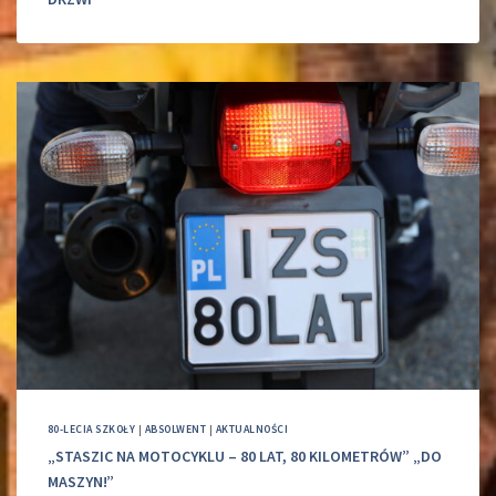
80-LECIA SZKOŁY
|
ABSOLWENT
|
AKTUALNOŚCI
„STASZIC NA MOTOCYKLU – 80 LAT, 80 KILOMETRÓW” „DO
MASZYN!”