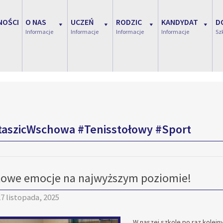
NOŚCI
O NAS
UCZEŃ
RODZIC
KANDYDAT
D
Informacje
Informacje
Informacje
Informacje
Sz
taszicWschowa #Tenisstołowy #Sport
owe emocje na najwyższym poziomie!
7 listopada, 2025
W naszej szkole po raz kolej