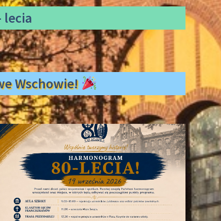
 lecia
ł we Wschowie!