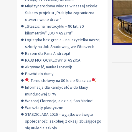
Międzynarodowa wiedza w naszej szkole:
Sukces projektu „Praktyka zagraniczna
otwiera wiele drzwi”
„Staszic na motocyklu – 80 lat, 80
kilometrów” „DO MASZYN!”
Logistyka bez granic – nauczycielka naszej
szkoły na Job Shadowing we Włoszech
Razem dla Pana Andrzeja!
RAJD MOTOCYKLOWY STASZICA
Aktywność, nauka i rozwój!
Powód do dumy!
Tenis stołowy na 80-lecie Staszica
Informacja dla kandydatów do klasy
mundurowej OPW
Wczoraj Florencja, a dzisiaj San Marino!
Warsztaty plastyczne
STASZICJADA 2026 – wyjątkowe święto
społeczności szkolnej z okazji zbliżającego
się 80-lecia szkoły