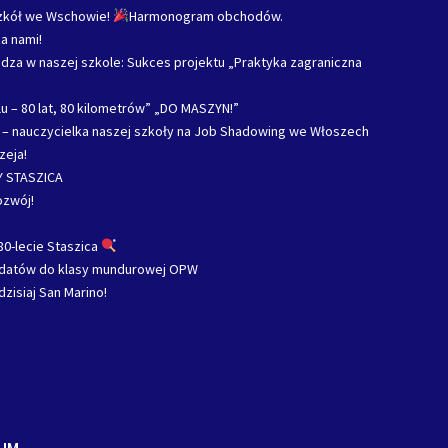
Szkół we Wschowie!
Harmonogram obchodów.
a nami!
za w naszej szkole: Sukces projektu „Praktyka zagraniczna
u – 80 lat, 80 kilometrów” „DO MASZYN!”
c – nauczycielka naszej szkoły na Job Shadowing we Włoszech
zeja!
 STASZICA
ozwój!
80-lecie Staszica
ydatów do klasy mundurowej OPW
dzisiaj San Marino!