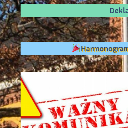
Dekl
Harmonogra