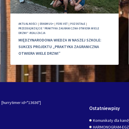
AKTUALNOŚCI
|
ERASMUS+
|
FERS VET
|
POZOSTAŁE
|
PRZEDSIĘWZIĘCIE “PRAKTYKA ZAGRANICZNA OTWIERA WIELE
DRZWI”-REALIZACJA
MIĘDZYNARODOWA WIEDZA W NASZEJ SZKOLE:
SUKCES PROJEKTU „PRAKTYKA ZAGRANICZNA
OTWIERA WIELE DRZWI”
[hurrytimer id="13636"]
Ostatniewpisy
Komunikaty dla kand
HARMONOGRAM-EG