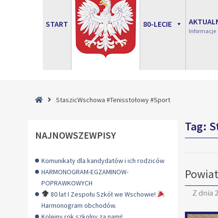
AKTUAL
START
80-LECIE
Informacje
Strona
StaszicWschowa #Tenisstołowy #Sport
główna
Tag:
S
NAJNOWSZEWPISY
Komunikaty dla kandydatów i ich rodziców
Powiat
HARMONOGRAM-EGZAMINOW-
POPRAWKOWYCH
Z dnia
2
80 lat I Zespołu Szkół we Wschowie!
Harmonogram obchodów.
Kolejny rok szkolny za nami!