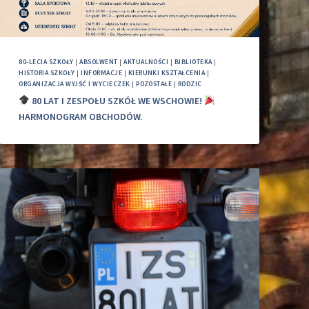
80-LECIA SZKOŁY
|
ABSOLWENT
|
AKTUALNOŚCI
|
BIBLIOTEKA
|
HISTORIA SZKOŁY
|
INFORMACJE
|
KIERUNKI KSZTAŁCENIA
|
ORGANIZACJA WYJŚĆ I WYCIECZEK
|
POZOSTAŁE
|
RODZIC
80 LAT I ZESPOŁU SZKÓŁ WE WSCHOWIE!
HARMONOGRAM OBCHODÓW.