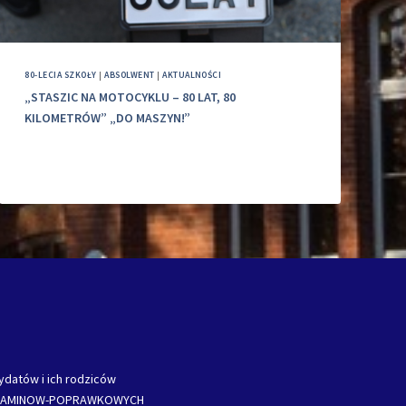
80-LECIA SZKOŁY
|
ABSOLWENT
|
AKTUALNOŚCI
„STASZIC NA MOTOCYKLU – 80 LAT, 80
KILOMETRÓW” „DO MASZYN!”
ydatów i ich rodziców
ZAMINOW-POPRAWKOWYCH