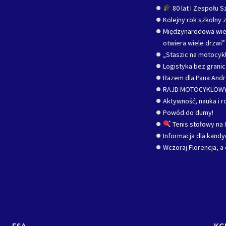
80 lat I Zespołu 
Kolejny rok szkolny z
Międzynarodowa wied
otwiera wiele drzwi”
„Staszic na motocykl
Logistyka bez grani
Razem dla Pana Andr
RAJD MOTOCYKLOWY
Aktywność, nauka i r
Powód do dumy!
Tenis stołowy na 
Informacja dla kand
Wczoraj Florencja, a 