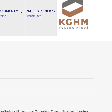
OKUMENTY
NASI PARTNERZY
kolne
współpraca
ny odbyły się Powiatowe Zawody w Tenisie Stołowym, pełne