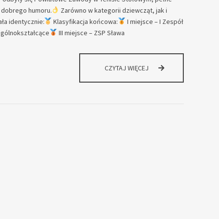
 i dobrego humoru.
Zarówno w kategorii dziewcząt, jak i
ła identycznie:
Klasyfikacja końcowa:
I miejsce – I Zespół
 Ogólnokształcące
III miejsce – ZSP Sława
POWIATOWE
CZYTAJ WIĘCEJ
EMOCJE
NA
NAJWYŻSZYM
POZIOMIE!