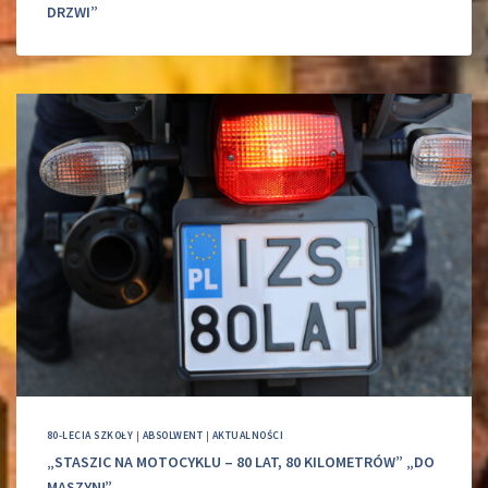
DRZWI”
80-LECIA SZKOŁY
|
ABSOLWENT
|
AKTUALNOŚCI
„STASZIC NA MOTOCYKLU – 80 LAT, 80 KILOMETRÓW” „DO
MASZYN!”