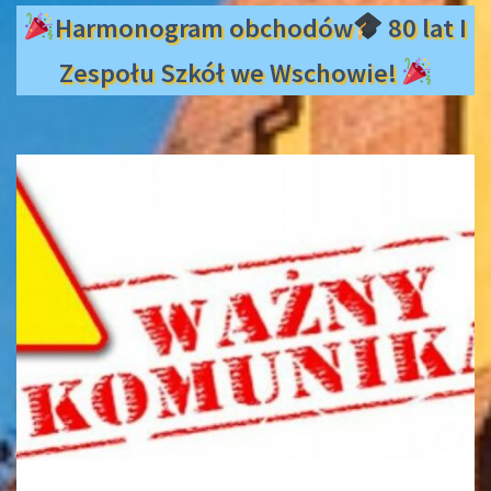
Harmonogram obchodów
80 lat I
Zespołu Szkół we Wschowie!