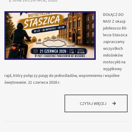
DOŁĄCZ DO
NAS! Z okazji
jubileuszu 80-
lecia Staszica
zapraszamy
wszystkich
miłośników
motocykli na
wyjątkowy
rajd, który połączy pasję do jednośladów, wspomnienia i wspólne
świętowanie. 21 czerwca 2026 r.
RAJD
CZYTAJ WIĘCEJ
MOTOCYKLOW
STASZICA