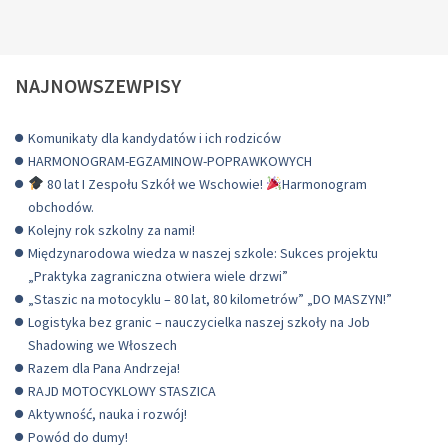
NAJNOWSZEWPISY
Komunikaty dla kandydatów i ich rodziców
HARMONOGRAM-EGZAMINOW-POPRAWKOWYCH
80 lat I Zespołu Szkół we Wschowie!
Harmonogram
obchodów.
Kolejny rok szkolny za nami!
Międzynarodowa wiedza w naszej szkole: Sukces projektu
„Praktyka zagraniczna otwiera wiele drzwi”
„Staszic na motocyklu – 80 lat, 80 kilometrów” „DO MASZYN!”
Logistyka bez granic – nauczycielka naszej szkoły na Job
Shadowing we Włoszech
Razem dla Pana Andrzeja!
RAJD MOTOCYKLOWY STASZICA
Aktywność, nauka i rozwój!
Powód do dumy!