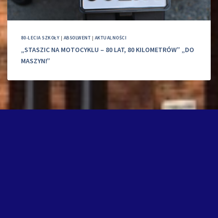
80-LECIA SZKOŁY
|
ABSOLWENT
|
AKTUALNOŚCI
„STASZIC NA MOTOCYKLU – 80 LAT, 80 KILOMETRÓW” „DO
MASZYN!”