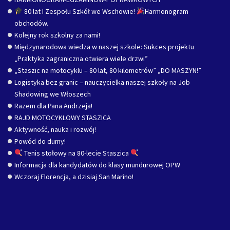
80 lat I Zespołu Szkół we Wschowie!
Harmonogram
obchodów.
Kolejny rok szkolny za nami!
Międzynarodowa wiedza w naszej szkole: Sukces projektu
„Praktyka zagraniczna otwiera wiele drzwi”
„Staszic na motocyklu – 80 lat, 80 kilometrów” „DO MASZYN!”
Logistyka bez granic – nauczycielka naszej szkoły na Job
Shadowing we Włoszech
Razem dla Pana Andrzeja!
RAJD MOTOCYKLOWY STASZICA
Aktywność, nauka i rozwój!
Powód do dumy!
Tenis stołowy na 80-lecie Staszica
Informacja dla kandydatów do klasy mundurowej OPW
Wczoraj Florencja, a dzisiaj San Marino!