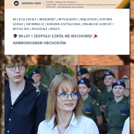
80-LECIA SZKOŁY
|
ABSOLWENT
|
AKTUALNOŚCI
|
BIBLIOTEKA
|
HISTORIA
SZKOŁY
|
INFORMACJE
|
KIERUNKI KSZTAŁCENIA
|
ORGANIZACJA WYJŚĆ I
WYCIECZEK
|
POZOSTAŁE
|
RODZIC
80 LAT I ZESPOŁU SZKÓŁ WE WSCHOWIE!
HARMONOGRAM OBCHODÓW.