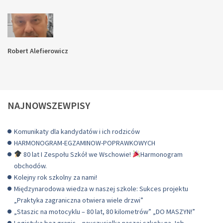
Robert Alefierowicz
NAJNOWSZEWPISY
Komunikaty dla kandydatów i ich rodziców
HARMONOGRAM-EGZAMINOW-POPRAWKOWYCH
80 lat I Zespołu Szkół we Wschowie!
Harmonogram
obchodów.
Kolejny rok szkolny za nami!
Międzynarodowa wiedza w naszej szkole: Sukces projektu
„Praktyka zagraniczna otwiera wiele drzwi”
„Staszic na motocyklu – 80 lat, 80 kilometrów” „DO MASZYN!”
Logistyka bez granic – nauczycielka naszej szkoły na Job