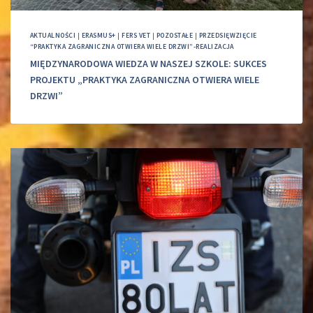
AKTUALNOŚCI
|
ERASMUS+
|
FERS VET
|
POZOSTAŁE
|
PRZEDSIĘWZIĘCIE
“PRAKTYKA ZAGRANICZNA OTWIERA WIELE DRZWI”-REALIZACJA
MIĘDZYNARODOWA WIEDZA W NASZEJ SZKOLE: SUKCES
PROJEKTU „PRAKTYKA ZAGRANICZNA OTWIERA WIELE
DRZWI”