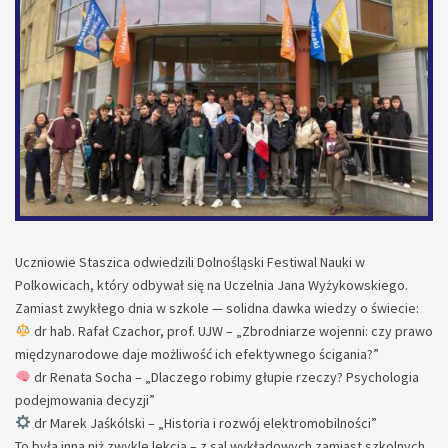
Uczniowie Staszica odwiedzili Dolnośląski Festiwal Nauki w
Polkowicach, który odbywał się na Uczelnia Jana Wyżykowskiego.
Zamiast zwykłego dnia w szkole — solidna dawka wiedzy o świecie:
dr hab. Rafał Czachor, prof. UJW – „Zbrodniarze wojenni: czy prawo
międzynarodowe daje możliwość ich efektywnego ścigania?”
dr Renata Socha – „Dlaczego robimy głupie rzeczy? Psychologia
podejmowania decyzji”
dr Marek Jaśkólski – „Historia i rozwój elektromobilności”
To była inna niż zwykle lekcja – z sal wykładowych zamiast szkolnych