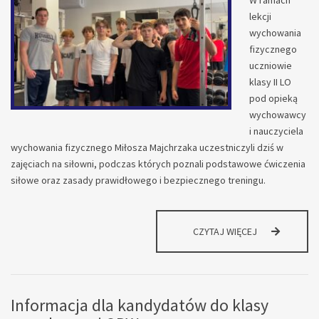
W ramach
lekcji
wychowania
fizycznego
uczniowie
klasy II LO
pod opieką
wychowawcy
i nauczyciela
wychowania fizycznego Miłosza Majchrzaka uczestniczyli dziś w
zajęciach na siłowni, podczas których poznali podstawowe ćwiczenia
siłowe oraz zasady prawidłowego i bezpiecznego treningu.
AKTYWNOŚĆ,
CZYTAJ WIĘCEJ
NAUKA
I
ROZWÓJ!
Informacja dla kandydatów do klasy