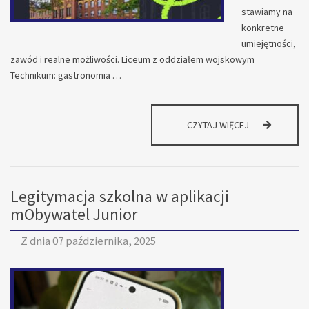
stawiamy na
konkretne
umiejętności,
zawód i realne możliwości. Liceum z oddziałem wojskowym
Technikum: gastronomia …
TWOJA
CZYTAJ WIĘCEJ
PRZYSZŁOŚĆ
ZACZYNA
SIĘ
TUTAJ.
Legitymacja szkolna w aplikacji
mObywatel Junior
Z dnia
07 października, 2025