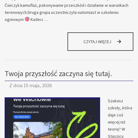
Ćwiczyli kamuflaż, pokonywanie przeszkód i działanie w warunkach
terenowych.Druga grupa uczestniczyła natomiast w szkoleniu
ogniowym
Kadeci …
NA
CZYTAJ WIĘCEJ
PLACU
ĆWICZEŃ
NIE
MA
Twoja przyszłość zaczyna się tutaj.
MIEJSCA
NA
NUDĘ.
Z dnia
15 maja, 2026
Szukasz
szkoły, która
daje coś
więcej niż
teorię? W
Staszicu