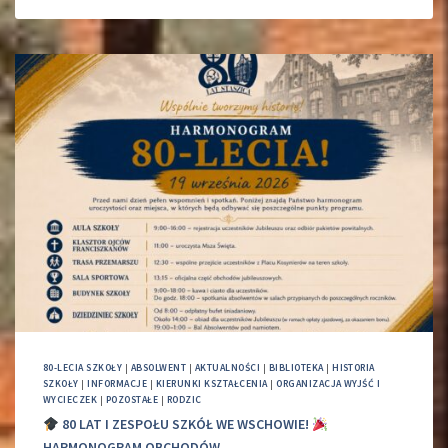
80-LECIA SZKOŁY
|
ABSOLWENT
|
AKTUALNOŚCI
|
BIBLIOTEKA
|
HISTORIA
SZKOŁY
|
INFORMACJE
|
KIERUNKI KSZTAŁCENIA
|
ORGANIZACJA WYJŚĆ I
WYCIECZEK
|
POZOSTAŁE
|
RODZIC
80 LAT I ZESPOŁU SZKÓŁ WE WSCHOWIE!
HARMONOGRAM OBCHODÓW.