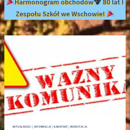
Harmonogram obchodów
80 lat I
Zespołu Szkół we Wschowie!
AKTUALNOŚCI
|
INFORMACJE
|
KANDYDAT
|
REKRUTACJA