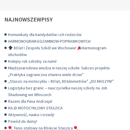
NAJNOWSZEWPISY
Komunikaty dla kandydatów i ich rodziców
HARMONOGRAM-EGZAMINOW-POPRAWKOWYCH
80 lat I Zespołu Szkół we Wschowie!
Harmonogram
obchodów.
Kolejny rok szkolny za nami!
Międzynarodowa wiedza w naszej szkole: Sukces projektu
„Praktyka zagraniczna otwiera wiele drzwi”
„Staszic na motocyklu – 80 lat, 80 kilometrów” „DO MASZYN!”
Logistyka bez granic – nauczycielka naszej szkoły na Job
Shadowing we Włoszech
Razem dla Pana Andrzeja!
RAJD MOTOCYKLOWY STASZICA
Aktywność, nauka i rozwój!
Powód do dumy!
Tenis stołowy na 80-lecie Staszica