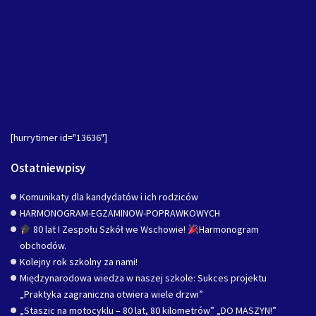
[hurrytimer id="13636"]
Ostatniewpisy
Komunikaty dla kandydatów i ich rodziców
HARMONOGRAM-EGZAMINOW-POPRAWKOWYCH
80 lat I Zespołu Szkół we Wschowie!
Harmonogram
obchodów.
Kolejny rok szkolny za nami!
Międzynarodowa wiedza w naszej szkole: Sukces projektu
„Praktyka zagraniczna otwiera wiele drzwi”
„Staszic na motocyklu – 80 lat, 80 kilometrów” „DO MASZYN!”