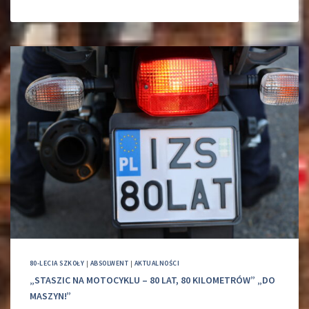
80-LECIA SZKOŁY
|
ABSOLWENT
|
AKTUALNOŚCI
„STASZIC NA MOTOCYKLU – 80 LAT, 80 KILOMETRÓW” „DO
MASZYN!”