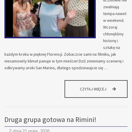
WŁOSZECH
zwalniają
tempa nawet
w weekend.
Wczoraj
chłonęliśmy
historię i
sztukę na
każdym kroku w pięknej Florencji. Zobaczcie sami na filmiku, jak
niesamowity klimat panuje w tym mieście! Dziś zmieniamy scenerię i
odkrywamy uroki San Marino, dlatego spodziewajcie się …
WCZORAJ
CZYTAJ WIĘCEJ
FLORENCJA,
A
DZISIAJ
SAN
Druga grupa gotowa na Rimini!
MARINO!
Z dnia
21 maja, 2026