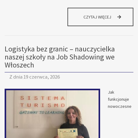
MIĘDZYNARO
CZYTAJ WIĘCEJ
WIEDZA
W
NASZEJ
SZKOLE:
Logistyka bez granic – nauczycielka
SUKCES
PROJEKTU
naszej szkoły na Job Shadowing we
„PRAKTYKA
Włoszech
ZAGRANICZNA
OTWIERA
Z dnia
19 czerwca, 2026
WIELE
DRZWI”
Jak
funkcjonuje
nowoczesne