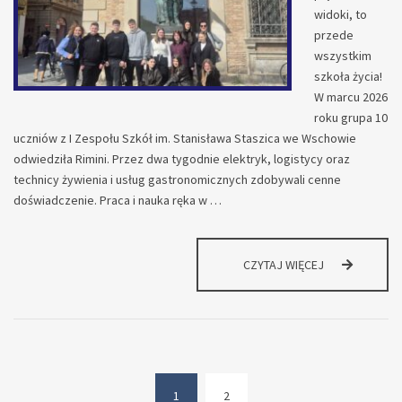
widoki, to
przede
wszystkim
szkoła życia!
W marcu 2026
roku grupa 10
uczniów z I Zespołu Szkół im. Stanisława Staszica we Wschowie
odwiedziła Rimini. Przez dwa tygodnie elektryk, logistycy oraz
technicy żywienia i usług gastronomicznych zdobywali cenne
doświadczenie. Praca i nauka ręka w …
RIMINI,
CZYTAJ WIĘCEJ
SŁOŃCE
I
ZAWODOWA
PRZYGODA!
NASI
UCZNIOWIE
WRÓCILI
1
2