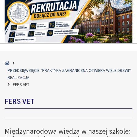
Strona
główna
PRZEDSIĘWZIĘCIE “PRAKTYKA ZAGRANICZNA OTWIERA WIELE DRZWI”-
REALIZACJA
FERS VET
FERS VET
Międzynarodowa wiedza w naszej szkole: