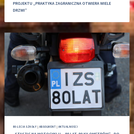
PROJEKTU „PRAKTYKA ZAGRANICZNA OTWIERA WIELE
DRZWI”
80-LECIA SZKOŁY
|
ABSOLWENT
|
AKTUALNOŚCI
„STASZIC NA MOTOCYKLU – 80 LAT, 80 KILOMETRÓW” „DO