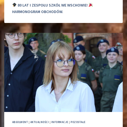
80 LAT I ZESPOŁU SZKÓŁ WE WSCHOWIE!
HARMONOGRAM OBCHODÓW.
ABSOLWENT
|
AKTUALNOŚCI
|
INFORMACJE
|
POZOSTAŁE