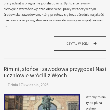
brały udział w programie job shadowing. Był to intensywny i
niezwykle wartościowy czas obserwacji pracy w rzeczywistym
środowisku zawodowym, który przełoży się bezpośrednio na jakość
nauczania oraz przygotowanie uczniów do wymagań współczesnego
…
SMAKI
CZYTAJ WIĘCEJ
ADRIATYKU
I
WŁOSKI
PROFESJONAL
Rimini, słońce i zawodowa przygoda! Nasi
JOB
SHADOWING
uczniowie wrócili z Włoch
W
RIMINI
Z dnia
17 kwietnia, 2026
Włochy to nie
tylko pizza i
piękne