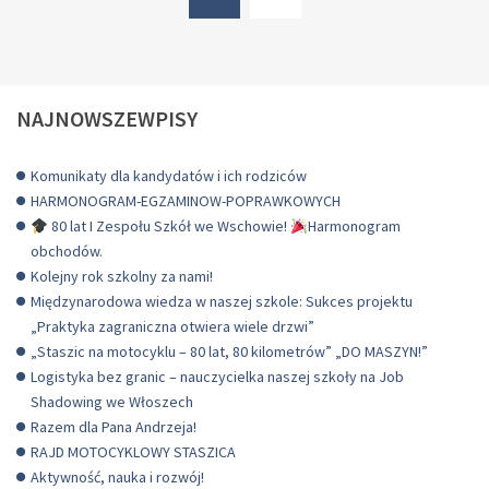
Z
WŁOCH
(current)
NAJNOWSZEWPISY
Komunikaty dla kandydatów i ich rodziców
HARMONOGRAM-EGZAMINOW-POPRAWKOWYCH
80 lat I Zespołu Szkół we Wschowie!
Harmonogram
obchodów.
Kolejny rok szkolny za nami!
Międzynarodowa wiedza w naszej szkole: Sukces projektu
„Praktyka zagraniczna otwiera wiele drzwi”
„Staszic na motocyklu – 80 lat, 80 kilometrów” „DO MASZYN!”
Logistyka bez granic – nauczycielka naszej szkoły na Job
Shadowing we Włoszech
Razem dla Pana Andrzeja!
RAJD MOTOCYKLOWY STASZICA
Aktywność, nauka i rozwój!