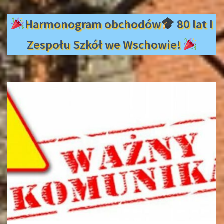
Harmonogram obchodów
80 lat I
Zespołu Szkół we Wschowie!