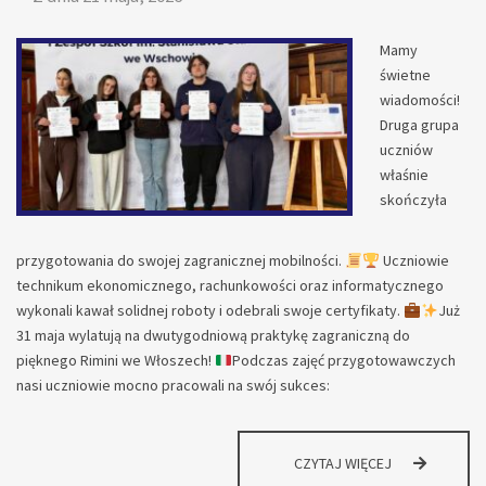
Mamy
świetne
wiadomości!
Druga grupa
uczniów
właśnie
skończyła
przygotowania do swojej zagranicznej mobilności.
Uczniowie
technikum ekonomicznego, rachunkowości oraz informatycznego
wykonali kawał solidnej roboty i odebrali swoje certyfikaty.
Już
31 maja wylatują na dwutygodniową praktykę zagraniczną do
pięknego Rimini we Włoszech!
Podczas zajęć przygotowawczych
nasi uczniowie mocno pracowali na swój sukces:
DRUGA
CZYTAJ WIĘCEJ
GRUPA