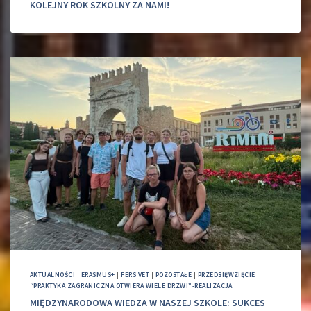
KOLEJNY ROK SZKOLNY ZA NAMI!
AKTUALNOŚCI
|
ERASMUS+
|
FERS VET
|
POZOSTAŁE
|
PRZEDSIĘWZIĘCIE
“PRAKTYKA ZAGRANICZNA OTWIERA WIELE DRZWI”-REALIZACJA
MIĘDZYNARODOWA WIEDZA W NASZEJ SZKOLE: SUKCES