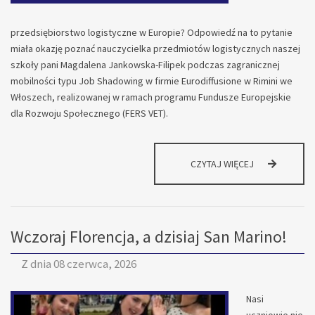
przedsiębiorstwo logistyczne w Europie? Odpowiedź na to pytanie
miała okazję poznać nauczycielka przedmiotów logistycznych naszej
szkoły pani Magdalena Jankowska-Filipek podczas zagranicznej
mobilności typu Job Shadowing w firmie Eurodiffusione w Rimini we
Włoszech, realizowanej w ramach programu Fundusze Europejskie
dla Rozwoju Społecznego (FERS VET).
LOGISTYKA
CZYTAJ WIĘCEJ
BEZ
GRANIC
–
NAUCZYCIELKA
Wczoraj Florencja, a dzisiaj San Marino!
NASZEJ
SZKOŁY
NA
Z dnia
08 czerwca, 2026
JOB
SHADOWING
Nasi
WE
uczniowie nie