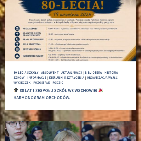
80-LECIA SZKOŁY
|
ABSOLWENT
|
AKTUALNOŚCI
|
BIBLIOTEKA
|
HISTORIA
SZKOŁY
|
INFORMACJE
|
KIERUNKI KSZTAŁCENIA
|
ORGANIZACJA WYJŚĆ I
WYCIECZEK
|
POZOSTAŁE
|
RODZIC
80 LAT I ZESPOŁU SZKÓŁ WE WSCHOWIE!
HARMONOGRAM OBCHODÓW.