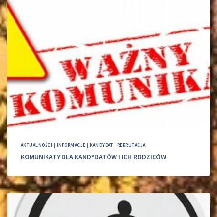
AKTUALNOŚCI
|
INFORMACJE
|
KANDYDAT
|
REKRUTACJA
KOMUNIKATY DLA KANDYDATÓW I ICH RODZICÓW