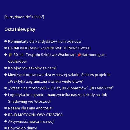
[hurrytimer id="13636"]
Ostatniewpisy
Komunikaty dla kandydatów i ich rodziców
HARMONOGRAM-EGZAMINOW-POPRAWKOWYCH
80 lat I Zespołu Szkół we Wschowie!
Harmonogram
obchodów.
Kolejny rok szkolny za nami!
Międzynarodowa wiedza w naszej szkole: Sukces projektu
„Praktyka zagraniczna otwiera wiele drzwi”
„Staszic na motocyklu – 80 lat, 80 kilometrów” „DO MASZYN!”
Logistyka bez granic – nauczycielka naszej szkoły na Job
Shadowing we Włoszech
Razem dla Pana Andrzeja!
RAJD MOTOCYKLOWY STASZICA
Aktywność, nauka i rozwój!
Powód do dumy!