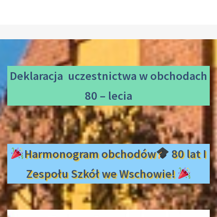
Deklaracja uczestnictwa
w obchodach
80 – lecia
Harmonogram obchodów
80 lat I
Zespołu Szkół we Wschowie!