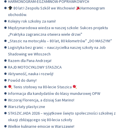
HARMONOGRAM-EGZAMINOW-POPRAWKOWYCH
80 lat I Zespołu Szkół we Wschowie!
Harmonogram
obchodów.
Kolejny rok szkolny za nami!
Międzynarodowa wiedza w naszej szkole: Sukces projektu
„Praktyka zagraniczna otwiera wiele drzwi”
„Staszic na motocyklu – 80 lat, 80 kilometrów” „DO MASZYN!”
Logistyka bez granic – nauczycielka naszej szkoły na Job
Shadowing we Włoszech
Razem dla Pana Andrzeja!
RAJD MOTOCYKLOWY STASZICA
Aktywność, nauka i rozwój!
Powód do dumy!
Tenis stołowy na 80-lecie Staszica
Informacja dla kandydatów do klasy mundurowej OPW
Wczoraj Florencja, a dzisiaj San Marino!
Warsztaty plastyczne
STASZICJADA 2026 – wyjątkowe święto społeczności szkolnej z
okazji zbliżającego się 80-lecia szkoły
Wielkie kulinarne emocje w Warszawie!