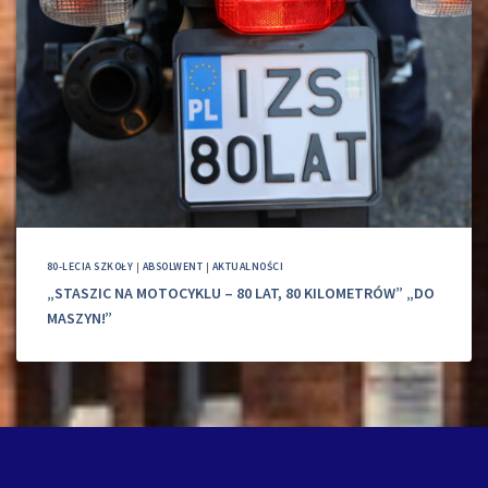
80-LECIA SZKOŁY
|
ABSOLWENT
|
AKTUALNOŚCI
„STASZIC NA MOTOCYKLU – 80 LAT, 80 KILOMETRÓW” „DO
MASZYN!”