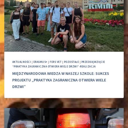
AKTUALNOŚCI
|
ERASMUS+
|
FERS VET
|
POZOSTAŁE
|
PRZEDSIĘWZIĘCIE
“PRAKTYKA ZAGRANICZNA OTWIERA WIELE DRZWI”-REALIZACJA
MIĘDZYNARODOWA WIEDZA W NASZEJ SZKOLE: SUKCES
PROJEKTU „PRAKTYKA ZAGRANICZNA OTWIERA WIELE
DRZWI”