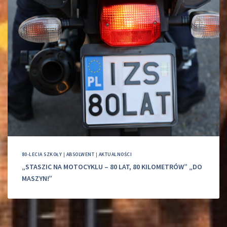
80-LECIA SZKOŁY
|
ABSOLWENT
|
AKTUALNOŚCI
„STASZIC NA MOTOCYKLU – 80 LAT, 80 KILOMETRÓW” „DO
MASZYN!”