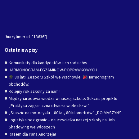
[hurrytimer id="13636"]
Ostatniewpisy
Komunikaty dla kandydatów i ich rodziców
HARMONOGRAM-EGZAMINOW-POPRAWKOWYCH
80 lat I Zespołu Szkół we Wschowie!
Harmonogram
obchodów.
Kolejny rok szkolny za nami!
Międzynarodowa wiedza w naszej szkole: Sukces projektu
„Praktyka zagraniczna otwiera wiele drzwi”
„Staszic na motocyklu – 80 lat, 80 kilometrów” „DO MASZYN!”
Logistyka bez granic – nauczycielka naszej szkoły na Job
Shadowing we Włoszech
Razem dla Pana Andrzeja!