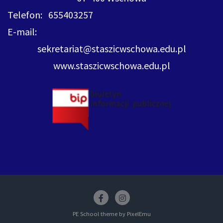
Telefon: 655403257
E-mail:
sekretariat@staszicwschowa.edu.pl
www.staszicwschowa.edu.pl
Facebook
insstagram
PE School theme by
PixelEmu