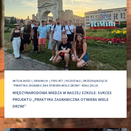
AKTUALNOŚCI
|
ERASMUS+
|
FERS VET
|
POZOSTAŁE
|
PRZEDSIĘWZIĘCIE
“PRAKTYKA ZAGRANICZNA OTWIERA WIELE DRZWI”-REALIZACJA
MIĘDZYNARODOWA WIEDZA W NASZEJ SZKOLE: SUKCES
PROJEKTU „PRAKTYKA ZAGRANICZNA OTWIERA WIELE
DRZWI”