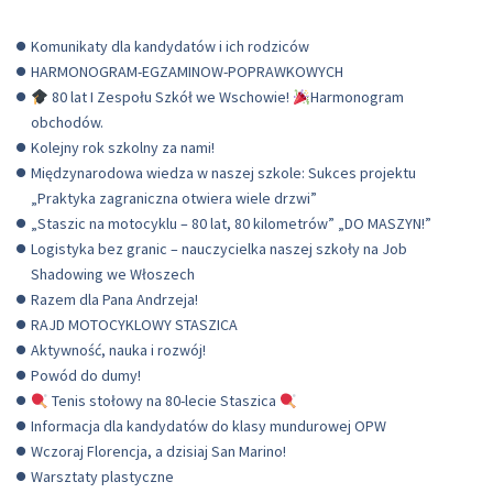
Komunikaty dla kandydatów i ich rodziców
HARMONOGRAM-EGZAMINOW-POPRAWKOWYCH
80 lat I Zespołu Szkół we Wschowie!
Harmonogram
obchodów.
Kolejny rok szkolny za nami!
Międzynarodowa wiedza w naszej szkole: Sukces projektu
„Praktyka zagraniczna otwiera wiele drzwi”
„Staszic na motocyklu – 80 lat, 80 kilometrów” „DO MASZYN!”
Logistyka bez granic – nauczycielka naszej szkoły na Job
Shadowing we Włoszech
Razem dla Pana Andrzeja!
RAJD MOTOCYKLOWY STASZICA
Aktywność, nauka i rozwój!
Powód do dumy!
Tenis stołowy na 80-lecie Staszica
Informacja dla kandydatów do klasy mundurowej OPW
Wczoraj Florencja, a dzisiaj San Marino!
Warsztaty plastyczne