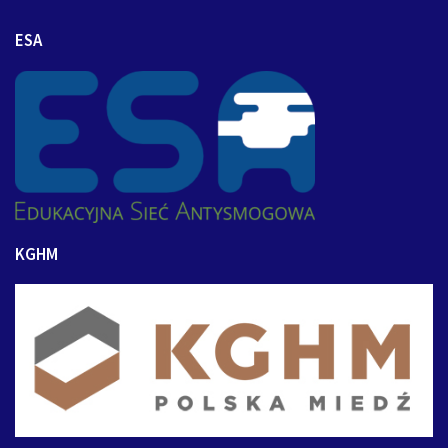
ESA
KGHM