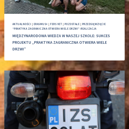
AKTUALNOŚCI
|
ERASMUS+
|
FERS VET
|
POZOSTAŁE
|
PRZEDSIĘWZIĘCIE
“PRAKTYKA ZAGRANICZNA OTWIERA WIELE DRZWI”-REALIZACJA
MIĘDZYNARODOWA WIEDZA W NASZEJ SZKOLE: SUKCES
PROJEKTU „PRAKTYKA ZAGRANICZNA OTWIERA WIELE
DRZWI”