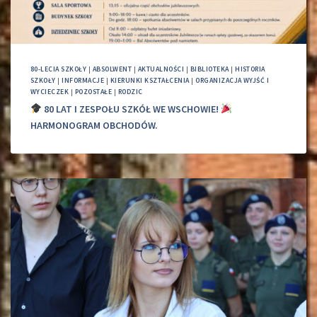
80-LECIA SZKOŁY
|
ABSOLWENT
|
AKTUALNOŚCI
|
BIBLIOTEKA
|
HISTORIA
SZKOŁY
|
INFORMACJE
|
KIERUNKI KSZTAŁCENIA
|
ORGANIZACJA WYJŚĆ I
WYCIECZEK
|
POZOSTAŁE
|
RODZIC
80 LAT I ZESPOŁU SZKÓŁ WE WSCHOWIE!
HARMONOGRAM OBCHODÓW.