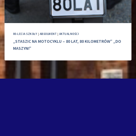
80-LECIA SZKOŁY
|
ABSOLWENT
|
AKTUALNOŚCI
„STASZIC NA MOTOCYKLU – 80 LAT, 80 KILOMETRÓW” „DO
MASZYN!”