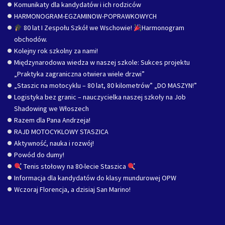
Komunikaty dla kandydatów i ich rodziców
HARMONOGRAM-EGZAMINOW-POPRAWKOWYCH
80 lat I Zespołu Szkół we Wschowie!
Harmonogram
obchodów.
Kolejny rok szkolny za nami!
Międzynarodowa wiedza w naszej szkole: Sukces projektu
„Praktyka zagraniczna otwiera wiele drzwi”
„Staszic na motocyklu – 80 lat, 80 kilometrów” „DO MASZYN!”
Logistyka bez granic – nauczycielka naszej szkoły na Job
Shadowing we Włoszech
Razem dla Pana Andrzeja!
RAJD MOTOCYKLOWY STASZICA
Aktywność, nauka i rozwój!
Powód do dumy!
Tenis stołowy na 80-lecie Staszica
Informacja dla kandydatów do klasy mundurowej OPW
Wczoraj Florencja, a dzisiaj San Marino!