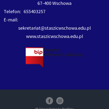
67-400 Wschowa
Telefon: 655403257
E-mail:
sekretariat@staszicwschowa.edu.pl
www.staszicwschowa.edu.pl
Facebook
insstagram
PE School theme by
PixelEmu