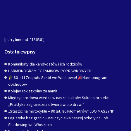
[hurrytimer id="13636"]
Ostatniewpisy
Komunikaty dla kandydatów i ich rodziców
HARMONOGRAM-EGZAMINOW-POPRAWKOWYCH
80 lat I Zespołu Szkół we Wschowie!
Harmonogram
obchodów.
Kolejny rok szkolny za nami!
Międzynarodowa wiedza w naszej szkole: Sukces projektu
„Praktyka zagraniczna otwiera wiele drzwi”
„Staszic na motocyklu – 80 lat, 80 kilometrów” „DO MASZYN!”
Logistyka bez granic – nauczycielka naszej szkoły na Job
Shadowing we Włoszech