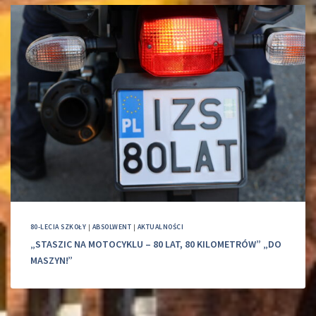
80-LECIA SZKOŁY
|
ABSOLWENT
|
AKTUALNOŚCI
„STASZIC NA MOTOCYKLU – 80 LAT, 80 KILOMETRÓW” „DO
MASZYN!”