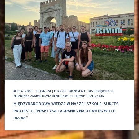
AKTUALNOŚCI
|
ERASMUS+
|
FERS VET
|
POZOSTAŁE
|
PRZEDSIĘWZIĘCIE
“PRAKTYKA ZAGRANICZNA OTWIERA WIELE DRZWI”-REALIZACJA
MIĘDZYNARODOWA WIEDZA W NASZEJ SZKOLE: SUKCES
PROJEKTU „PRAKTYKA ZAGRANICZNA OTWIERA WIELE
DRZWI”