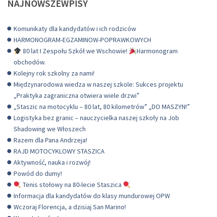
NAJNOWSZEWPISY
Komunikaty dla kandydatów i ich rodziców
HARMONOGRAM-EGZAMINOW-POPRAWKOWYCH
80 lat I Zespołu Szkół we Wschowie!
Harmonogram
obchodów.
Kolejny rok szkolny za nami!
Międzynarodowa wiedza w naszej szkole: Sukces projektu
„Praktyka zagraniczna otwiera wiele drzwi”
„Staszic na motocyklu – 80 lat, 80 kilometrów” „DO MASZYN!”
Logistyka bez granic – nauczycielka naszej szkoły na Job
Shadowing we Włoszech
Razem dla Pana Andrzeja!
RAJD MOTOCYKLOWY STASZICA
Aktywność, nauka i rozwój!
Powód do dumy!
Tenis stołowy na 80-lecie Staszica
Informacja dla kandydatów do klasy mundurowej OPW
Wczoraj Florencja, a dzisiaj San Marino!