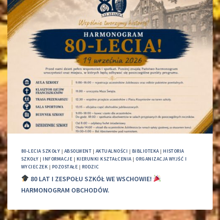
80-LECIA SZKOŁY
|
ABSOLWENT
|
AKTUALNOŚCI
|
BIBLIOTEKA
|
HISTORIA
SZKOŁY
|
INFORMACJE
|
KIERUNKI KSZTAŁCENIA
|
ORGANIZACJA WYJŚĆ I
WYCIECZEK
|
POZOSTAŁE
|
RODZIC
80 LAT I ZESPOŁU SZKÓŁ WE WSCHOWIE!
HARMONOGRAM OBCHODÓW.