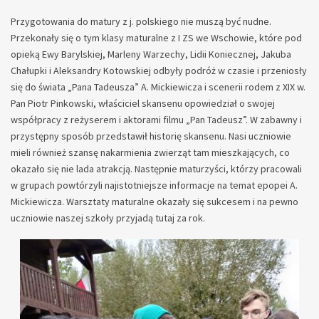
Przygotowania do matury z j. polskiego nie muszą być nudne.
Przekonały się o tym klasy maturalne z I ZS we Wschowie, które pod
opieką Ewy Barylskiej, Marleny Warzechy, Lidii Koniecznej, Jakuba
Chałupki i Aleksandry Kotowskiej odbyły podróż w czasie i przeniosły
się do świata „Pana Tadeusza” A. Mickiewicza i scenerii rodem z XIX w.
Pan Piotr Pinkowski, właściciel skansenu opowiedział o swojej
współpracy z reżyserem i aktorami filmu „Pan Tadeusz”. W zabawny i
przystępny sposób przedstawił historię skansenu. Nasi uczniowie
mieli również szansę nakarmienia zwierząt tam mieszkających, co
okazało się nie lada atrakcją. Następnie maturzyści, którzy pracowali
w grupach powtórzyli najistotniejsze informacje na temat epopei A.
Mickiewicza. Warsztaty maturalne okazały się sukcesem i na pewno
uczniowie naszej szkoły przyjadą tutaj za rok.