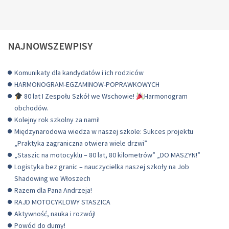
NAJNOWSZEWPISY
Komunikaty dla kandydatów i ich rodziców
HARMONOGRAM-EGZAMINOW-POPRAWKOWYCH
80 lat I Zespołu Szkół we Wschowie!
Harmonogram
obchodów.
Kolejny rok szkolny za nami!
Międzynarodowa wiedza w naszej szkole: Sukces projektu
„Praktyka zagraniczna otwiera wiele drzwi”
„Staszic na motocyklu – 80 lat, 80 kilometrów” „DO MASZYN!”
Logistyka bez granic – nauczycielka naszej szkoły na Job
Shadowing we Włoszech
Razem dla Pana Andrzeja!
RAJD MOTOCYKLOWY STASZICA
Aktywność, nauka i rozwój!
Powód do dumy!