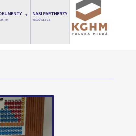
OKUMENTY
NASI PARTNERZY
kolne
współpraca