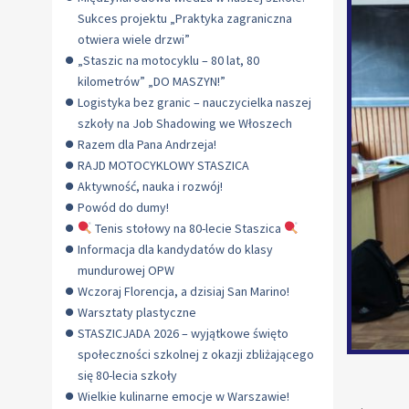
Sukces projektu „Praktyka zagraniczna
otwiera wiele drzwi”
„Staszic na motocyklu – 80 lat, 80
kilometrów” „DO MASZYN!”
Logistyka bez granic – nauczycielka naszej
szkoły na Job Shadowing we Włoszech
Razem dla Pana Andrzeja!
RAJD MOTOCYKLOWY STASZICA
Aktywność, nauka i rozwój!
Powód do dumy!
Tenis stołowy na 80-lecie Staszica
Informacja dla kandydatów do klasy
mundurowej OPW
Wczoraj Florencja, a dzisiaj San Marino!
Warsztaty plastyczne
STASZICJADA 2026 – wyjątkowe święto
społeczności szkolnej z okazji zbliżającego
się 80-lecia szkoły
Wielkie kulinarne emocje w Warszawie!