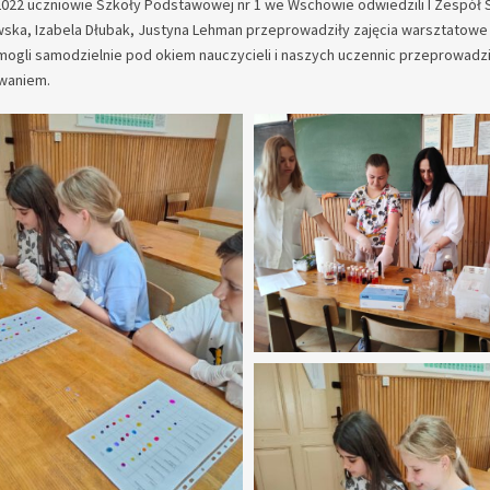
2022 uczniowie Szkoły Podstawowej nr 1 we Wschowie odwiedzili I Zespół Sz
ska, Izabela Dłubak, Justyna Lehman przeprowadziły zajęcia warsztatowe
mogli samodzielnie pod okiem nauczycieli i naszych uczennic przeprowadzi
waniem.