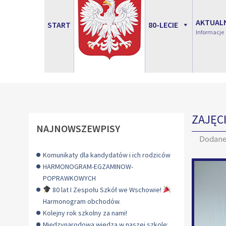
AKTUAL
START
80-LECIE
Informacje
ZAJĘC
NAJNOWSZEWPISY
Dodan
Komunikaty dla kandydatów i ich rodziców
HARMONOGRAM-EGZAMINOW-
POPRAWKOWYCH
80 lat I Zespołu Szkół we Wschowie!
Harmonogram obchodów.
Kolejny rok szkolny za nami!
Międzynarodowa wiedza w naszej szkole: