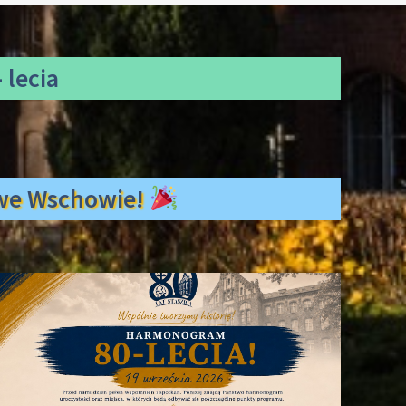
 lecia
ł we Wschowie!